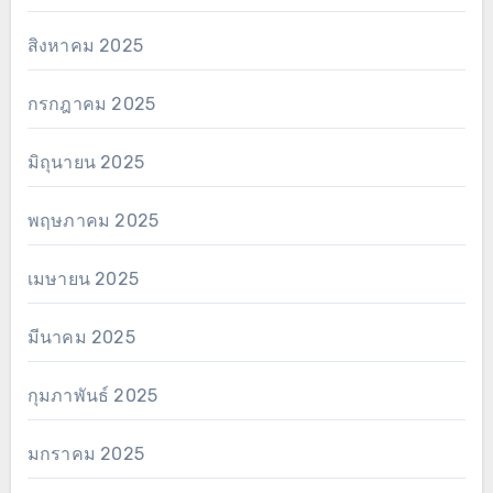
สิงหาคม 2025
กรกฎาคม 2025
มิถุนายน 2025
พฤษภาคม 2025
เมษายน 2025
มีนาคม 2025
กุมภาพันธ์ 2025
มกราคม 2025