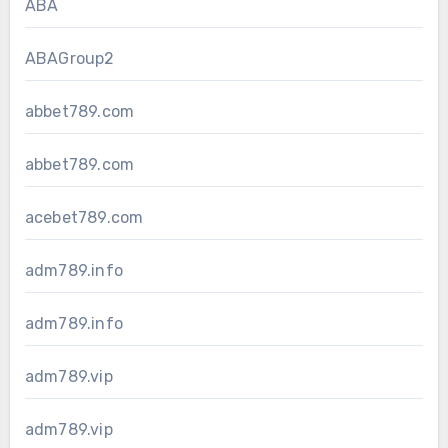
ABA
ABAGroup2
abbet789.com
abbet789.com
acebet789.com
adm789.info
adm789.info
adm789.vip
adm789.vip