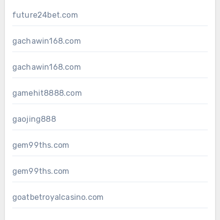
future24bet.com
gachawin168.com
gachawin168.com
gamehit8888.com
gaojing888
gem99ths.com
gem99ths.com
goatbetroyalcasino.com