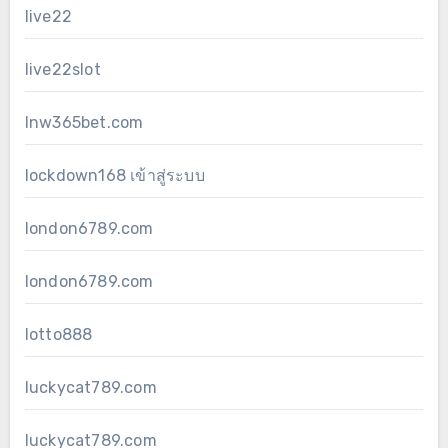
live22
live22slot
lnw365bet.com
lockdown168 เข้าสู่ระบบ
london6789.com
london6789.com
lotto888
luckycat789.com
luckycat789.com