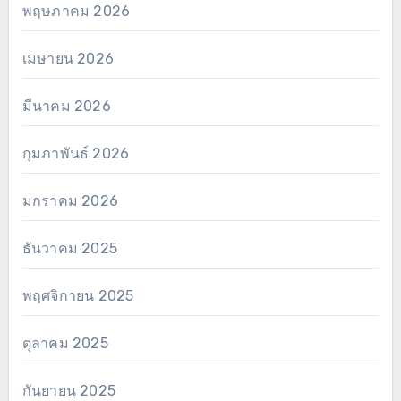
พฤษภาคม 2026
เมษายน 2026
มีนาคม 2026
กุมภาพันธ์ 2026
มกราคม 2026
ธันวาคม 2025
พฤศจิกายน 2025
ตุลาคม 2025
กันยายน 2025