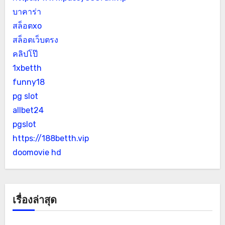
บาคาร่า
สล็อตxo
สล็อตเว็บตรง
คลิปโป๊
1xbetth
funny18
pg slot
allbet24
pgslot
https://188betth.vip
doomovie hd
เรื่องล่าสุด