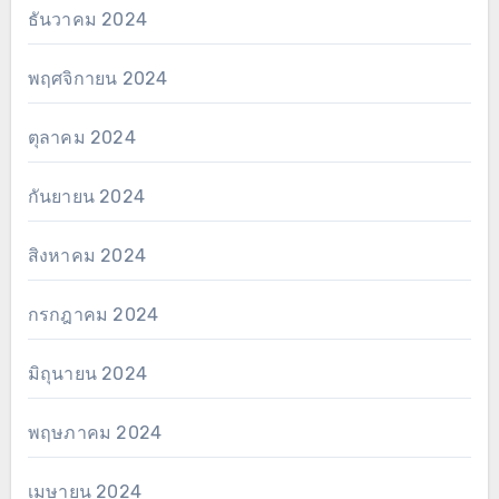
ธันวาคม 2024
พฤศจิกายน 2024
ตุลาคม 2024
กันยายน 2024
สิงหาคม 2024
กรกฎาคม 2024
มิถุนายน 2024
พฤษภาคม 2024
เมษายน 2024