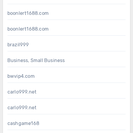
boonlert1688.com
boonlert1688.com
brazil999
Business, Small Business
bwvip4.com
carlo999.net
carlo999.net
cashgame168