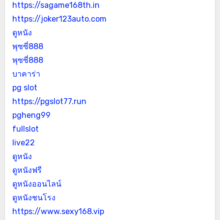
https://sagame168th.in
https://joker123auto.com
ดูหนัง
พุซซี่888
พุซซี่888
บาคาร่า
pg slot
https://pgslot77.run
pgheng99
fullslot
live22
ดูหนัง
ดูหนังฟรี
ดูหนังออนไลน์
ดูหนังชนโรง
https://www.sexy168.vip