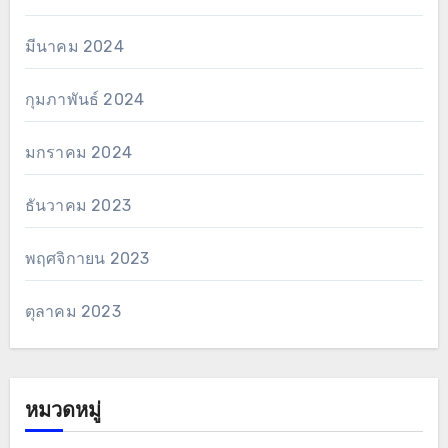
มีนาคม 2024
กุมภาพันธ์ 2024
มกราคม 2024
ธันวาคม 2023
พฤศจิกายน 2023
ตุลาคม 2023
หมวดหมู่