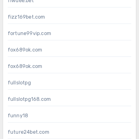
fiwdee.bet
fizz169bet.com
fortune99vip.com
fox689ok.com
fox689ok.com
fullslotpg
fullslotpg168.com
funny18
future24bet.com