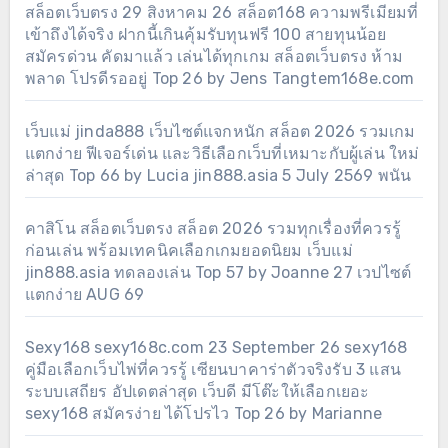
สล็อตเว็บตรง 29 สิงหาคม 26 สล็อต168 ความพรีเมียมที่
เข้าถึงได้จริง ฝากนี้เกินคุ้มรับทุนฟรี 100 สายทุนน้อย
สมัครด่วน คัดมาแล้ว เล่นได้ทุกเกม สล็อตเว็บตรง ห้าม
พลาด โปรดีรออยู่ Top 26 by Jens Tangtem168e.com
เว็บแม่ jinda888 เว็บไซต์แจกหนัก สล็อต 2026 รวมเกม
แตกง่าย ฟีเจอร์เด่น และวิธีเลือกเว็บที่เหมาะกับผู้เล่น ใหม่
ล่าสุด Top 66 by Lucia jin888.asia 5 July 2569 พนัน
คาสิโน สล็อตเว็บตรง สล็อต 2026 รวมทุกเรื่องที่ควรรู้
ก่อนเล่น พร้อมเทคนิคเลือกเกมยอดนิยม เว็บแม่
jin888.asia ทดลองเล่น Top 57 by Joanne 27 เวปไซต์
แตกง่าย AUG 69
Sexy168 sexy168c.com 23 September 26 sexy168
คู่มือเลือกเว็บไพ่ที่ควรรู้ เซียนบาคาร่าตัวจริงรับ 3 แสน
ระบบเสถียร อัปเดตล่าสุด เว็บดี มีโต๊ะให้เลือกเยอะ
sexy168 สมัครง่าย ได้โปรไว Top 26 by Marianne