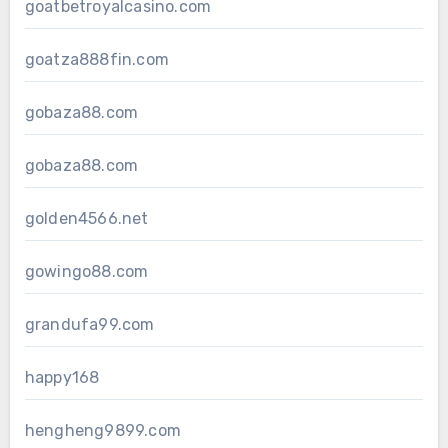
goatbetroyalcasino.com
goatza888fin.com
gobaza88.com
gobaza88.com
golden4566.net
gowingo88.com
grandufa99.com
happy168
hengheng9899.com