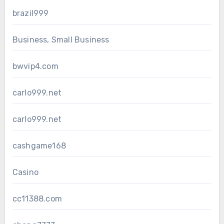
brazil999
Business, Small Business
bwvip4.com
carlo999.net
carlo999.net
cashgame168
Casino
cc11388.com