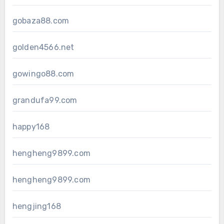
gobaza88.com
golden4566.net
gowingo88.com
grandufa99.com
happy168
hengheng9899.com
hengheng9899.com
hengjing168