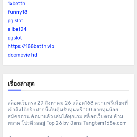
1xbetth
funny18
pg slot
allbet24
pgslot
https://188betth.vip
doomovie hd
เรื่องล่าสุด
สล็อตเว็บตรง 29 สิงหาคม 26 สล็อต168 ความพรีเมียมที่
เข้าถึงได้จริง ฝากนี้เกินคุ้มรับทุนฟรี 100 สายทุนน้อย
สมัครด่วน คัดมาแล้ว เล่นได้ทุกเกม สล็อตเว็บตรง ห้าม
พลาด โปรดีรออยู่ Top 26 by Jens Tangtem168e.com