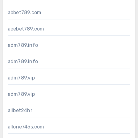
abbet789.com
acebet789.com
adm789.info
adm789.info
adm789.vip
adm789.vip
allbet24hr
allone745s.com