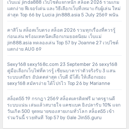
เว็บแม่ jinda888 เว็บไซต์แจกหนัก สล็อต 2026 รวมเกม
แตกง่าย ฟีเจอร์เด่น และวิธีเลือกเว็บที่เหมาะกับผู้เล่น ใหม่
ล่าสุด Top 66 by Lucia jin888.asia 5 July 2569 พนัน
คาสิโน สล็อตเว็บตรง สล็อต 2026 รวมทุกเรื่องที่ควรรู้
ก่อนเล่น พร้อมเทคนิคเลือกเกมยอดนิยม เว็บแม่
jin888.asia ทดลองเล่น Top 57 by Joanne 27 เวปไซต์
แตกง่าย AUG 69
Sexy168 sexy168c.com 23 September 26 sexy168
คู่มือเลือกเว็บไพ่ที่ควรรู้ เซียนบาคาร่าตัวจริงรับ 3 แสน
ระบบเสถียร อัปเดตล่าสุด เว็บดี มีโต๊ะให้เลือกเยอะ
sexy168 สมัครง่าย ได้โปรไว Top 26 by Marianne
สล็อต55 19 กรกฎา 2569 สล็อตเครดิตฟรี มาตรฐานดี
ระบบแน่น เล่นแล้วสบายใจ แคชแบค ยิงปลารับ 10% แจก
วันเกิด 500 จุดหมายของสายเกมทั่วโลก สล็อต55 เข้า
ร่วมวันนี้ รวยทันที Top 57 by Gale Jin55.guru