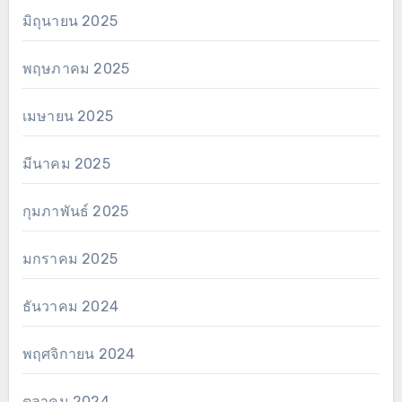
มิถุนายน 2025
พฤษภาคม 2025
เมษายน 2025
มีนาคม 2025
กุมภาพันธ์ 2025
มกราคม 2025
ธันวาคม 2024
พฤศจิกายน 2024
ตุลาคม 2024