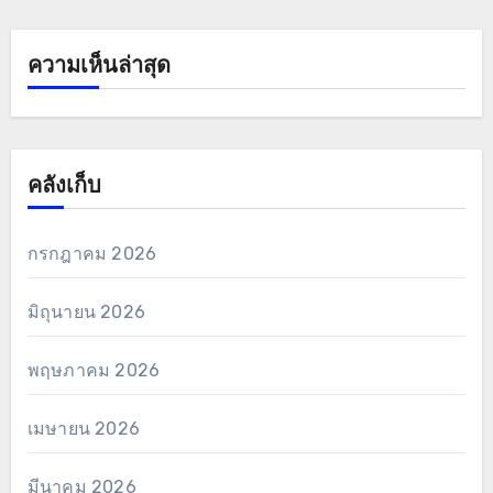
ความเห็นล่าสุด
คลังเก็บ
กรกฎาคม 2026
มิถุนายน 2026
พฤษภาคม 2026
เมษายน 2026
มีนาคม 2026