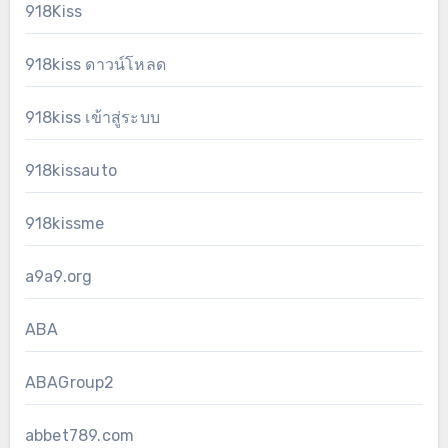
918Kiss
918kiss ดาวน์โหลด
918kiss เข้าสู่ระบบ
918kissauto
918kissme
a9a9.org
ABA
ABAGroup2
abbet789.com