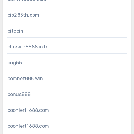
bio285th.com
bitcoin
bluewin8888.info
bng55
bombet888.win
bonus888
boonlert1688.com
boonlert1688.com