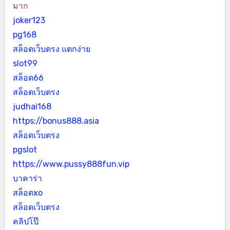
มาก
joker123
pg168
สล็อตเว็บตรง แตกง่าย
slot99
สล็อต66
สล็อตเว็บตรง
judhai168
https://bonus888.asia
สล็อตเว็บตรง
pgslot
https://www.pussy888fun.vip
บาคาร่า
สล็อตxo
สล็อตเว็บตรง
คลิปโป๊