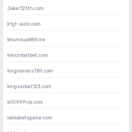
Joker123th.com
k1gt-auto.com
khumsup888.me
kimchibetbet.com
kingromans789.com
kingxxxbet123.com
kitti999vip.com
lalikabetsgame.com