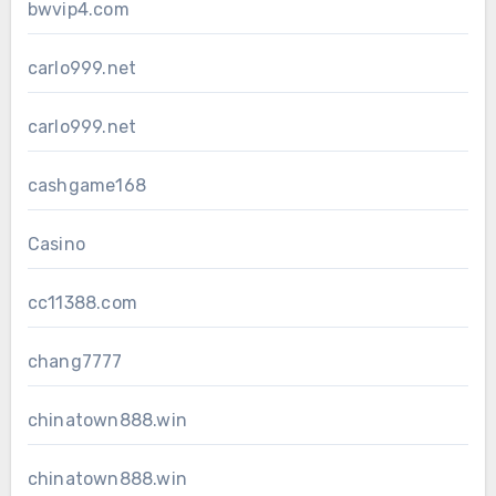
bwvip4.com
carlo999.net
carlo999.net
cashgame168
Casino
cc11388.com
chang7777
chinatown888.win
chinatown888.win