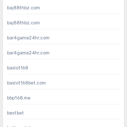
baj88thbz.com
baj88thbz.com
bar4game24hr.com
bar4game24hr.com
baslot168
baslot168bet.com
bbp168.me
bestbet