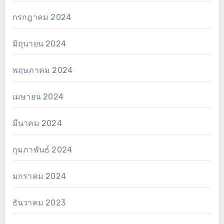
กรกฎาคม 2024
มิถุนายน 2024
พฤษภาคม 2024
เมษายน 2024
มีนาคม 2024
กุมภาพันธ์ 2024
มกราคม 2024
ธันวาคม 2023