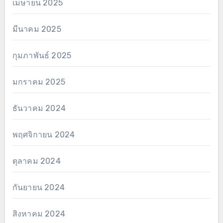
เมษายน 2025
มีนาคม 2025
กุมภาพันธ์ 2025
มกราคม 2025
ธันวาคม 2024
พฤศจิกายน 2024
ตุลาคม 2024
กันยายน 2024
สิงหาคม 2024