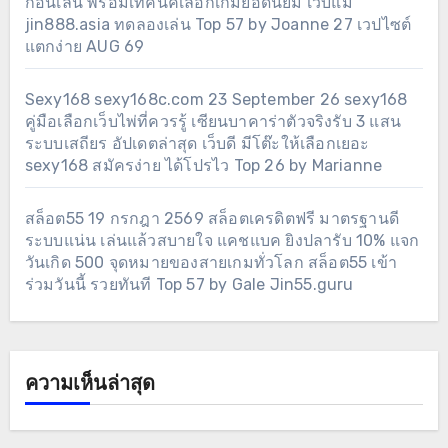
ก่อนเล่น พร้อมเทคนิคเลือกเกมยอดนิยม เว็บแม่
jin888.asia ทดลองเล่น Top 57 by Joanne 27 เวปไซต์
แตกง่าย AUG 69
Sexy168 sexy168c.com 23 September 26 sexy168
คู่มือเลือกเว็บไพ่ที่ควรรู้ เซียนบาคาร่าตัวจริงรับ 3 แสน
ระบบเสถียร อัปเดตล่าสุด เว็บดี มีโต๊ะให้เลือกเยอะ
sexy168 สมัครง่าย ได้โปรไว Top 26 by Marianne
สล็อต55 19 กรกฎา 2569 สล็อตเครดิตฟรี มาตรฐานดี
ระบบแน่น เล่นแล้วสบายใจ แคชแบค ยิงปลารับ 10% แจก
วันเกิด 500 จุดหมายของสายเกมทั่วโลก สล็อต55 เข้า
ร่วมวันนี้ รวยทันที Top 57 by Gale Jin55.guru
ความเห็นล่าสุด