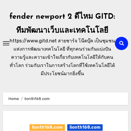
Skip
to
fender newport 2 ดีไหม GITD:
content
ทีมพัฒนาเว็บและเทคโนโลยี
https://www.gitd.net สายชาร์จ โน๊ตบุ๊ค เป็นชุมชน
แห่งการพัฒนาเทคโนโลยี ที่ทุกคนร่วมกันแบ่งปัน
ความรู้และความเข้าใจเกี่ยวกับเทคโนโลยีให้กับคน
ทั่วโลก ร่วมกับเราในการสร้างโลกที่ใช้เทคโนโลยีได้
มีประโยชน์มากยิ่งขึ้น
Home
lionth168.com
lionth168.com
lionth168.com