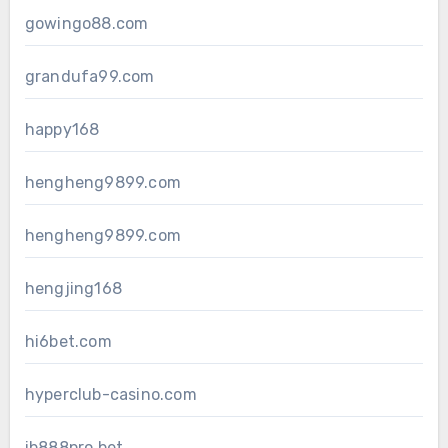
gowingo88.com
grandufa99.com
happy168
hengheng9899.com
hengheng9899.com
hengjing168
hi6bet.com
hyperclub-casino.com
ib888pro.bet