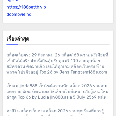
https://188betth.vip
doomovie hd
เรื่องล่าสุด
สล็อตเว็บตรง 29 สิงหาคม 26 สล็อต168 ความพรีเมียมที่
เข้าถึงได้จริง ฝากนี้เกินคุ้มรับทุนฟรี 100 สายทุนน้อย
สมัครด่วน คัดมาแล้ว เล่นได้ทุกเกม สล็อตเว็บตรง ห้าม
พลาด โปรดีรออยู่ Top 26 by Jens Tangtem168e.com
เว็บแม่ jinda888 เว็บไซต์แจกหนัก สล็อต 2026 รวมเกม
แตกง่าย ฟีเจอร์เด่น และวิธีเลือกเว็บที่เหมาะกับผู้เล่น ใหม่
ล่าสุด Top 66 by Lucia jin888.asia 5 July 2569 พนัน
คาสิโน สล็อตเว็บตรง สล็อต 2026 รวมทุกเรื่องที่ควรรู้