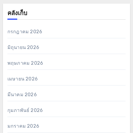
คลังเก็บ
กรกฎาคม 2026
มิถุนายน 2026
พฤษภาคม 2026
เมษายน 2026
มีนาคม 2026
กุมภาพันธ์ 2026
มกราคม 2026