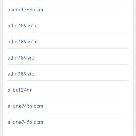
acebet789.com
adm789.info
adm789.info
adm789.vip
adm789.vip
allbet24hr
allone745s.com
allone745s.com