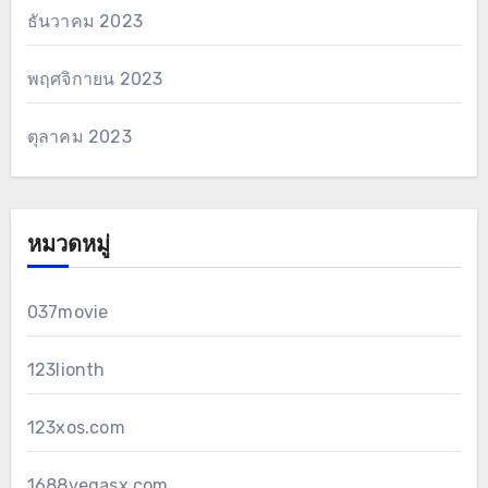
ธันวาคม 2023
พฤศจิกายน 2023
ตุลาคม 2023
หมวดหมู่
037movie
123lionth
123xos.com
1688vegasx.com