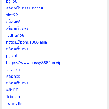
pg168
สล็อตเว็บตรง แตกง่าย
slot99
สล็อต66
สล็อตเว็บตรง
judhai168
https://bonus888.asia
สล็อตเว็บตรง
pgslot
https://www.pussy888fun.vip
บาคาร่า
สล็อตxo
สล็อตเว็บตรง
คลิปโป๊
1xbetth
funny18