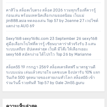
คาสิโน สล็อตเว็บตรง สล็อต 2026 รวมทุกเรื่องที่ควรรู้
ก่อนเล่น พร้อมเทคนิคเลือกเกมยอดนิยม เว็บแม่
jin888.asia ทดลองเล่น Top 57 by Joanne 27 เวปไซต์
แตกง่าย AUG 69
Sexy168 sexy168c.com 23 September 26 sexy168
คู่มือเลือกเว็บไพ่ที่ควรรู้ เซียนบาคาร่าตัวจริงรับ 3 แสน
ระบบเสถียร อัปเดตล่าสุด เว็บดี มีโต๊ะให้เลือกเยอะ
sexy168 สมัครง่าย ได้โปรไว Top 26 by Marianne
สล็อต55 19 กรกฎา 2569 สล็อตเครดิตฟรี มาตรฐานดี
ระบบแน่น เล่นแล้วสบายใจ แคชแบค ยิงปลารับ 10% แจก
วันเกิด 500 จุดหมายของสายเกมทั่วโลก สล็อต55 เข้า
ร่วมวันนี้ รวยทันที Top 57 by Gale Jin55.guru
ความเห็นล่าสุด