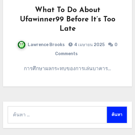
What To Do About
Ufawinner99 Before It’s Too
Late
Lawrence Brooks
4 เมษายน 2025
0
Comments
การศึกษาผลกระทบของการเล่นบาคาร…
ค้นหา
สำหรับ: