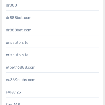
dr888
dr888bet.com
dr888bet.com
erisauto.site
erisauto.site
etbet16888.com
eu369clubs.com
FAFA123
faro168