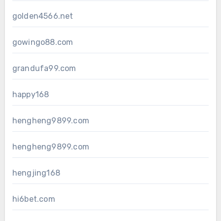
golden4566.net
gowingo88.com
grandufa99.com
happy168
hengheng9899.com
hengheng9899.com
hengjing168
hi6bet.com