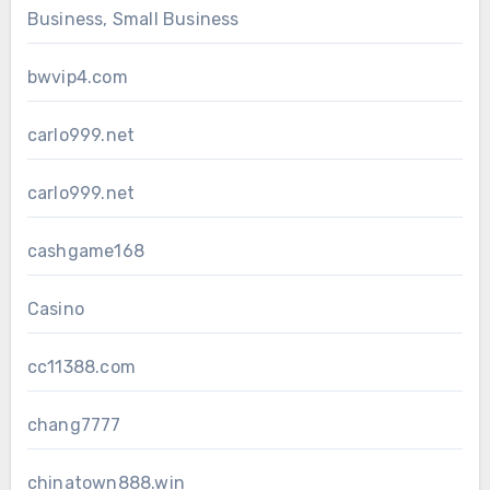
Business, Small Business
bwvip4.com
carlo999.net
carlo999.net
cashgame168
Casino
cc11388.com
chang7777
chinatown888.win