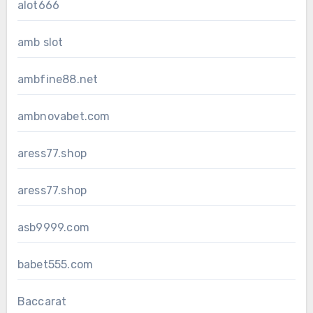
alot666
amb slot
ambfine88.net
ambnovabet.com
aress77.shop
aress77.shop
asb9999.com
babet555.com
Baccarat