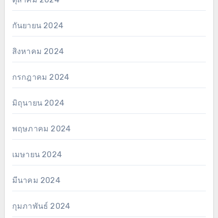
กันยายน 2024
สิงหาคม 2024
กรกฎาคม 2024
มิถุนายน 2024
พฤษภาคม 2024
เมษายน 2024
มีนาคม 2024
กุมภาพันธ์ 2024