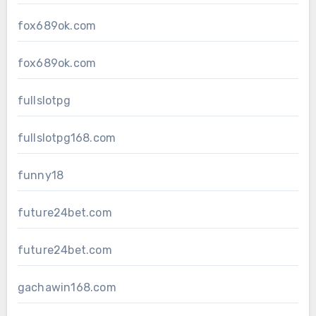
fox689ok.com
fox689ok.com
fullslotpg
fullslotpg168.com
funny18
future24bet.com
future24bet.com
gachawin168.com