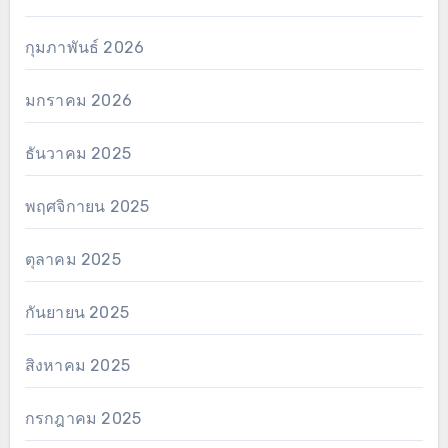
กุมภาพันธ์ 2026
มกราคม 2026
ธันวาคม 2025
พฤศจิกายน 2025
ตุลาคม 2025
กันยายน 2025
สิงหาคม 2025
กรกฎาคม 2025