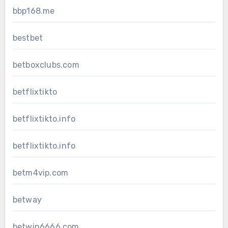
bbp168.me
bestbet
betboxclubs.com
betflixtikto
betflixtikto.info
betflixtikto.info
betm4vip.com
betway
betwin6666.com