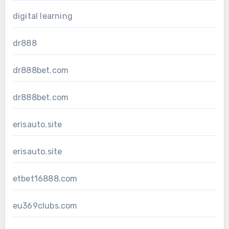
digital learning
dr888
dr888bet.com
dr888bet.com
erisauto.site
erisauto.site
etbet16888.com
eu369clubs.com