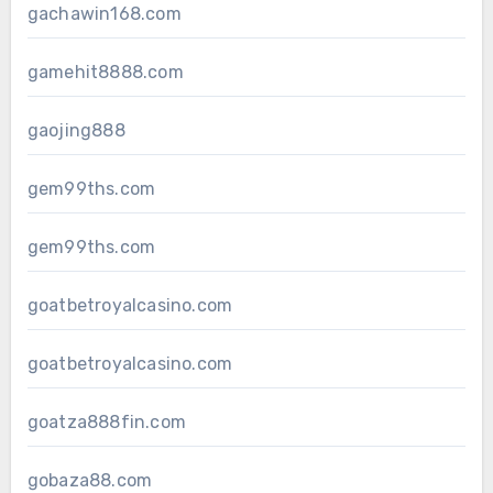
gachawin168.com
gamehit8888.com
gaojing888
gem99ths.com
gem99ths.com
goatbetroyalcasino.com
goatbetroyalcasino.com
goatza888fin.com
gobaza88.com