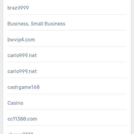
brazil999
Business, Small Business
bwvip4.com
carlo999.net
carlo999.net
cashgame168
Casino
cc11388.com