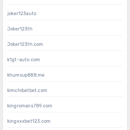
joker123auto
Joker123th
Joker123th.com
k1gt-auto.com
khumsup888.me
kimchibetbet.com
kingromans789.com
kingxxxbet123.com