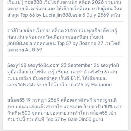
เว็บแม่ jinda888 เว็บไซต์แจกหนัก สล็อต 2026 รวมเกม
แตกง่าย ฟีเจอร์เด่น และวิธีเลือกเว็บที่เหมาะกับผู้เล่น ใหม่
ล่าสุด Top 66 by Lucia jin888.asia 5 July 2569 พนัน
คาสิโน สล็อตเว็บตรง สล็อต 2026 รวมทุกเรื่องที่ควรรู้
ก่อนเล่น พร้อมเทคนิคเลือกเกมยอดนิยม เว็บแม่
jin888.asia ทดลองเล่น Top 57 by Joanne 27 เวปไซต์
แตกง่าย AUG 69
Sexy168 sexy168c.com 23 September 26 sexy168
คู่มือเลือกเว็บไพ่ที่ควรรู้ เซียนบาคาร่าตัวจริงรับ 3 แสน
ระบบเสถียร อัปเดตล่าสุด เว็บดี มีโต๊ะให้เลือกเยอะ
sexy168 สมัครง่าย ได้โปรไว Top 26 by Marianne
สล็อต55 19 กรกฎา 2569 สล็อตเครดิตฟรี มาตรฐานดี
ระบบแน่น เล่นแล้วสบายใจ แคชแบค ยิงปลารับ 10% แจก
วันเกิด 500 จุดหมายของสายเกมทั่วโลก สล็อต55 เข้า
ร่วมวันนี้ รวยทันที Top 57 by Gale Jin55.guru