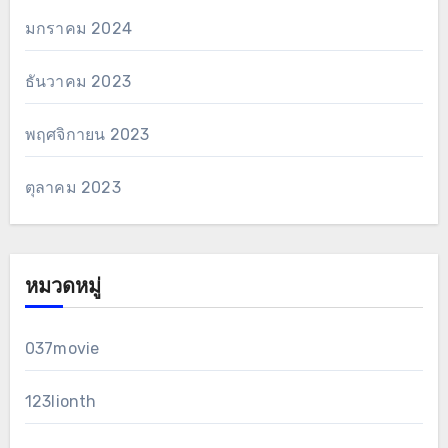
มกราคม 2024
ธันวาคม 2023
พฤศจิกายน 2023
ตุลาคม 2023
หมวดหมู่
037movie
123lionth