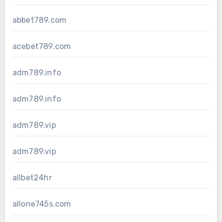
abbet789.com
acebet789.com
adm789.info
adm789.info
adm789.vip
adm789.vip
allbet24hr
allone745s.com