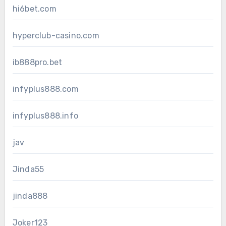
hi6bet.com
hyperclub-casino.com
ib888pro.bet
infyplus888.com
infyplus888.info
jav
Jinda55
jinda888
Joker123