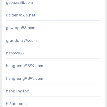
gobaza88.com
golden4566.net
gowingo88.com
grandufa99.com
happy168
hengheng9899.com
hengheng9899.com
hengjing168
hi6bet.com