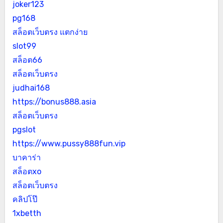
joker123
pg168
สล็อตเว็บตรง แตกง่าย
slot99
สล็อต66
สล็อตเว็บตรง
judhai168
https://bonus888.asia
สล็อตเว็บตรง
pgslot
https://www.pussy888fun.vip
บาคาร่า
สล็อตxo
สล็อตเว็บตรง
คลิปโป๊
1xbetth