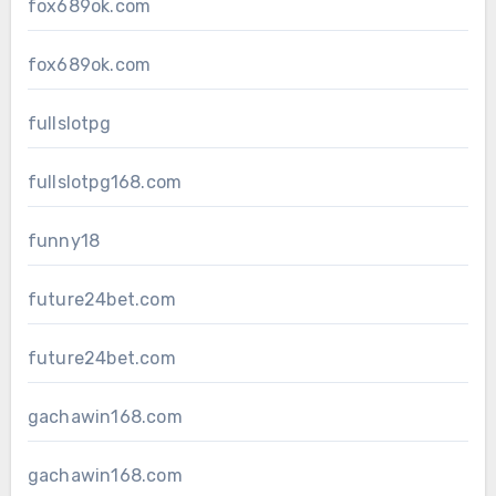
fox689ok.com
fox689ok.com
fullslotpg
fullslotpg168.com
funny18
future24bet.com
future24bet.com
gachawin168.com
gachawin168.com