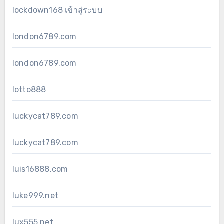
lockdown168 เข้าสู่ระบบ
london6789.com
london6789.com
lotto888
luckycat789.com
luckycat789.com
luis16888.com
luke999.net
lux555.net