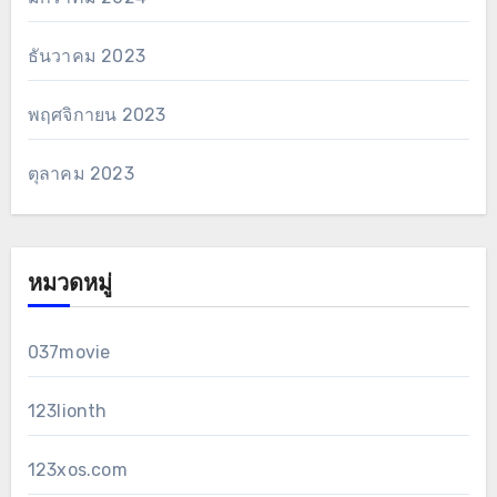
ธันวาคม 2023
พฤศจิกายน 2023
ตุลาคม 2023
หมวดหมู่
037movie
123lionth
123xos.com