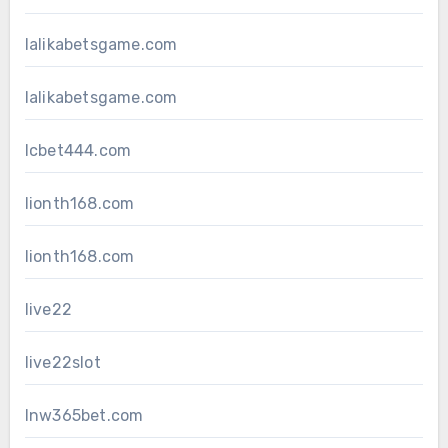
lalikabetsgame.com
lalikabetsgame.com
lcbet444.com
lionth168.com
lionth168.com
live22
live22slot
lnw365bet.com