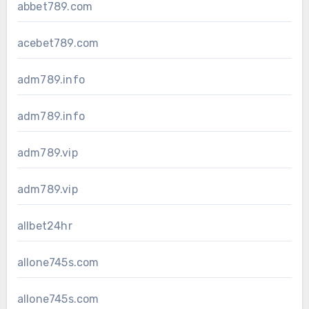
abbet789.com
acebet789.com
adm789.info
adm789.info
adm789.vip
adm789.vip
allbet24hr
allone745s.com
allone745s.com