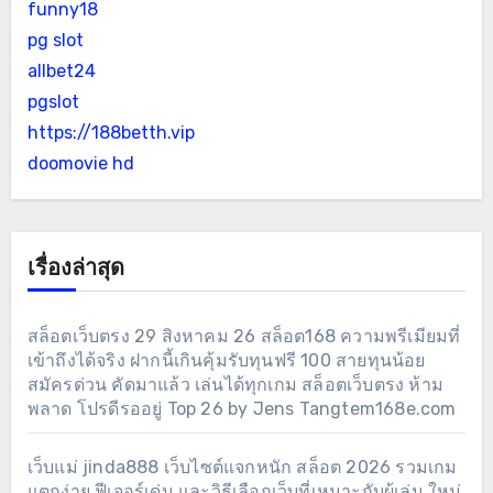
funny18
pg slot
allbet24
pgslot
https://188betth.vip
doomovie hd
เรื่องล่าสุด
สล็อตเว็บตรง 29 สิงหาคม 26 สล็อต168 ความพรีเมียมที่
เข้าถึงได้จริง ฝากนี้เกินคุ้มรับทุนฟรี 100 สายทุนน้อย
สมัครด่วน คัดมาแล้ว เล่นได้ทุกเกม สล็อตเว็บตรง ห้าม
พลาด โปรดีรออยู่ Top 26 by Jens Tangtem168e.com
เว็บแม่ jinda888 เว็บไซต์แจกหนัก สล็อต 2026 รวมเกม
แตกง่าย ฟีเจอร์เด่น และวิธีเลือกเว็บที่เหมาะกับผู้เล่น ใหม่