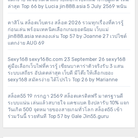
ล่าสุด Top 66 by Lucia jin888.asia 5 July 2569 พนัน
คาสิโน สล็อตเว็บตรง สล็อต 2026 รวมทุกเรื่องที่ควรรู้
ก่อนเล่น พร้อมเทคนิคเลือกเกมยอดนิยม เว็บแม่
jin888.asia ทดลองเล่น Top 57 by Joanne 27 เวปไซต์
แตกง่าย AUG 69
Sexy168 sexy168c.com 23 September 26 sexy168
คู่มือเลือกเว็บไพ่ที่ควรรู้ เซียนบาคาร่าตัวจริงรับ 3 แสน
ระบบเสถียร อัปเดตล่าสุด เว็บดี มีโต๊ะให้เลือกเยอะ
sexy168 สมัครง่าย ได้โปรไว Top 26 by Marianne
สล็อต55 19 กรกฎา 2569 สล็อตเครดิตฟรี มาตรฐานดี
ระบบแน่น เล่นแล้วสบายใจ แคชแบค ยิงปลารับ 10% แจก
วันเกิด 500 จุดหมายของสายเกมทั่วโลก สล็อต55 เข้า
ร่วมวันนี้ รวยทันที Top 57 by Gale Jin55.guru