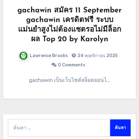
gachawin สมัคร 11 September
gachawin เครดิตฟรี ระบบ
แม่นยำสูงไม่ต้องแชตรอไม่มีล็อก
ผล Top 20 by Karolyn
Lawrence Brooks
24 พฤศจิกายน 2025
0 Comments
gachawin เป็นเว็บไซต์สล็อตออนไ…
ค้นหา
สำหรับ: