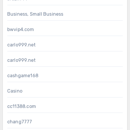
Business, Small Business
bwvip4.com
carlo999.net
carlo999.net
cashgame168
Casino
cc11388.com
chang7777