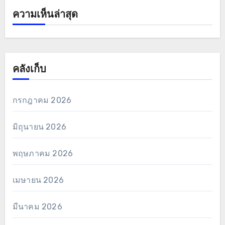
ความเห็นล่าสุด
คลังเก็บ
กรกฎาคม 2026
มิถุนายน 2026
พฤษภาคม 2026
เมษายน 2026
มีนาคม 2026