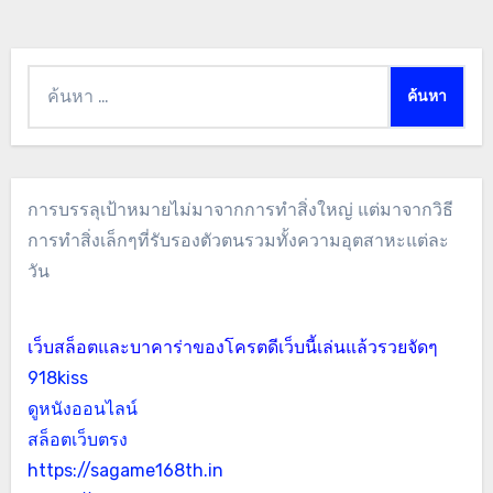
ค้นหา
สำหรับ:
การบรรลุเป้าหมายไม่มาจากการทำสิ่งใหญ่ แต่มาจากวิธี
การทำสิ่งเล็กๆที่รับรองตัวตนรวมทั้งความอุตสาหะแต่ละ
วัน
เว็บสล็อตและบาคาร่าของโครตดีเว็บนี้เล่นแล้วรวยจัดๆ
918kiss
ดูหนังออนไลน์
สล็อตเว็บตรง
https://sagame168th.in