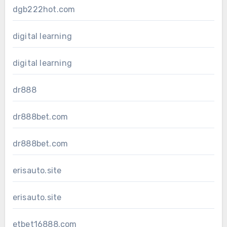
dgb222hot.com
digital learning
digital learning
dr888
dr888bet.com
dr888bet.com
erisauto.site
erisauto.site
etbet16888.com