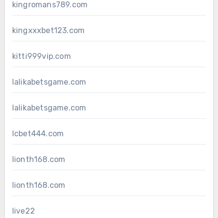
kingromans789.com
kingxxxbet123.com
kitti999vip.com
lalikabetsgame.com
lalikabetsgame.com
lcbet444.com
lionth168.com
lionth168.com
live22