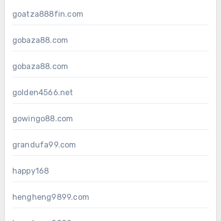
goatza888fin.com
gobaza88.com
gobaza88.com
golden4566.net
gowingo88.com
grandufa99.com
happy168
hengheng9899.com