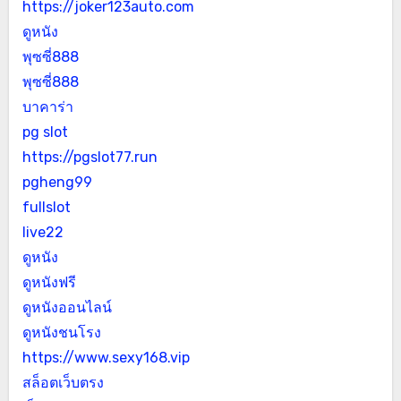
https://joker123auto.com
ดูหนัง
พุซซี่888
พุซซี่888
บาคาร่า
pg slot
https://pgslot77.run
pgheng99
fullslot
live22
ดูหนัง
ดูหนังฟรี
ดูหนังออนไลน์
ดูหนังชนโรง
https://www.sexy168.vip
สล็อตเว็บตรง