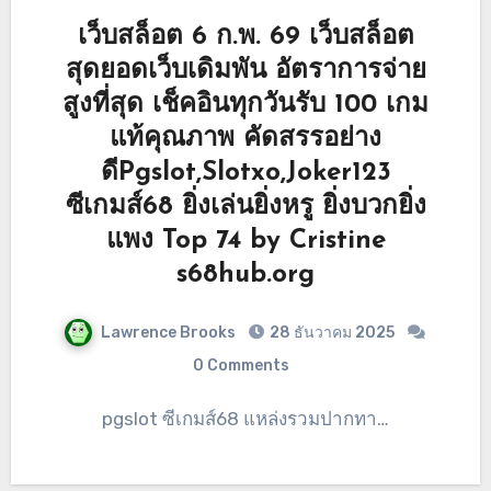
เว็บสล็อต 6 ก.พ. 69 เว็บสล็อต
สุดยอดเว็บเดิมพัน อัตราการจ่าย
สูงที่สุด เช็คอินทุกวันรับ 100 เกม
แท้คุณภาพ คัดสรรอย่าง
ดีPgslot,Slotxo,Joker123
ซีเกมส์68 ยิ่งเล่นยิ่งหรู ยิ่งบวกยิ่ง
แพง Top 74 by Cristine
s68hub.org
Lawrence Brooks
28 ธันวาคม 2025
0 Comments
pgslot ซีเกมส์68 แหล่งรวมปากทา…