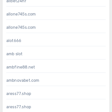
allbet24hr
allone745s.com
allone745s.com
alot666
amb slot
ambfine88.net
ambnovabet.com
aress77.shop
aress77.shop