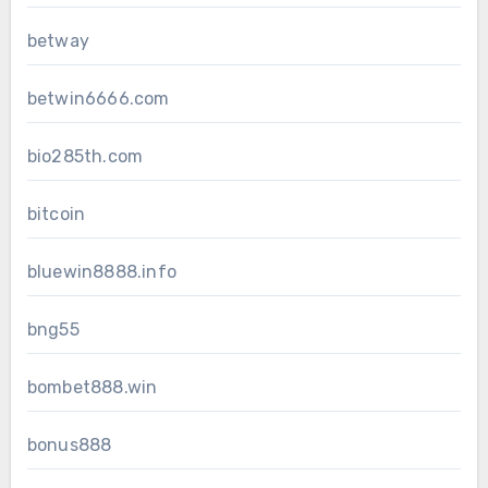
betway
betwin6666.com
bio285th.com
bitcoin
bluewin8888.info
bng55
bombet888.win
bonus888