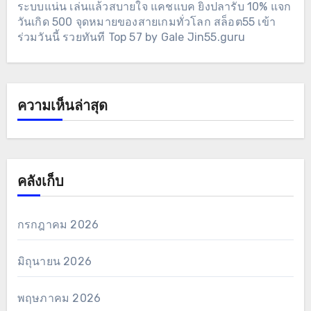
ระบบแน่น เล่นแล้วสบายใจ แคชแบค ยิงปลารับ 10% แจก
วันเกิด 500 จุดหมายของสายเกมทั่วโลก สล็อต55 เข้า
ร่วมวันนี้ รวยทันที Top 57 by Gale Jin55.guru
ความเห็นล่าสุด
คลังเก็บ
กรกฎาคม 2026
มิถุนายน 2026
พฤษภาคม 2026