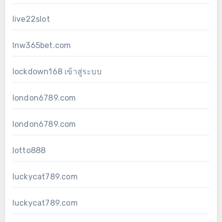
live22slot
lnw365bet.com
lockdown168 เข้าสู่ระบบ
london6789.com
london6789.com
lotto888
luckycat789.com
luckycat789.com