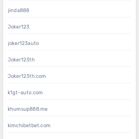
jinda888
Joker123
joker123auto
Joker123th
Joker123th.com
k1gt-auto.com
khumsup888.me
kimchibetbet.com