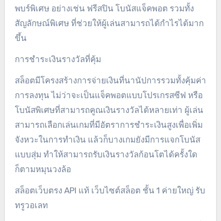
พบร์พิเศษ อย่างเช่น ฟรีสปิน โบนัสแจ็คพอต รวมทั้ง
สัญลักษณ์พิเศษ ที่ช่วยให้ผู้เล่นสามารถได้กำไรได้มาก
ขึ้น
การชำระเงินรางวัลที่คุ้ม
สล็อตมีโครงสร้างการจ่ายเงินที่นานัปการรวมทั้งคุ้มค่า
การลงทุน ไม่ว่าจะเป็นแจ็คพอตแบบโปรเกรสซีฟ หรือ
โบนัสพิเศษที่สามารถคูณเงินรางวัลได้หลายเท่า ผู้เล่น
สามารถเลือกเล่นเกมที่มีอัตราการชำระเงินสูงเพื่อเพิ่ม
จังหวะในการทำเงิน แล้วก็บางเกมยังมีการแจกโบนัส
แบบสุ่ม ทำให้สามารถรับเงินรางวัลก้อนโตได้ครั้งใด
ก็ตามหมุนวงล้อ
สล็อตเว็บตรง API แท้ เว็บไซต์สล็อต ชั้น 1 ค่ายใหญ่ รับ
ทรูวอเลท