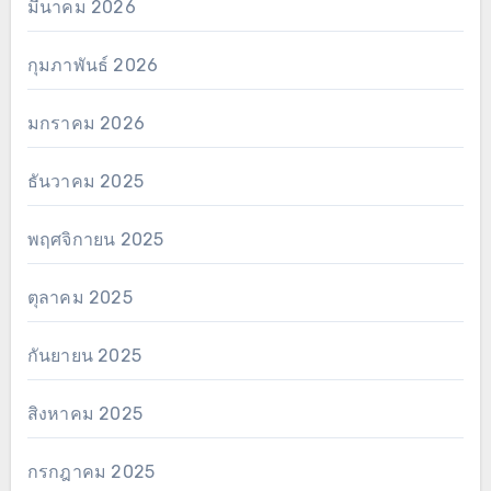
มีนาคม 2026
กุมภาพันธ์ 2026
มกราคม 2026
ธันวาคม 2025
พฤศจิกายน 2025
ตุลาคม 2025
กันยายน 2025
สิงหาคม 2025
กรกฎาคม 2025