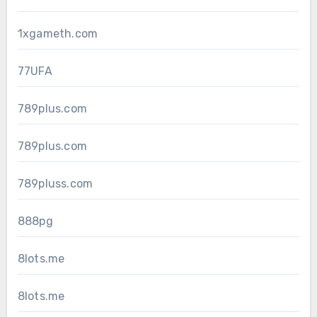
1xgameth.com
77UFA
789plus.com
789plus.com
789pluss.com
888pg
8lots.me
8lots.me