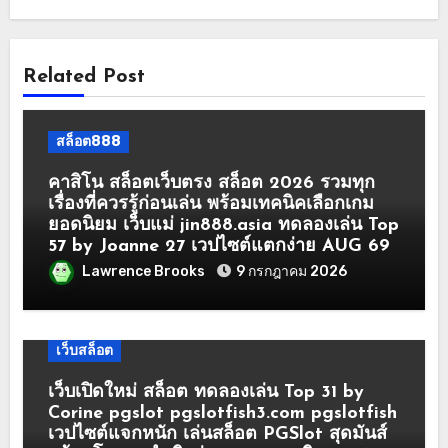
Related Post
สล็อต888
168สล็อต
ทดลองเล่นสล็อต
ปั่นสล็อต
คาสิโน สล็อตเว็บตรง สล็อต 2026 รวมทุก
ฟลูสล็อตพีจี
รวมเกมสล็อต
สล็อต
สล็อต168
เรื่องที่ควรรู้ก่อนเล่น พร้อมเทคนิคเลือกเกม
สล็อต456
สล็อต777
สล็อต888
ยอดนิยม เว็บแม่ jin888.asia ทดลองเล่น Top
สล็อต888เว็บตรง
สล็อต918kiss
สล็อต99
57 by Joanne 27 เวปไซต์แตกง่าย AUG 69
สล็อตlive22
สล็อตpg
สล็อตxo
สล็อตพุซซี่
Lawrence Brooks
9 กรกฎาคม 2026
สล็อตออนไลน์
สล็อตเครดิตฟรี
สล็อตเว็บตรง
สล็อตเว็บตรง 168
สล็อตแตกดี
สล็อตโจ๊กเกอร์
เว็บสล็อต
เว็บเปิดใหม่ สล็อต ทดลองเล่น Top 31 by
Corine pgslot pgslotfish3.com pgslotfish
เวปไซต์แจกหนัก เล่นสล็อต PGSlot สุดมันส์