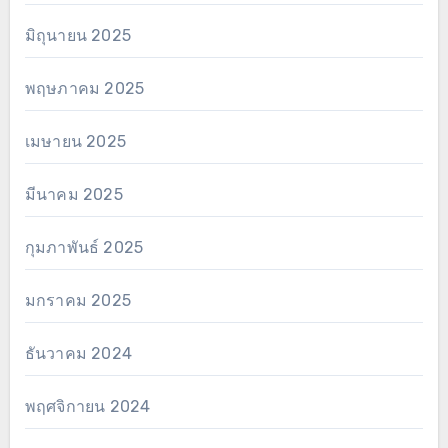
มิถุนายน 2025
พฤษภาคม 2025
เมษายน 2025
มีนาคม 2025
กุมภาพันธ์ 2025
มกราคม 2025
ธันวาคม 2024
พฤศจิกายน 2024