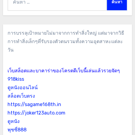
สำหรับ:
การบรรลุเป้าหมายไม่มาจากการทำสิ่งใหญ่ แต่มาจากวิธี
การทำสิ่งเล็กๆที่รับรองตัวตนรวมทั้งความอุตสาหะแต่ละ
วัน
เว็บสล็อตและบาคาร่าของโครตดีเว็บนี้เล่นแล้วรวยจัดๆ
918kiss
ดูหนังออนไลน์
สล็อตเว็บตรง
https://sagame168th.in
https://joker123auto.com
ดูหนัง
พุซซี่888