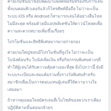
ค่ายเกมชั้นนำชอบพัฒนาแพลตฟอร์มที่รองรับการเล่น
ทั้งบนคอมพิวเตอร์แล้วก็โทรศัพท์มือถือ ไม่ว่าจะเป็น
ระบบ iOS หรือ Android ก็สามารถเล่นได้อย่างลื่นไหล
ไม่มีสะดุด พร้อมด้วยมีแอปพลิเคชันให้ดาวน์โหลดเพื่อ
ความสะดวกสบายเพิ่มขึ้นเรื่อยๆ
โปรโมชั่นและสิทธิพิเศษมากมายก่ายกอง
ค่ายเกมใหญ่ชอบมีโปรโมชั่นที่จูงใจ ไม่ว่าจะเป็น
โบนัสต้อนรับ โบนัสเพิ่มเงิน หรือกิจกรรมพิเศษต่างๆที่
ทำให้ผู้เล่นได้รับความคุ้มค่าเยอะที่สุด ยิ่งไปกว่านี้ ยังมี
ระบบระเบียบสะสมแต้มรวมทั้งรางวัลพิเศษสำหรับ
สมาชิกเพื่อเป็นการตอบแทนผู้เล่นที่ให้ความวางใจ
เสมอมา
ถ้าหากคุณพอใจสมัครเล่นที่เว็บไซต์ของพวกเราเพียง
ปฏิบัติตามขั้นตอนกล้วยๆ