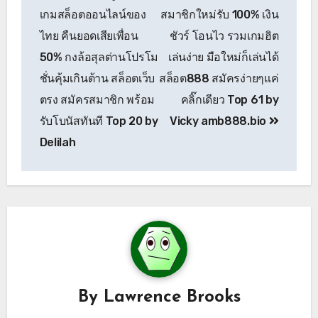
เกมสล็อตออนไลน์ของ
สมาชิกใหม่รับ 100% เงิน
ไทย คืนยอดเสียเพื่อน
ชัวร์ โอนไว รวมเกมฮิต
50% กงล้อสุลต่านโปรโม
เล่นง่าย มือใหม่ก็เล่นได้
ชั่นคุ้มเกินต้าน สล็อตเว็บ
สล็อต888 สมัครง่ายๆแค่
ตรง สมัครสมาชิก พร้อม
คลิ๊กเดียว Top 61 by
รับโบนัสทันที Top 20 by
Vicky amb888.bio
Delilah
By
Lawrence Brooks