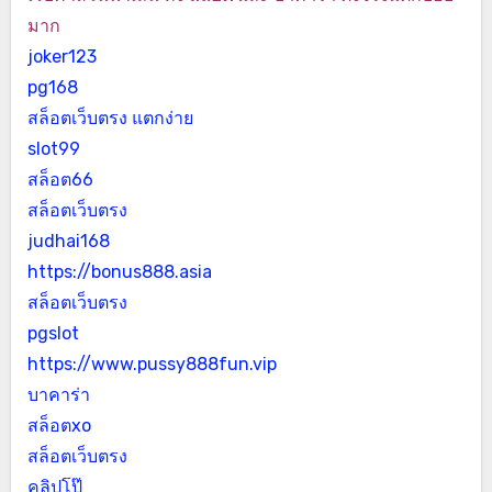
มาก
joker123
pg168
สล็อตเว็บตรง แตกง่าย
slot99
สล็อต66
สล็อตเว็บตรง
judhai168
https://bonus888.asia
สล็อตเว็บตรง
pgslot
https://www.pussy888fun.vip
บาคาร่า
สล็อตxo
สล็อตเว็บตรง
คลิปโป๊