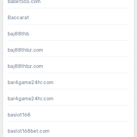
babet555.com
Baccarat
baj88thb
baj88thbz.com
baj88thbz.com
bar4game24hr.com
bar4game24hr.com
baslot168
baslot168bet.com