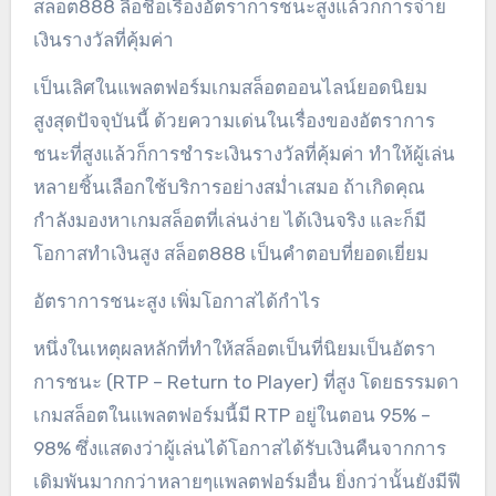
สล็อต888 ลือชื่อเรื่องอัตราการชนะสูงแล้วก็การจ่าย
เงินรางวัลที่คุ้มค่า
เป็นเลิศในแพลตฟอร์มเกมสล็อตออนไลน์ยอดนิยม
สูงสุดปัจจุบันนี้ ด้วยความเด่นในเรื่องของอัตราการ
ชนะที่สูงแล้วก็การชำระเงินรางวัลที่คุ้มค่า ทำให้ผู้เล่น
หลายชิ้นเลือกใช้บริการอย่างสม่ำเสมอ ถ้าเกิดคุณ
กำลังมองหาเกมสล็อตที่เล่นง่าย ได้เงินจริง และก็มี
โอกาสทำเงินสูง สล็อต888 เป็นคำตอบที่ยอดเยี่ยม
อัตราการชนะสูง เพิ่มโอกาสได้กำไร
หนึ่งในเหตุผลหลักที่ทำให้สล็อตเป็นที่นิยมเป็นอัตรา
การชนะ (RTP – Return to Player) ที่สูง โดยธรรมดา
เกมสล็อตในแพลตฟอร์มนี้มี RTP อยู่ในตอน 95% –
98% ซึ่งแสดงว่าผู้เล่นได้โอกาสได้รับเงินคืนจากการ
เดิมพันมากกว่าหลายๆแพลตฟอร์มอื่น ยิ่งกว่านั้นยังมีฟี