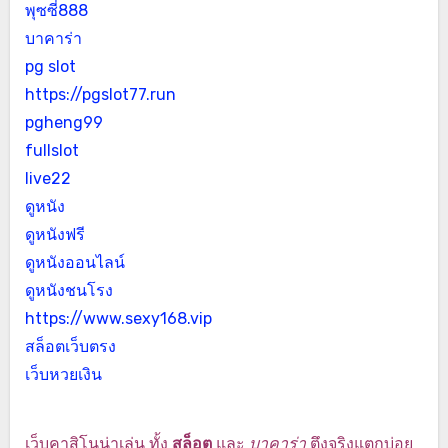
พุซซี่888
บาคาร่า
pg slot
https://pgslot77.run
pgheng99
fullslot
live22
ดูหนัง
ดูหนังฟรี
ดูหนังออนไลน์
ดูหนังชนโรง
https://www.sexy168.vip
สล็อตเว็บตรง
เว็บหวยเงิน
เว็บคาสิโนน่าเล่น ทั้ง
สล็อต
และ
บาคาร่า
ตึงจริงแตกบ่อย