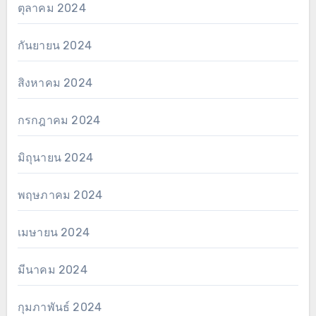
ตุลาคม 2024
กันยายน 2024
สิงหาคม 2024
กรกฎาคม 2024
มิถุนายน 2024
พฤษภาคม 2024
เมษายน 2024
มีนาคม 2024
กุมภาพันธ์ 2024