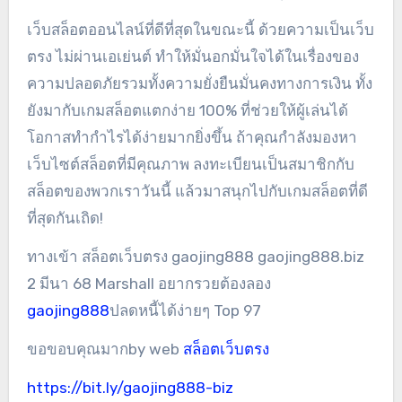
เว็บสล็อตออนไลน์ที่ดีที่สุดในขณะนี้ ด้วยความเป็นเว็บ
ตรง ไม่ผ่านเอเย่นต์ ทำให้มั่นอกมั่นใจได้ในเรื่องของ
ความปลอดภัยรวมทั้งความยั่งยืนมั่นคงทางการเงิน ทั้ง
ยังมากับเกมสล็อตแตกง่าย 100% ที่ช่วยให้ผู้เล่นได้
โอกาสทำกำไรได้ง่ายมากยิ่งขึ้น ถ้าคุณกำลังมองหา
เว็บไซต์สล็อตที่มีคุณภาพ ลงทะเบียนเป็นสมาชิกกับ
สล็อตของพวกเราวันนี้ แล้วมาสนุกไปกับเกมสล็อตที่ดี
ที่สุดกันเถิด!
ทางเข้า สล็อตเว็บตรง gaojing888 gaojing888.biz
2 มีนา 68 Marshall อยากรวยต้องลอง
gaojing888
ปลดหนี้ได้ง่ายๆ Top 97
ขอขอบคุณมากby web
สล็อตเว็บตรง
https://bit.ly/gaojing888-biz