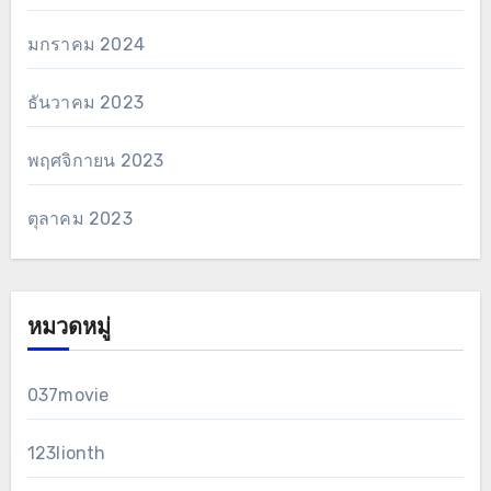
มกราคม 2024
ธันวาคม 2023
พฤศจิกายน 2023
ตุลาคม 2023
หมวดหมู่
037movie
123lionth