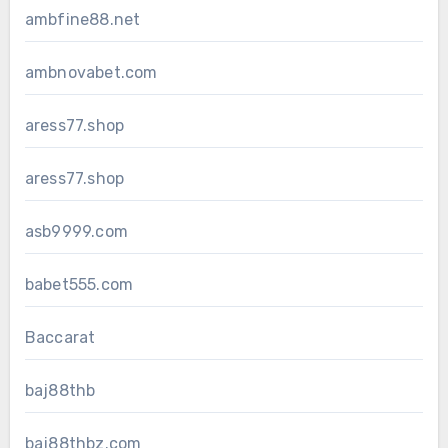
ambfine88.net
ambnovabet.com
aress77.shop
aress77.shop
asb9999.com
babet555.com
Baccarat
baj88thb
baj88thbz.com