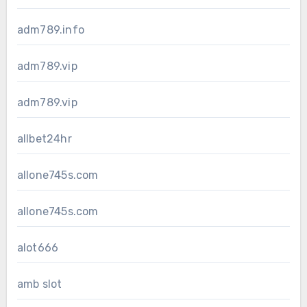
adm789.info
adm789.vip
adm789.vip
allbet24hr
allone745s.com
allone745s.com
alot666
amb slot