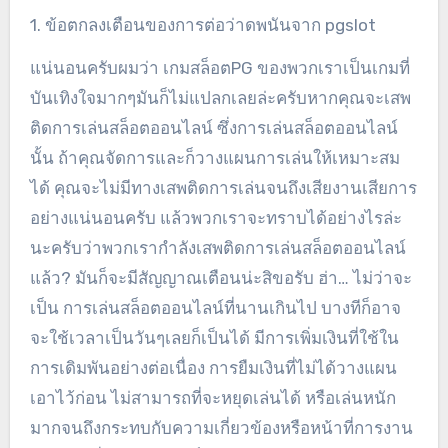
1. ข้อตกลงเตือนของการต่อว่าดพนันจาก pgslot
แน่นอนครับผมว่า เกมสล็อตPG ของพวกเราเป็นเกมที่
บันเทิงใจมากๆมันก็ไม่แปลกเลยล่ะครับหากคุณจะเสพ
ติดการเล่นสล็อตออนไลน์ ซึ่งการเล่นสล็อตออนไลน์
นั้น ถ้าคุณจัดการและก็วางแผนการเล่นให้เหมาะสม
ได้ คุณจะไม่มีทางเสพติดการเล่นจนถึงเสียงานเสียการ
อย่างแน่นอนครับ แล้วพวกเราจะทราบได้อย่างไรล่ะ
นะครับว่าพวกเรากำลังเสพติดการเล่นสล็อตออนไลน์
แล้ว? มันก็จะมีสัญญาณเตือนน่ะสิขอรับ ฮ่า… ไม่ว่าจะ
เป็น การเล่นสล็อตออนไลน์ที่นานเกินไป บางทีก็อาจ
จะใช้เวลาเป็นวันๆเลยก็เป็นได้ มีการเพิ่มเงินที่ใช้ใน
การเดิมพันอย่างต่อเนื่อง การยืมเงินที่ไม่ได้วางแผน
เอาไว้ก่อน ไม่สามารถที่จะหยุดเล่นได้ หรือเล่นหนัก
มากจนถึงกระทบกับความเกี่ยวข้องหรือหน้าที่การงาน