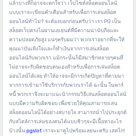
แล้วบางทีก็อาจจะตกใจว่า เว็บไซต์สล็อตออนไลน์
แบบเราจะเขียนคำเตือนสำหรับเพื่อการเล่นสล็อต
ออนไลน์ทำไม? จะต้องบอกก่อนครับว่า เรา PG เป็น
สล็อตเว็บตรงไม่ผ่านเอเย่นต์ที่มีความน่านับถือและ
ความปลอดภัยสูง แน่ๆครับผมว่า พวกเราอยากที่จะให้
คุณมาบันเทิงใจและก็ทำเงินจากการเล่นสล็อต
ออนไลน์กับพวกเรา แม้กระนั้นก็มีสมาชิกหลายๆคนที่
ไม่อาจจะรับผิดชอบตนเองสำหรับเพื่อการเล่นสล็อต
ออนไลน์ได้เลย ทำให้อาจจะมีการเกิดปัญหาที่ตามมา
จากการเข้ามาใช้บริการกับพวกเราได้ ฉะนั้น ในพาร์
ทนี้ พวกเราจึงจะมาแนะนำกรรมวิธีเล่นสล็อตออนไลน์
แบบมีความรับผิดชอบ เพื่อช่วยให้คุณสามารถเล่น
สล็อตออนไลน็ได้อย่างสบายใจ สามารถนำไปประยุกต์
กับสไตล์การเล่นของตนได้แบบชิวๆจะมีเนื้อหาอะไร
บ้างนั้น
pgslot
เราจะมาดูไปพร้อมเลยนะครับ เลทโก!