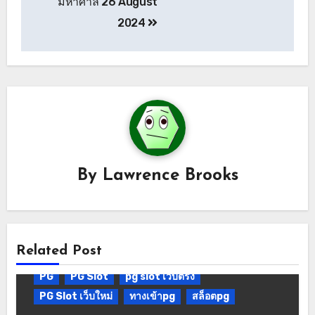
มหาศาล 26 August
2024
By
Lawrence Brooks
Related Post
PG
PG Slot
pg slot เว็บตรง
PG Slot เว็บใหม่
ทางเข้าpg
สล็อตpg
168สล็อต
ทดลองเล่นสล็อต
ปั่นสล็อต