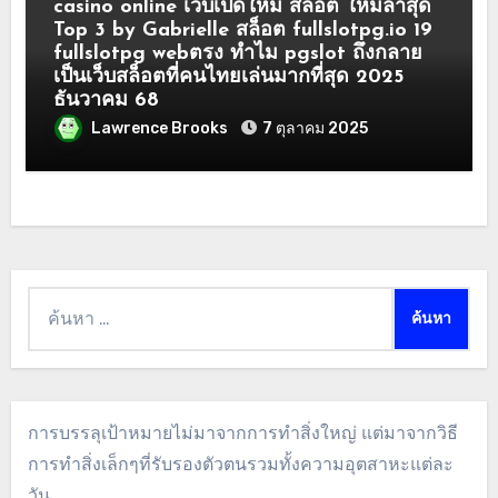
casino online เว็บเปิดใหม่ สล็อต ใหม่ล่าสุด
Top 3 by Gabrielle สล็อต fullslotpg.io 19
fullslotpg webตรง ทำไม pgslot ถึงกลาย
เป็นเว็บสล็อตที่คนไทยเล่นมากที่สุด 2025
ธันวาคม 68
Lawrence Brooks
7 ตุลาคม 2025
ค้นหา
สำหรับ:
การบรรลุเป้าหมายไม่มาจากการทำสิ่งใหญ่ แต่มาจากวิธี
การทำสิ่งเล็กๆที่รับรองตัวตนรวมทั้งความอุตสาหะแต่ละ
วัน