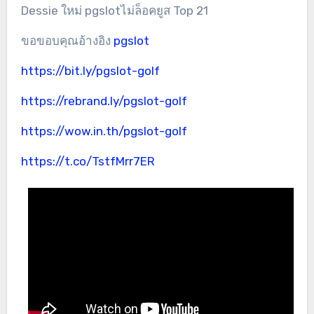
Dessie ใหม่ pgslotไม่ล็อคยูส Top 21
ขอขอบคุณอ้างอิง
pgslot
https://bit.ly/pgslot-golf
https://rebrand.ly/pgslot-golf
https://wow.in.th/pgslot-golf
https://t.co/TstfMrr7ER