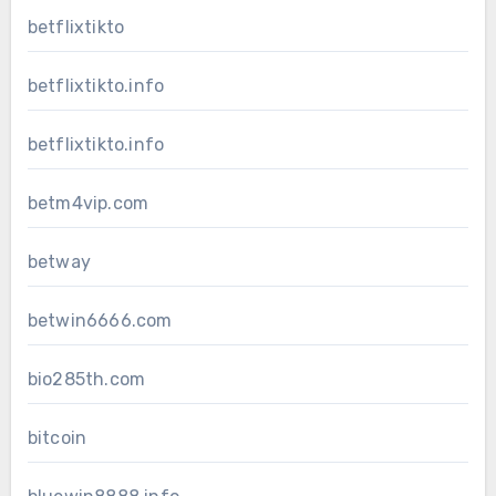
betflixtikto
betflixtikto.info
betflixtikto.info
betm4vip.com
betway
betwin6666.com
bio285th.com
bitcoin