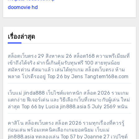
doomovie hd
เรื่องล่าสุด
สล็อตเว็บตรง 29 สิงหาคม 26 สล็อต168 ความพรีเมียมที่
เข้าถึงได้จริง ฝากนี้เกินคุ้มรับทุนฟรี 100 สายทุนน้อย
สมัครด่วน คัดมาแล้ว เล่นได้ทุกเกม สล็อตเว็บตรง ห้าม
พลาด โปรดีรออยู่ Top 26 by Jens Tangtem168e.com
เว็บแม่ jinda888 เว็บไซต์แจกหนัก สล็อต 2026 รวมเกม
แตกง่าย ฟีเจอร์เด่น และวิธีเลือกเว็บที่เหมาะกับผู้เล่น ใหม่
ล่าสุด Top 66 by Lucia jin888.asia 5 July 2569 พนัน
คาสิโน สล็อตเว็บตรง สล็อต 2026 รวมทุกเรื่องที่ควรรู้
ก่อนเล่น พร้อมเทคนิคเลือกเกมยอดนิยม เว็บแม่
jin888.asia ทดลองเล่น Top 57 by Joanne 27 เวปไซต์