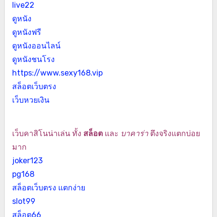
live22
ดูหนัง
ดูหนังฟรี
ดูหนังออนไลน์
ดูหนังชนโรง
https://www.sexy168.vip
สล็อตเว็บตรง
เว็บหวยเงิน
เว็บคาสิโนน่าเล่น ทั้ง
สล็อต
และ
บาคาร่า
ตึงจริงแตกบ่อย
มาก
joker123
pg168
สล็อตเว็บตรง แตกง่าย
slot99
สล็อต66