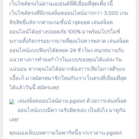
เว็บไซต์ตรงไม่ผ่านเอเย่นต์ที่ดีเยี่ยมที่สุดเดี๋ยวนี้
เว็บไซต์ตรงที่มีเกมสล็อตออนไลน์มากกว่า 3,000 เกม
ลิขสิทธิ์แท้จากค่ายเกมชั้นนำสุดยอด เล่นสล็อต
ออนไลน์ได้อย่างปลอดภัย 100% มาพร้อมโปรโมชั่
นรวมทั้งกิจกรรมมากมายที่คุณไม่ควรพลาด เล่นสล็อต
ออนไลน์แบบฟินๆได้ตลอด 24 ชั่วโมง สนุกสนานกับ
แนวทางการทำผลกำไรในแบบของคุณได้แต่ละวัน
แน่นอน หากคุณไม่ได้อยากต้องการเสียโอกาสดีๆแบ
บงี้ล่ะก็ มาสมัครสมาชิกใหม่กับเราเว็บตรงที่เยี่ยมที่สุด
ได้แล้ววันนี้ สมัครเลย!
เล่นสล็อตออนไลน์ผ่าน pgslot ด้วยการเล่นสล็อต
ออนไลน์แบบมีความรับผิดชอบ เป็นยังไง มาดูกัน
เลย!
คุณมองเห็นบทความในพาร์ทนี้จากเราผ่าน pgslot