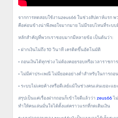
จากการทดสอบใช้งานzeus66 ในช่วงสัปดาห์แรก พวก
คือค่อนข้างน่าพึงพอใจมากมาย ไม่มีรอบไหนที่ระบบ
หลักสำคัญที่พวกเราชอบมากมีหลายข้อ เป็นต้นว่า:
• ฝากเงินไม่ถึง 10 วินาที เครดิตขึ้นอัตโนมัติ
• ถอนเงินได้ทุกช่วง ไม่ต้องคอยรอบหรือเวลาราชการ
• ไม่มีค่าประเพณี ไม่มียอดอย่างต่ำสำหรับในการถอ
• ระบบไม่เคยค้างหรือดีเลย์แม้ในช่วงคนเล่นเยอะแย
สรุปเป็นแค่เรื่องฝากถอนก็เข้าใจดีแล้วว่า
zeus66
ไม่
ทำให้คนเล่นมั่นใจได้ตั้งแต่คราวแรกที่กดเติมเงิน
ระบบฝากถอนของ zeus66v2 เป็นแบบออโต้เต็มระบบ ไม่ต