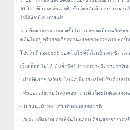
10 วินาทีก็มองเห็นเครดิตขึ้นโดยทันที ส่วนการถอนเงิ
ไม่มีเงื่อนไขแอบแฝง
จากที่ทดลองถอนบ่อยครั้ง ไม่ว่าจะยอดเยี่ยมหลักร้อยห
ดมินไม่อยู่ หรือยอดติดสถานะรอคอยตรวจตรา ทุกขั้นตอ
โปรโมชั่น zeus66 ของเว็บไซต์นี้มีจุดยืนเด่นชัด เน้
เว็บสล็อต ไม่ได้เน้นย้ำจัดโปรแบบขายฝันว่าฝากร้อยไ
• ฝากทีแรกของวันรับโบนัสเพิ่ม 20 เปอร์เซ็นต์แบบไม่
• คืนยอดเสียรายวันทุกตอนกลางคืนโดยไม่ต้องแจ้งแ
• โปรแนะนำสหายรับค่าคอมตลอดชาติ
• สะสมแต้มจากยอดเทิร์นไปแลกเปลี่ยนของรางวัลหรือ