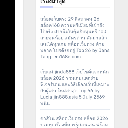
เรื่องล่าสุด
สล็อตเว็บตรง 29 สิงหาคม 26
สล็อต168 ความพรีเมียมที่เข้าถึง
ได้จริง ฝากนี้เกินคุ้มรับทุนฟรี 100
สายทุนน้อย สมัครด่วน คัดมาแล้ว
เล่นได้ทุกเกม สล็อตเว็บตรง ห้าม
พลาด โปรดีรออยู่ Top 26 by Jens
Tangtem168e.com
เว็บแม่ jinda888 เว็บไซต์แจกหนัก
สล็อต 2026 รวมเกมแตกง่าย
ฟีเจอร์เด่น และวิธีเลือกเว็บที่เหมาะ
กับผู้เล่น ใหม่ล่าสุด Top 66 by
Lucia jin888.asia 5 July 2569
พนัน
คาสิโน สล็อตเว็บตรง สล็อต 2026
รวมทุกเรื่องที่ควรรู้ก่อนเล่น พร้อม