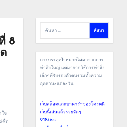
ค้นหา
สำหรับ:
ี่ 8
ิด
การบรรลุเป้าหมายไม่มาจากการ
ทำสิ่งใหญ่ แต่มาจากวิธีการทำสิ่ง
เล็กๆที่รับรองตัวตนรวมทั้งความ
อุตสาหะแต่ละวัน
เว็บสล็อตและบาคาร่าของโครตดี
เว็บนี้เล่นแล้วรวยจัดๆ
้าใจ
918kiss
ชื่อ