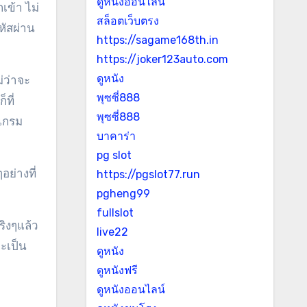
ดูหนังออนไลน์
เข้า ไม่
สล็อตเว็บตรง
หัสผ่าน
https://sagame168th.in
https://joker123auto.com
ดูหนัง
่ว่าจะ
พุซซี่888
ที่
พุซซี่888
รแกรม
บาคาร่า
pg slot
อย่างที่
https://pgslot77.run
pgheng99
fullslot
ริงๆแล้ว
live22
จะเป็น
ดูหนัง
ดูหนังฟรี
ดูหนังออนไลน์