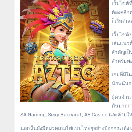
เว็บไซต์ท
ต้องคลิกห
ก็เริ่มต้
เว็บไซต์
เล่นแนวตั
สำคัญเป็
สำหรับท่อ
เกมที่มีใ
นักพนันอ
ผู้คนจำน
มันมากกว
SA Gaming, Sexy Baccarat, AE Casino และค่ายใหม
นอกนั้นยังมีหมวดเกมไพ่แบบไทยๆอย่างป๊อกกระเด้ง เก้