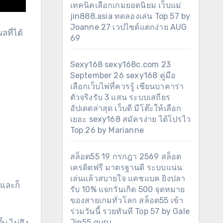
เทคนิคเลือกเกมยอดนิยม เว็บแม่
jin888.asia ทดลองเล่น Top 57 by
Joanne 27 เวปไซต์แตกง่าย AUG
ที่ได้
69
Sexy168 sexy168c.com 23
September 26 sexy168 คู่มือ
เลือกเว็บไพ่ที่ควรรู้ เซียนบาคาร่า
ตัวจริงรับ 3 แสน ระบบเสถียร
อัปเดตล่าสุด เว็บดี มีโต๊ะให้เลือก
เยอะ sexy168 สมัครง่าย ได้โปรไว
Top 26 by Marianne
สล็อต55 19 กรกฎา 2569 สล็อต
เครดิตฟรี มาตรฐานดี ระบบแน่น
เล่นแล้วสบายใจ แคชแบค ยิงปลา
 และก็
รับ 10% แจกวันเกิด 500 จุดหมาย
ของสายเกมทั่วโลก สล็อต55 เข้า
ร่วมวันนี้ รวยทันที Top 57 by Gale
Jin55.guru
บ ไม่ถึง