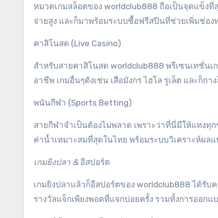
หมวดเกมสล็อตของ worldclub888 ถือเป็นจุดแข็งที่
จ่ายสูง และก็มาพร้อมระบบซื้อฟรีสปินที่ช่วยเพิ่มช่อง
คาสิโนสด (Live Casino)
สำหรับสายคาสิโนสด worldclub888 พรีเซนเทชั่นเก
อาชีพ เกมอื่นๆดังเช่น เสือมังกร ไฮโล รูเล็ต และก็ก
พนันกีฬา (Sports Betting)
สายกีฬาจำเป็นต้องไม่พลาด เพราะว่าที่นี่มีให้แทงท
ค่าน้ำเหมาะสมที่สุดในไทย พร้อมระบบวิเคราะห์ผลแบบเ
เกมยิงปลา &
อีสปอร์ต
เกมยิงปลาแล้วก็อีสปอร์ตของ worldclub888 ได้รับ
รางวัลแจ็กเพียงพอตที่แจกบ่อยครั้ง รวมทั้งการออกแบ