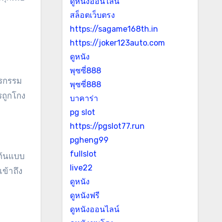
ดูหนังออนไลน์
สล็อตเว็บตรง
https://sagame168th.in
https://joker123auto.com
ดูหนัง
พุซซี่888
ุรกรรม
พุซซี่888
รถูกโกง
บาคาร่า
pg slot
https://pgslot77.run
pgheng99
fullslot
มต้นแบบ
live22
ข้าถึง
ดูหนัง
ดูหนังฟรี
ดูหนังออนไลน์