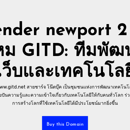
ender newport 2 
หม GITD: ทีมพัฒ
เว็บและเทคโนโลย
ww.gitd.net สายชาร์จ โน๊ตบุ๊ค เป็นชุมชนแห่งการพัฒนาเทคโนโลย
่งปันความรู้และความเข้าใจเกี่ยวกับเทคโนโลยีให้กับคนทั่วโลก ร่
การสร้างโลกที่ใช้เทคโนโลยีได้มีประโยชน์มากยิ่งขึ้น
Buy this Domain