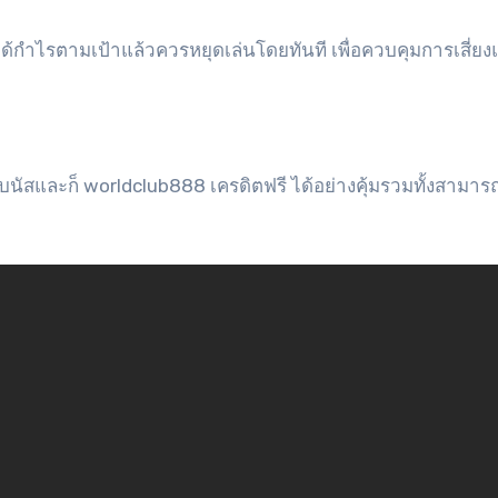
ได้กำไรตามเป้าแล้วควรหยุดเล่นโดยทันที เพื่อควบคุมการเสี่ยง
้โบนัสและก็ worldclub888 เครดิตฟรี ได้อย่างคุ้มรวมทั้งสามาร