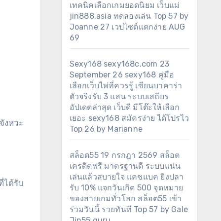
เทคนิคเลือกเกมยอดนิยม เว็บแม่
jin888.asia ทดลองเล่น Top 57 by
Joanne 27 เวปไซต์แตกง่าย AUG
69
Sexy168 sexy168c.com 23
September 26 sexy168 คู่มือ
เลือกเว็บไพ่ที่ควรรู้ เซียนบาคาร่า
ตัวจริงรับ 3 แสน ระบบเสถียร
อัปเดตล่าสุด เว็บดี มีโต๊ะให้เลือก
เยอะ sexy168 สมัครง่าย ได้โปรไว
งจังหวะ
Top 26 by Marianne
สล็อต55 19 กรกฎา 2569 สล็อต
เครดิตฟรี มาตรฐานดี ระบบแน่น
เล่นแล้วสบายใจ แคชแบค ยิงปลา
่ได้รับ
รับ 10% แจกวันเกิด 500 จุดหมาย
ของสายเกมทั่วโลก สล็อต55 เข้า
ร่วมวันนี้ รวยทันที Top 57 by Gale
Jin55.guru