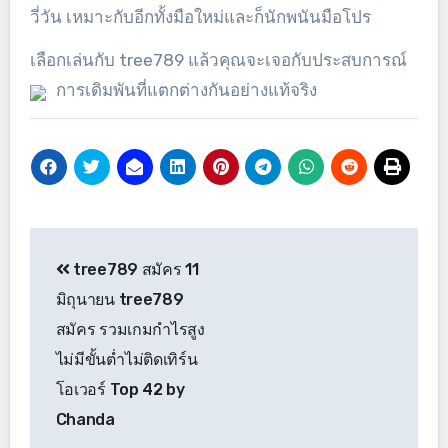
วี่วัน เหมาะกับอีกทั้งมือใหม่และก็นักพนันมือโปร
เลือกเล่นกับ tree789 แล้วคุณจะเจอกับประสบการณ์
การเดิมพันที่แตกต่างกันอย่างแท้จริง
แนะแนว
tree789 สมัคร 11
เรื่อง
มิถุนายน tree789
สมัคร รวมเกมกำไรสูง
ไม่มีขั้นต่ำไม่ติดเทิร์น
โอเวอร์ Top 42 by
Chanda