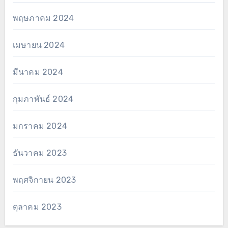
พฤษภาคม 2024
เมษายน 2024
มีนาคม 2024
กุมภาพันธ์ 2024
มกราคม 2024
ธันวาคม 2023
พฤศจิกายน 2023
ตุลาคม 2023