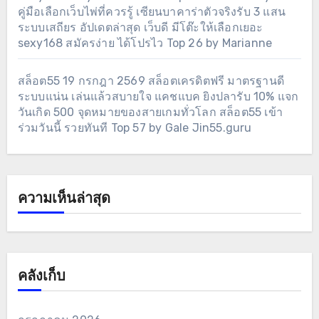
คู่มือเลือกเว็บไพ่ที่ควรรู้ เซียนบาคาร่าตัวจริงรับ 3 แสน
ระบบเสถียร อัปเดตล่าสุด เว็บดี มีโต๊ะให้เลือกเยอะ
sexy168 สมัครง่าย ได้โปรไว Top 26 by Marianne
สล็อต55 19 กรกฎา 2569 สล็อตเครดิตฟรี มาตรฐานดี
ระบบแน่น เล่นแล้วสบายใจ แคชแบค ยิงปลารับ 10% แจก
วันเกิด 500 จุดหมายของสายเกมทั่วโลก สล็อต55 เข้า
ร่วมวันนี้ รวยทันที Top 57 by Gale Jin55.guru
ความเห็นล่าสุด
คลังเก็บ