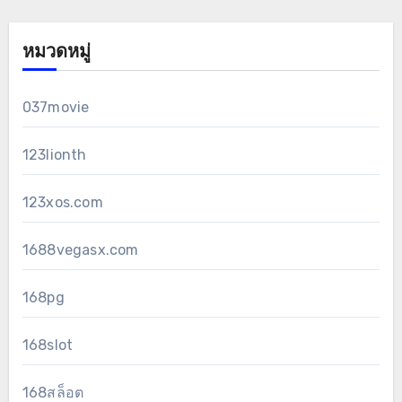
หมวดหมู่
037movie
123lionth
123xos.com
1688vegasx.com
168pg
168slot
168สล็อต