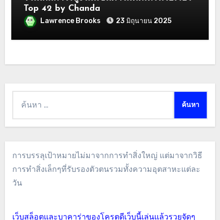
Top 42 by Chanda
Lawrence Brooks
23 มิถุนายน 2025
ค้นหา
สำหรับ:
การบรรลุเป้าหมายไม่มาจากการทำสิ่งใหญ่ แต่มาจากวิธี
การทำสิ่งเล็กๆที่รับรองตัวตนรวมทั้งความอุตสาหะแต่ละ
วัน
เว็บสล็อตและบาคาร่าของโครตดีเว็บนี้เล่นแล้วรวยจัดๆ