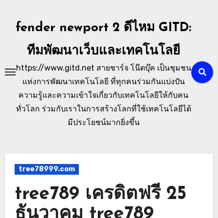
Skip
to
fender newport 2 ดีไหม GITD:
content
ทีมพัฒนาเว็บและเทคโนโลยี
https://www.gitd.net สายชาร์จ โน๊ตบุ๊ค เป็นชุมชน
แห่งการพัฒนาเทคโนโลยี ที่ทุกคนร่วมกันแบ่งปัน
ความรู้และความเข้าใจเกี่ยวกับเทคโนโลยีให้กับคน
ทั่วโลก ร่วมกับเราในการสร้างโลกที่ใช้เทคโนโลยีได้
มีประโยชน์มากยิ่งขึ้น
tree78999.com
tree789 เครดิตฟรี 25
ธันวาคม tree789