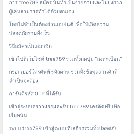
การ tree789 สมัคร นั้นทำเป็นง่ายดายและไม่ยุ่งยาก
ผู้เล่นสามารถทำได้ด้วยตนเอง
โดยไม่จำเป็นต้องผ่านเอเย่นต์ เพื่อให้เกิดความ
ปลอดภัยรวมทั้งเร็ว
วิธีสมัครเป็นสมาชิก
เข้าไปที่เว็บไซต์ tree789 รวมทั้งกดปุ่ม “ลงทะเบียน”
กรอกเบอร์โทรศัพท์ รหัสผ่าน รวมทั้งข้อมูลส่วนตัวที่
จำเป็นจะต้อง
การันตีรหัส OTP ที่ได้รับ
เข้าสู่ระบบคราวแรกและรับ tree789 เครดิตฟรี เพื่อ
เริ่มพนัน
ระบบ tree789 เข้าสู่ระบบ ที่เสถียรรวมทั้งปลอดภัย