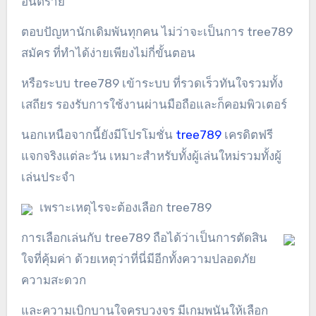
อันตราย
ตอบปัญหานักเดิมพันทุกคน ไม่ว่าจะเป็นการ tree789
สมัคร ที่ทำได้ง่ายเพียงไม่กี่ขั้นตอน
หรือระบบ tree789 เข้าระบบ ที่รวดเร็วทันใจรวมทั้ง
เสถียร รองรับการใช้งานผ่านมือถือและก็คอมพิวเตอร์
นอกเหนือจากนี้ยังมีโปรโมชั่น
tree789
เครดิตฟรี
แจกจริงแต่ละวัน เหมาะสำหรับทั้งผู้เล่นใหม่รวมทั้งผู้
เล่นประจำ
เพราะเหตุไรจะต้องเลือก tree789
การเลือกเล่นกับ tree789 ถือได้ว่าเป็นการตัดสิน
ใจที่คุ้มค่า ด้วยเหตุว่าที่นี่มีอีกทั้งความปลอดภัย
ความสะดวก
และความเบิกบานใจครบวงจร มีเกมพนันให้เลือก