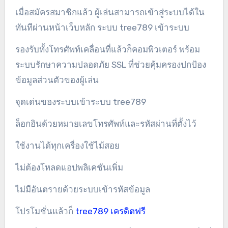
เมื่อสมัครสมาชิกแล้ว ผู้เล่นสามารถเข้าสู่ระบบได้ใน
ทันทีผ่านหน้าเว็บหลัก ระบบ tree789 เข้าระบบ
รองรับทั้งโทรศัพท์เคลื่อนที่แล้วก็คอมพิวเตอร์ พร้อม
ระบบรักษาความปลอดภัย SSL ที่ช่วยคุ้มครองปกป้อง
ข้อมูลส่วนตัวของผู้เล่น
จุดเด่นของระบบเข้าระบบ tree789
ล็อกอินด้วยหมายเลขโทรศัพท์และรหัสผ่านที่ตั้งไว้
ใช้งานได้ทุกเครื่องใช้ไม้สอย
ไม่ต้องโหลดแอปพลิเคชันเพิ่ม
ไม่มีอันตรายด้วยระบบเข้ารหัสข้อมูล
โปรโมชั่นแล้วก็
tree789 เครดิตฟรี