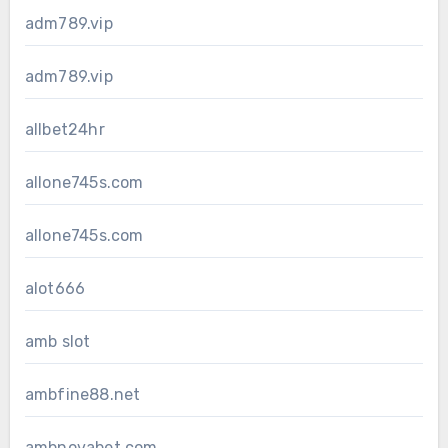
adm789.vip
adm789.vip
allbet24hr
allone745s.com
allone745s.com
alot666
amb slot
ambfine88.net
ambnovabet.com