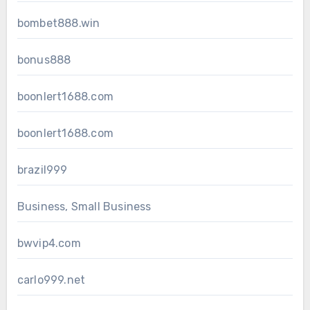
bombet888.win
bonus888
boonlert1688.com
boonlert1688.com
brazil999
Business, Small Business
bwvip4.com
carlo999.net