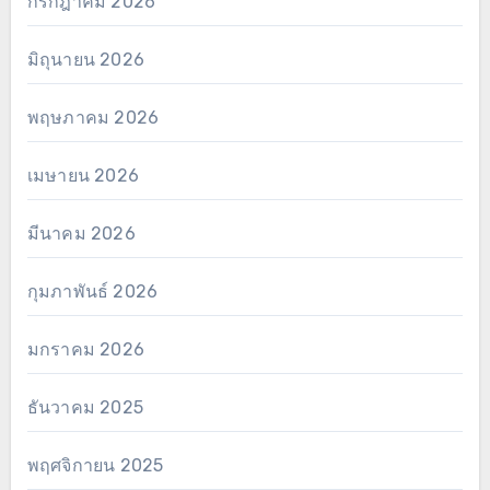
กรกฎาคม 2026
มิถุนายน 2026
พฤษภาคม 2026
เมษายน 2026
มีนาคม 2026
กุมภาพันธ์ 2026
มกราคม 2026
ธันวาคม 2025
พฤศจิกายน 2025