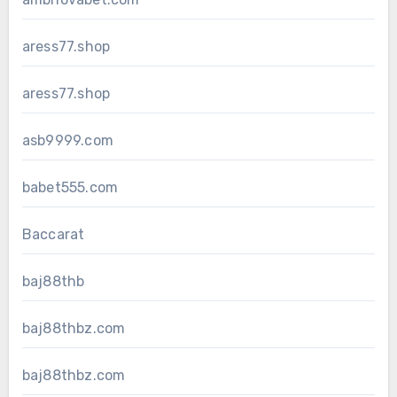
aress77.shop
aress77.shop
asb9999.com
babet555.com
Baccarat
baj88thb
baj88thbz.com
baj88thbz.com