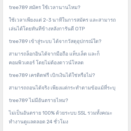
tree789 สมัคร ใช้เวลานานไหม?
ใช้เวลาเพียงแต่ 2-3 นาทีในการสมัคร และสามารถ
เล่นได้โดยทันทีข้างหลังการันตี OTP
tree789 เข้าสู่ระบบ ได้จากวัสดุอุปกรณ์ใด?
สามารถล็อกอินได้จากมือถือ แท็บเล็ต และก็
คอมพิวเตอร์ โดยไม่ต้องดาวน์โหลด
tree789 เครดิตฟรี เบิกเงินได้ใช่หรือไม่?
สามารถถอนได้จริง เพียงแต่กระทำตามข้อแม้ที่ระบุ
tree789 ไม่มีอันตรายไหม?
ไม่เป็นอันตราย 100% ด้วยระบบ SSL รวมทั้งคณะ
ทำงานดูแลตลอด 24 ชั่วโมง