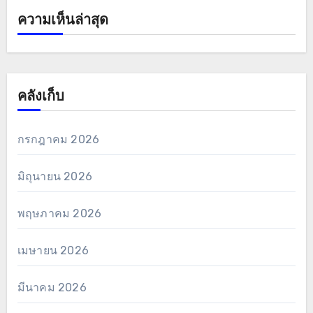
ความเห็นล่าสุด
คลังเก็บ
กรกฎาคม 2026
มิถุนายน 2026
พฤษภาคม 2026
เมษายน 2026
มีนาคม 2026