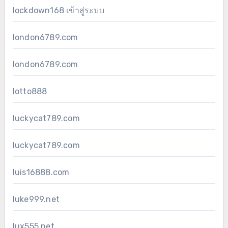
lockdown168 เข้าสู่ระบบ
london6789.com
london6789.com
lotto888
luckycat789.com
luckycat789.com
luis16888.com
luke999.net
lux555.net