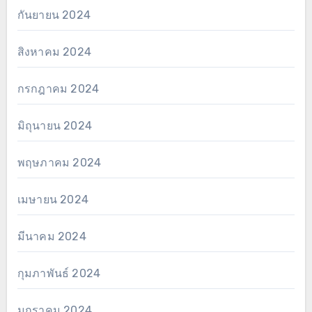
กันยายน 2024
สิงหาคม 2024
กรกฎาคม 2024
มิถุนายน 2024
พฤษภาคม 2024
เมษายน 2024
มีนาคม 2024
กุมภาพันธ์ 2024
มกราคม 2024