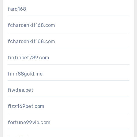
faro168
fcharoenkit168.com
fcharoenkit168.com
finfinbet789.com
finn88gold.me
fiwdee.bet
fizz169bet.com
fortune99vip.com