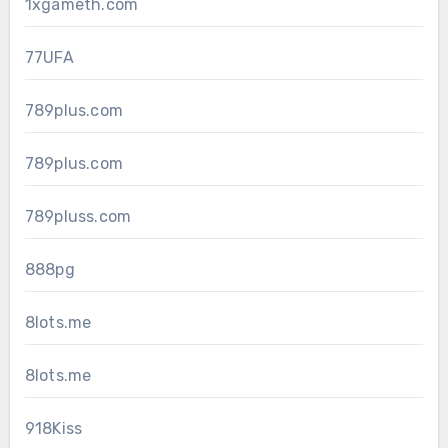
1xgameth.com
77UFA
789plus.com
789plus.com
789pluss.com
888pg
8lots.me
8lots.me
918Kiss