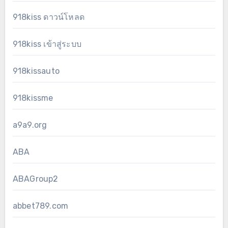
918kiss ดาวน์โหลด
918kiss เข้าสู่ระบบ
918kissauto
918kissme
a9a9.org
ABA
ABAGroup2
abbet789.com