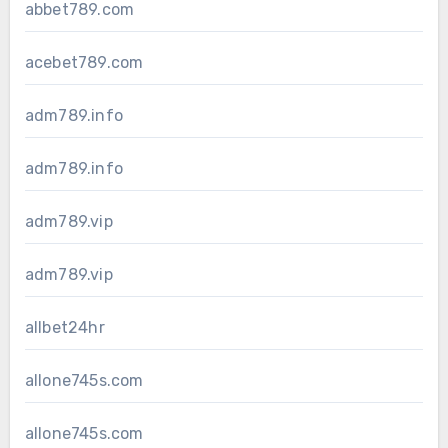
abbet789.com
acebet789.com
adm789.info
adm789.info
adm789.vip
adm789.vip
allbet24hr
allone745s.com
allone745s.com