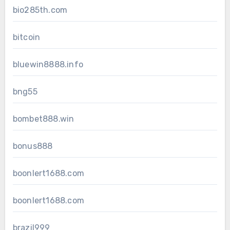
bio285th.com
bitcoin
bluewin8888.info
bng55
bombet888.win
bonus888
boonlert1688.com
boonlert1688.com
brazil999