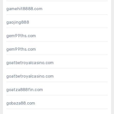
gamehit8888.com
gaojing888
gem99ths.com
gem99ths.com
goatbetroyalcasino.com
goatbetroyalcasino.com
goatza888fin.com
gobaza88.com