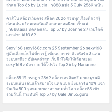
ล่าสุด Top 66 by Lucia jin888.asia 5 July 2569 พนัน
คาสิโน สล็อตเว็บตรง สล็อต 2026 รวมทุกเรื่องที่ควรรู้
ก่อนเล่น พร้อมเทคนิคเลือกเกมยอดนิยม เว็บแม่
jin888.asia ทดลองเล่น Top 57 by Joanne 27 เวปไซต์
แตกง่าย AUG 69
Sexy168 sexy168c.com 23 September 26 sexy168
คู่มือเลือกเว็บไพ่ที่ควรรู้ เซียนบาคาร่าตัวจริงรับ 3 แสน
ระบบเสถียร อัปเดตล่าสุด เว็บดี มีโต๊ะให้เลือกเยอะ
sexy168 สมัครง่าย ได้โปรไว Top 26 by Marianne
สล็อต55 19 กรกฎา 2569 สล็อตเครดิตฟรี มาตรฐานดี
ระบบแน่น เล่นแล้วสบายใจ แคชแบค ยิงปลารับ 10% แจก
วันเกิด 500 จุดหมายของสายเกมทั่วโลก สล็อต55 เข้า
ร่วมวันนี้ รวยทันที Top 57 by Gale Jin55.guru