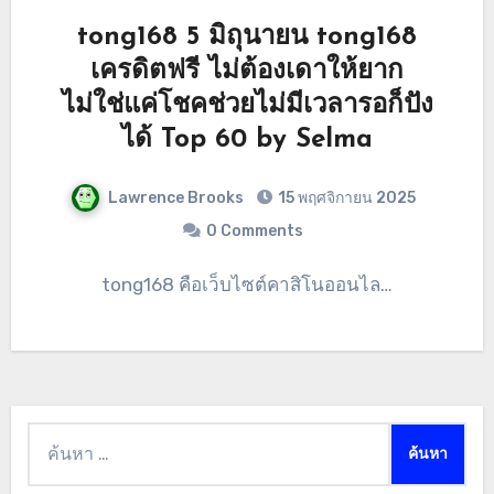
tong168 5 มิถุนายน tong168
เครดิตฟรี ไม่ต้องเดาให้ยาก
ไม่ใช่แค่โชคช่วยไม่มีเวลารอก็ปัง
ได้ Top 60 by Selma
Lawrence Brooks
15 พฤศจิกายน 2025
0 Comments
tong168 คือเว็บไซต์คาสิโนออนไล…
ค้นหา
สำหรับ: