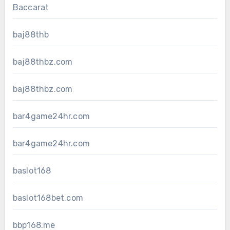
Baccarat
baj88thb
baj88thbz.com
baj88thbz.com
bar4game24hr.com
bar4game24hr.com
baslot168
baslot168bet.com
bbp168.me