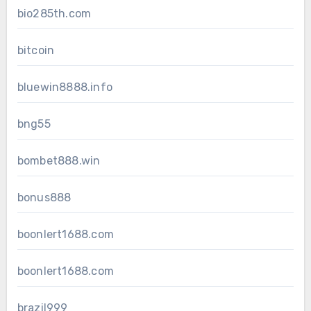
bio285th.com
bitcoin
bluewin8888.info
bng55
bombet888.win
bonus888
boonlert1688.com
boonlert1688.com
brazil999