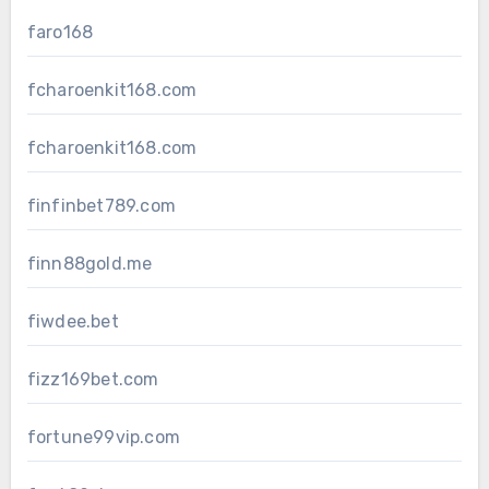
faro168
fcharoenkit168.com
fcharoenkit168.com
finfinbet789.com
finn88gold.me
fiwdee.bet
fizz169bet.com
fortune99vip.com