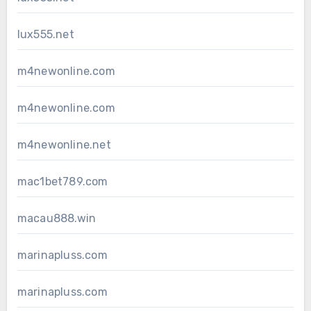
lux555.net
m4newonline.com
m4newonline.com
m4newonline.net
mac1bet789.com
macau888.win
marinapluss.com
marinapluss.com