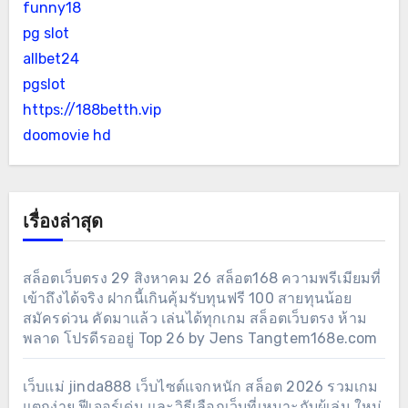
funny18
pg slot
allbet24
pgslot
https://188betth.vip
doomovie hd
เรื่องล่าสุด
สล็อตเว็บตรง 29 สิงหาคม 26 สล็อต168 ความพรีเมียมที่
เข้าถึงได้จริง ฝากนี้เกินคุ้มรับทุนฟรี 100 สายทุนน้อย
สมัครด่วน คัดมาแล้ว เล่นได้ทุกเกม สล็อตเว็บตรง ห้าม
พลาด โปรดีรออยู่ Top 26 by Jens Tangtem168e.com
เว็บแม่ jinda888 เว็บไซต์แจกหนัก สล็อต 2026 รวมเกม
แตกง่าย ฟีเจอร์เด่น และวิธีเลือกเว็บที่เหมาะกับผู้เล่น ใหม่