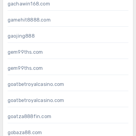
gachawin168.com
gamehit8888.com
gaojing888
gem99ths.com
gem99ths.com
goatbetroyalcasino.com
goatbetroyalcasino.com
goatza888fin.com
gobaza88.com