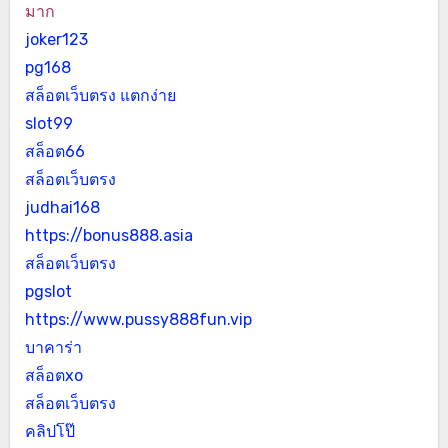
มาก
joker123
pg168
สล็อตเว็บตรง แตกง่าย
slot99
สล็อต66
สล็อตเว็บตรง
judhai168
https://bonus888.asia
สล็อตเว็บตรง
pgslot
https://www.pussy888fun.vip
บาคาร่า
สล็อตxo
สล็อตเว็บตรง
คลิปโป๊