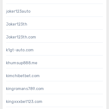
joker123auto
Joker123th
Joker123th.com
k1gt-auto.com
khumsup888.me
kimchibetbet.com
kingromans789.com
kingxxxbet123.com