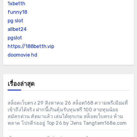
1xbetth
funny18
pg slot
allbet24
pgslot
https://188betth.vip
doomovie hd
เรื่องล่าสุด
สล็อตเว็บตรง 29 สิงหาคม 26 สล็อต168 ความพรีเมียมที่
เข้าถึงได้จริง ฝากนี้เกินคุ้มรับทุนฟรี 100 สายทุนน้อย
สมัครด่วน คัดมาแล้ว เล่นได้ทุกเกม สล็อตเว็บตรง ห้าม
พลาด โปรดีรออยู่ Top 26 by Jens Tangtem168e.com