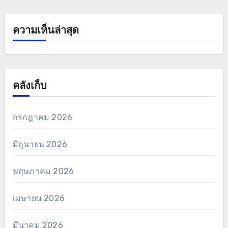
ความเห็นล่าสุด
คลังเก็บ
กรกฎาคม 2026
มิถุนายน 2026
พฤษภาคม 2026
เมษายน 2026
มีนาคม 2026