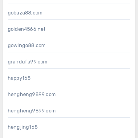
gobaza88.com
golden4566.net
gowingo88.com
grandufa99.com
happy168
hengheng9899.com
hengheng9899.com
hengjing168