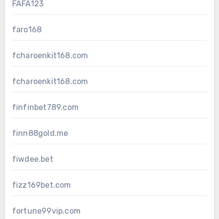
FAFA123
faro168
fcharoenkit168.com
fcharoenkit168.com
finfinbet789.com
finn88gold.me
fiwdee.bet
fizz169bet.com
fortune99vip.com