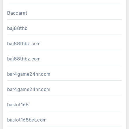
Baccarat
baj88thb
baj88thbz.com
baj88thbz.com
bar4game24hr.com
bar4game24hr.com
baslot168
baslot168bet.com