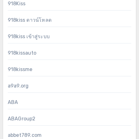
918Kiss
918kiss ดาวน์โหลด
918kiss เข้าสู่ระบบ
918kissauto
918kissme
a9a9.org
ABA
ABAGroup2
abbet789.com