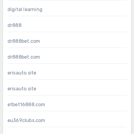
digital learning
dr888
dr888bet.com
dr888bet.com
erisauto.site
erisauto.site
etbet16888.com
eu369clubs.com