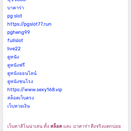
บาคาร่า
pg slot
https://pgslot77.run
pgheng99
fullslot
live22
ดูหนัง
ดูหนังฟรี
ดูหนังออนไลน์
ดูหนังชนโรง
https://www.sexy168.vip
สล็อตเว็บตรง
เว็บหวยเงิน
เว็บคาสิโนน่าเล่น ทั้ง
สล็อต
และ
บาคาร่า
ตึงจริงแตกบ่อย