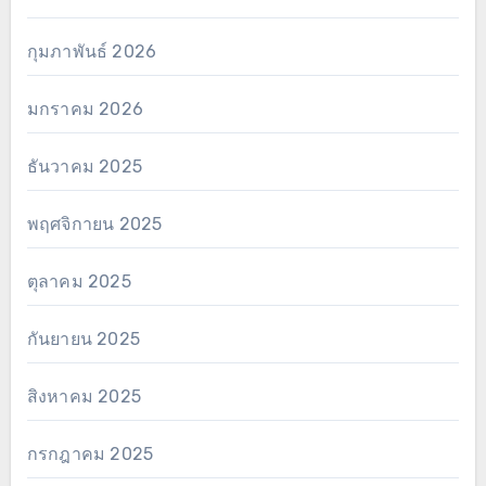
กุมภาพันธ์ 2026
มกราคม 2026
ธันวาคม 2025
พฤศจิกายน 2025
ตุลาคม 2025
กันยายน 2025
สิงหาคม 2025
กรกฎาคม 2025