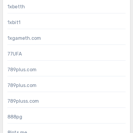
1xbetth
1xbit1
1xgameth.com
77UFA
789plus.com
789plus.com
789pluss.com
888pg
8lots.me