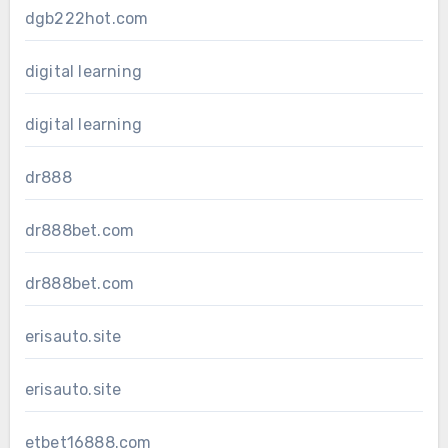
dgb222hot.com
digital learning
digital learning
dr888
dr888bet.com
dr888bet.com
erisauto.site
erisauto.site
etbet16888.com