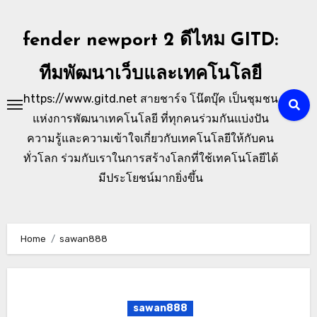
Skip
to
fender newport 2 ดีไหม GITD:
content
ทีมพัฒนาเว็บและเทคโนโลยี
https://www.gitd.net สายชาร์จ โน๊ตบุ๊ค เป็นชุมชน
แห่งการพัฒนาเทคโนโลยี ที่ทุกคนร่วมกันแบ่งปัน
ความรู้และความเข้าใจเกี่ยวกับเทคโนโลยีให้กับคน
ทั่วโลก ร่วมกับเราในการสร้างโลกที่ใช้เทคโนโลยีได้
มีประโยชน์มากยิ่งขึ้น
Home
sawan888
sawan888