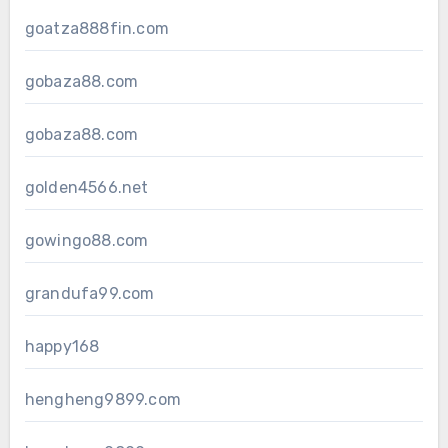
goatza888fin.com
gobaza88.com
gobaza88.com
golden4566.net
gowingo88.com
grandufa99.com
happy168
hengheng9899.com