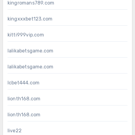
kingromans789.com
kingxxxbet123.com
kitti999vip.com
lalikabetsgame.com
lalikabetsgame.com
lcbet444.com
lionth168.com
lionth168.com
live22