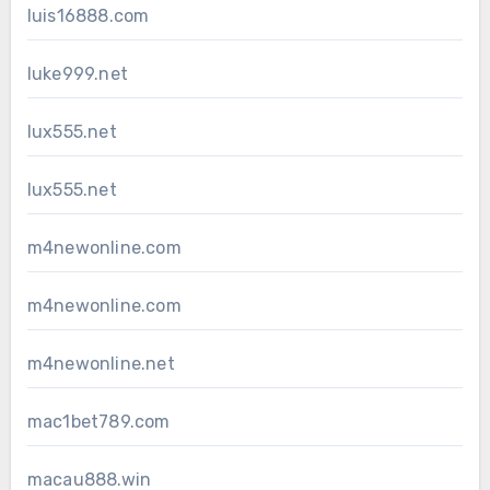
luis16888.com
luke999.net
lux555.net
lux555.net
m4newonline.com
m4newonline.com
m4newonline.net
mac1bet789.com
macau888.win