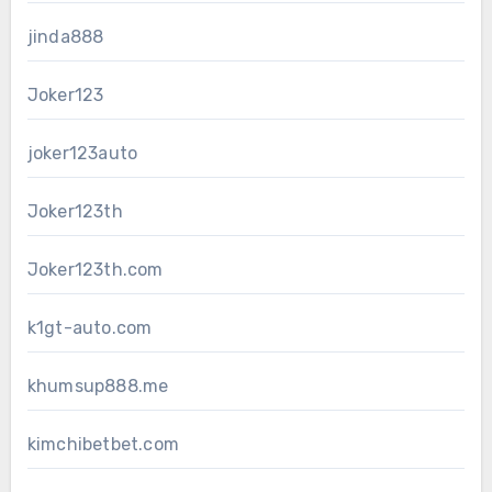
jinda888
Joker123
joker123auto
Joker123th
Joker123th.com
k1gt-auto.com
khumsup888.me
kimchibetbet.com