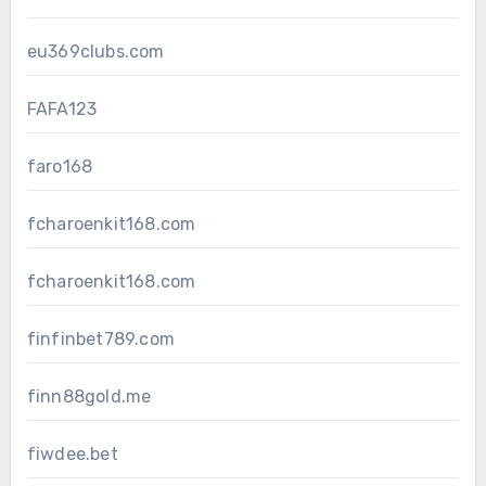
eu369clubs.com
FAFA123
faro168
fcharoenkit168.com
fcharoenkit168.com
finfinbet789.com
finn88gold.me
fiwdee.bet