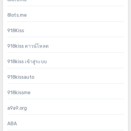
8lots.me
918Kiss
918kiss ดาวน์โหลด
918kiss เข้าสู่ระบบ
918kissauto
918kissme
a9a9.org
ABA