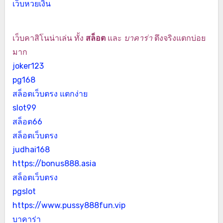
เว็บหวยเงิน
เว็บคาสิโนน่าเล่น ทั้ง
สล็อต
และ
บาคาร่า
ตึงจริงแตกบ่อย
มาก
joker123
pg168
สล็อตเว็บตรง แตกง่าย
slot99
สล็อต66
สล็อตเว็บตรง
judhai168
https://bonus888.asia
สล็อตเว็บตรง
pgslot
https://www.pussy888fun.vip
บาคาร่า