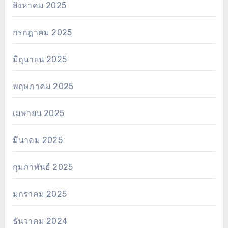
สิงหาคม 2025
กรกฎาคม 2025
มิถุนายน 2025
พฤษภาคม 2025
เมษายน 2025
มีนาคม 2025
กุมภาพันธ์ 2025
มกราคม 2025
ธันวาคม 2024