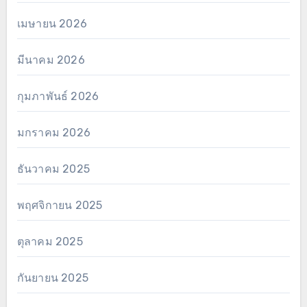
เมษายน 2026
มีนาคม 2026
กุมภาพันธ์ 2026
มกราคม 2026
ธันวาคม 2025
พฤศจิกายน 2025
ตุลาคม 2025
กันยายน 2025