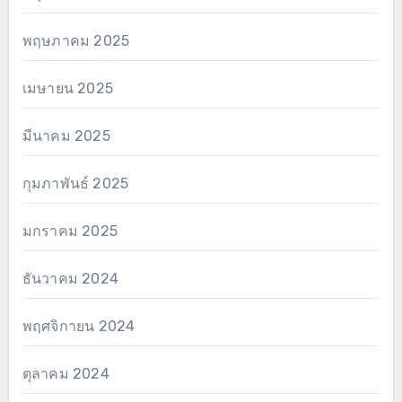
พฤษภาคม 2025
เมษายน 2025
มีนาคม 2025
กุมภาพันธ์ 2025
มกราคม 2025
ธันวาคม 2024
พฤศจิกายน 2024
ตุลาคม 2024