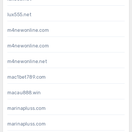
lux555.net
m4newonline.com
m4newonline.com
m4newonline.net
mac1bet789.com
macau888.win
marinapluss.com
marinapluss.com