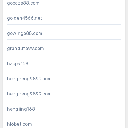
gobaza88.com
golden4566.net
gowingo88.com
grandufa99.com
happy168
hengheng9899.com
hengheng9899.com
hengjing168
hi6bet.com