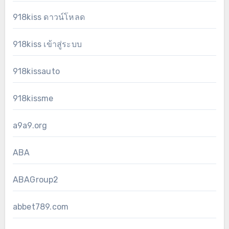
918kiss ดาวน์โหลด
918kiss เข้าสู่ระบบ
918kissauto
918kissme
a9a9.org
ABA
ABAGroup2
abbet789.com