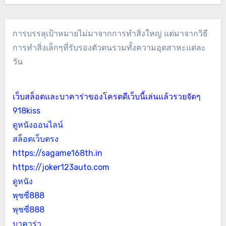
การบรรลุเป้าหมายไม่มาจากการทำสิ่งใหญ่ แต่มาจากวิธี
การทำสิ่งเล็กๆที่รับรองตัวตนรวมทั้งความอุตสาหะแต่ละ
วัน
เว็บสล็อตและบาคาร่าของโครตดีเว็บนี้เล่นแล้วรวยจัดๆ
918kiss
ดูหนังออนไลน์
สล็อตเว็บตรง
https://sagame168th.in
https://joker123auto.com
ดูหนัง
พุซซี่888
พุซซี่888
บาคาร่า