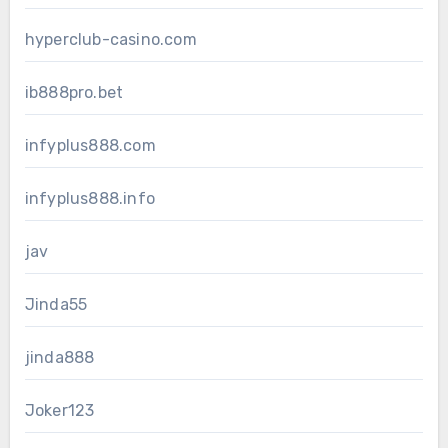
hyperclub-casino.com
ib888pro.bet
infyplus888.com
infyplus888.info
jav
Jinda55
jinda888
Joker123