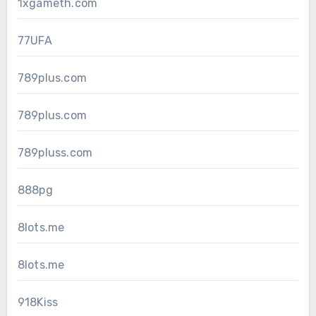
1xgameth.com
77UFA
789plus.com
789plus.com
789pluss.com
888pg
8lots.me
8lots.me
918Kiss