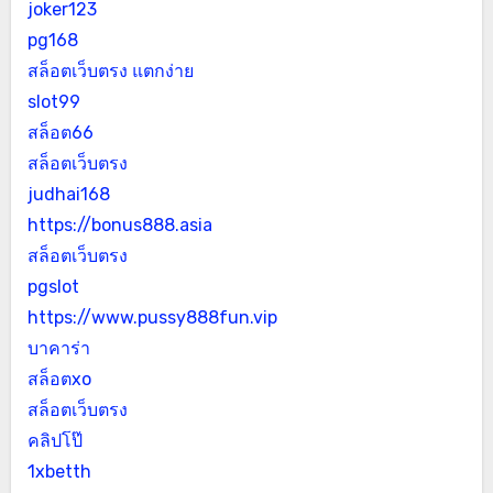
joker123
pg168
สล็อตเว็บตรง แตกง่าย
slot99
สล็อต66
สล็อตเว็บตรง
judhai168
https://bonus888.asia
สล็อตเว็บตรง
pgslot
https://www.pussy888fun.vip
บาคาร่า
สล็อตxo
สล็อตเว็บตรง
คลิปโป๊
1xbetth