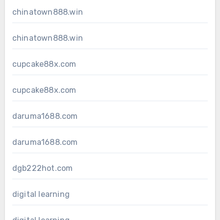
chinatown888.win
chinatown888.win
cupcake88x.com
cupcake88x.com
daruma1688.com
daruma1688.com
dgb222hot.com
digital learning