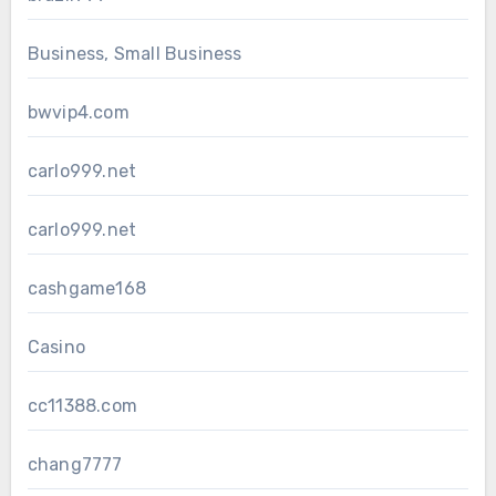
Business, Small Business
bwvip4.com
carlo999.net
carlo999.net
cashgame168
Casino
cc11388.com
chang7777