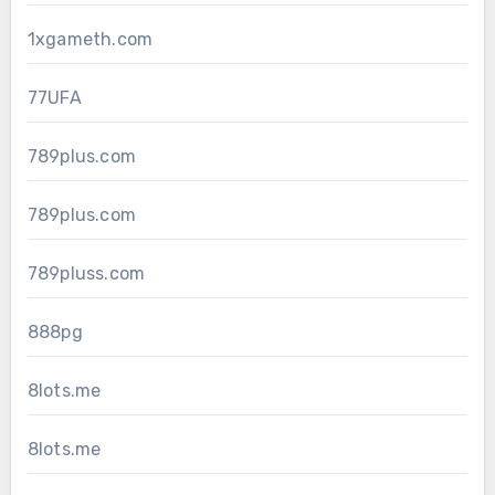
1xgameth.com
77UFA
789plus.com
789plus.com
789pluss.com
888pg
8lots.me
8lots.me