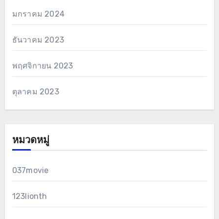
มกราคม 2024
ธันวาคม 2023
พฤศจิกายน 2023
ตุลาคม 2023
หมวดหมู่
037movie
123lionth