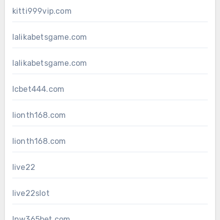
kitti999vip.com
lalikabetsgame.com
lalikabetsgame.com
lcbet444.com
lionth168.com
lionth168.com
live22
live22slot
lnw365bet.com