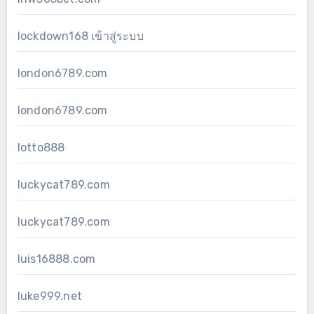
lockdown168 เข้าสู่ระบบ
london6789.com
london6789.com
lotto888
luckycat789.com
luckycat789.com
luis16888.com
luke999.net