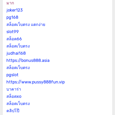
มาก
joker123
pg168
สล็อตเว็บตรง แตกง่าย
slot99
สล็อต66
สล็อตเว็บตรง
judhai168
https://bonus888.asia
สล็อตเว็บตรง
pgslot
https://www.pussy888fun.vip
บาคาร่า
สล็อตxo
สล็อตเว็บตรง
คลิปโป๊