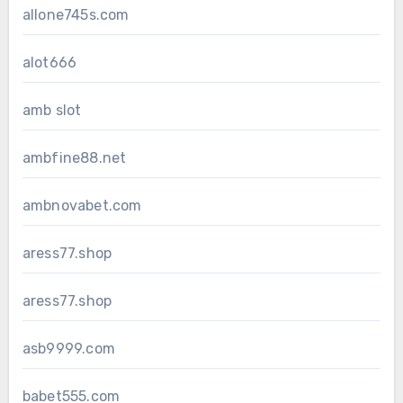
allone745s.com
alot666
amb slot
ambfine88.net
ambnovabet.com
aress77.shop
aress77.shop
asb9999.com
babet555.com