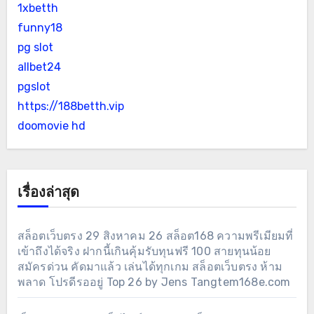
1xbetth
funny18
pg slot
allbet24
pgslot
https://188betth.vip
doomovie hd
เรื่องล่าสุด
สล็อตเว็บตรง 29 สิงหาคม 26 สล็อต168 ความพรีเมียมที่
เข้าถึงได้จริง ฝากนี้เกินคุ้มรับทุนฟรี 100 สายทุนน้อย
สมัครด่วน คัดมาแล้ว เล่นได้ทุกเกม สล็อตเว็บตรง ห้าม
พลาด โปรดีรออยู่ Top 26 by Jens Tangtem168e.com