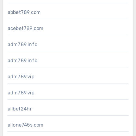
abbet789.com
acebet789.com
adm789.info
adm789.info
adm789.vip
adm789.vip
allbet24hr
allone745s.com