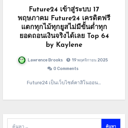
Future24 เข้าสู่ระบบ 17
พฤษภาคม Future24 เครดิตฟรี
แตกทุกไม้ทุกยูสไม่มีขั้นต่ำทุก
ยอดถอนเงินจริงได้เลย Top 64
by Kaylene
Lawrence Brooks
19 พฤศจิกายน 2025
0 Comments
Future24 เป็นเว็บไซต์คาสิโนออน…
ค้นหา