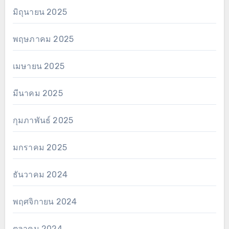
มิถุนายน 2025
พฤษภาคม 2025
เมษายน 2025
มีนาคม 2025
กุมภาพันธ์ 2025
มกราคม 2025
ธันวาคม 2024
พฤศจิกายน 2024
ตุลาคม 2024