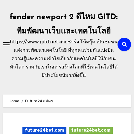
Skip
to
fender newport 2 ดีไหม GITD:
content
ทีมพัฒนาเว็บและเทคโนโลยี
https://www.gitd.net สายชาร์จ โน๊ตบุ๊ค เป็นชุมชน
แห่งการพัฒนาเทคโนโลยี ที่ทุกคนร่วมกันแบ่งปัน
ความรู้และความเข้าใจเกี่ยวกับเทคโนโลยีให้กับคน
ทั่วโลก ร่วมกับเราในการสร้างโลกที่ใช้เทคโนโลยีได้
มีประโยชน์มากยิ่งขึ้น
Home
Future24 สมัคร
future24bet.com
future24bet.com