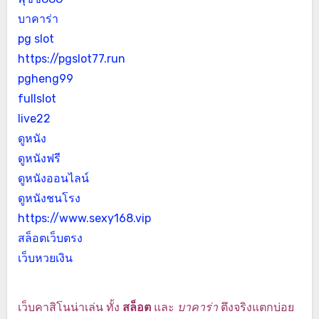
บาคาร่า
pg slot
https://pgslot77.run
pgheng99
fullslot
live22
ดูหนัง
ดูหนังฟรี
ดูหนังออนไลน์
ดูหนังชนโรง
https://www.sexy168.vip
สล็อตเว็บตรง
เว็บหวยเงิน
เว็บคาสิโนน่าเล่น ทั้ง
สล็อต
และ
บาคาร่า
ตึงจริงแตกบ่อย