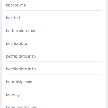
bbp168.me
bestbet
betboxclubs.com
betflixtikto
betflixtikto.info
betflixtikto.info
betm4vip.com
betway
betwin6666.com