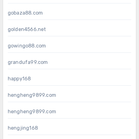
gobaza88.com
golden4566.net
gowingo88.com
grandufa99.com
happy168
hengheng9899.com
hengheng9899.com
hengjing168