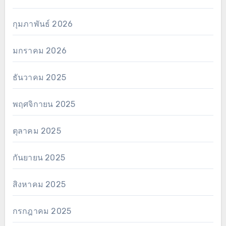
กุมภาพันธ์ 2026
มกราคม 2026
ธันวาคม 2025
พฤศจิกายน 2025
ตุลาคม 2025
กันยายน 2025
สิงหาคม 2025
กรกฎาคม 2025