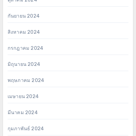
กันยายน 2024
สิงหาคม 2024
กรกฎาคม 2024
มิถุนายน 2024
พฤษภาคม 2024
เมษายน 2024
มีนาคม 2024
กุมภาพันธ์ 2024