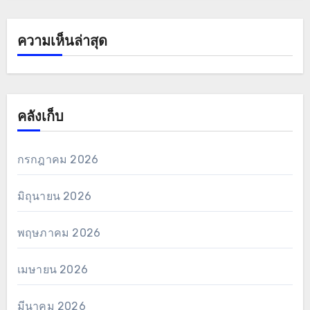
ความเห็นล่าสุด
คลังเก็บ
กรกฎาคม 2026
มิถุนายน 2026
พฤษภาคม 2026
เมษายน 2026
มีนาคม 2026