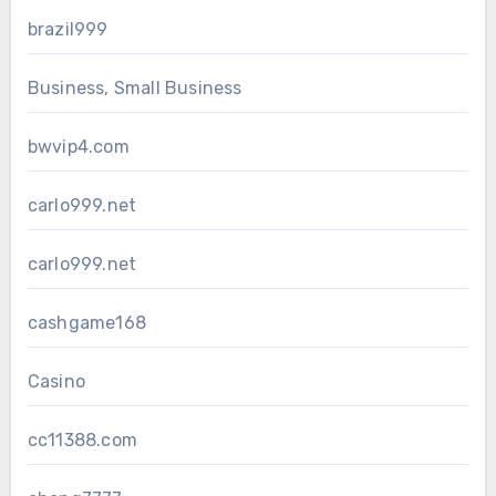
brazil999
Business, Small Business
bwvip4.com
carlo999.net
carlo999.net
cashgame168
Casino
cc11388.com