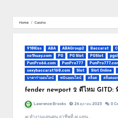
Home
Casino
918Kiss
ABA
ABAGroup2
Baccarat
C
no1huay.com
PG
PG Slot
PGSlot
pgs
PunPro66.com
PunPro777
PunPro777.co
sexybaccarat168.com
Slot
Slot Online
บาคาร่าออนไลน์
พนันออนไลน์
สล็อต
สล็อตออ
fender newport 2 ดีไหม GITD: 
Lawrence Brooks
26 ตุลาคม 2023
0 C
ai ทํางานแทนคน อาชีพที่ ai แทน…