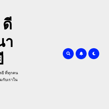
ดี
นา
ี
ี ที่ทุกคน
วมกับเราใน