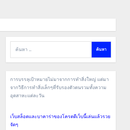
ค้นหา
สำหรับ:
การบรรลุเป้าหมายไม่มาจากการทำสิ่งใหญ่ แต่มา
จากวิธีการทำสิ่งเล็กๆที่รับรองตัวตนรวมทั้งความ
อุตสาหะแต่ละวัน
เว็บสล็อตและบาคาร่าของโครตดีเว็บนี้เล่นแล้วรวย
จัดๆ