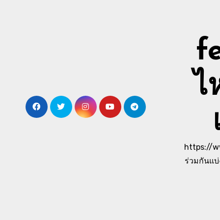
Skip
to
content
f
ไ
https://w
ร่วมกันแบ