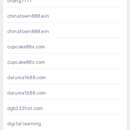
chang7777
chinatown888.win
chinatown888.win
cupcake88x.com
cupcake88x.com
daruma1688.com
daruma1688.com
dgb222hot.com
digital learning