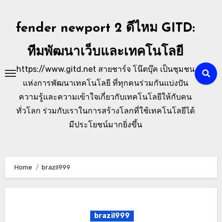
Skip
to
fender newport 2 ดีไหม GITD:
content
ทีมพัฒนาเว็บและเทคโนโลยี
https://www.gitd.net สายชาร์จ โน๊ตบุ๊ค เป็นชุมชน
แห่งการพัฒนาเทคโนโลยี ที่ทุกคนร่วมกันแบ่งปัน
ความรู้และความเข้าใจเกี่ยวกับเทคโนโลยีให้กับคน
ทั่วโลก ร่วมกับเราในการสร้างโลกที่ใช้เทคโนโลยีได้
มีประโยชน์มากยิ่งขึ้น
Home
brazil999
brazil999