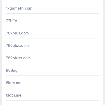
1xgameth.com
77UFA
789plus.com
789plus.com
789pluss.com
888pg
8lots.me
8lots.me