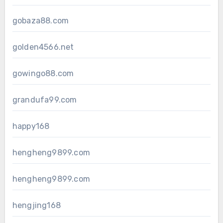
gobaza88.com
golden4566.net
gowingo88.com
grandufa99.com
happy168
hengheng9899.com
hengheng9899.com
hengjing168