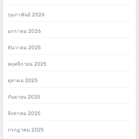
กุมภาพันธ์ 2026
มกราคม 2026
ธันวาคม 2025
พฤศจิกายน 2025
ตุลาคม 2025
กันยายน 2025
สิงหาคม 2025
กรกฎาคม 2025