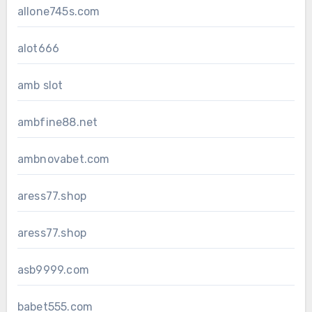
allone745s.com
alot666
amb slot
ambfine88.net
ambnovabet.com
aress77.shop
aress77.shop
asb9999.com
babet555.com