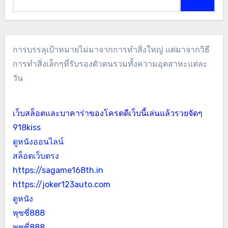
สำหรับ:
การบรรลุเป้าหมายไม่มาจากการทำสิ่งใหญ่ แต่มาจากวิธี
การทำสิ่งเล็กๆที่รับรองตัวตนรวมทั้งความอุตสาหะแต่ละ
วัน
เว็บสล็อตและบาคาร่าของโครตดีเว็บนี้เล่นแล้วรวยจัดๆ
918kiss
ดูหนังออนไลน์
สล็อตเว็บตรง
https://sagame168th.in
https://joker123auto.com
ดูหนัง
พุซซี่888
พุซซี่888