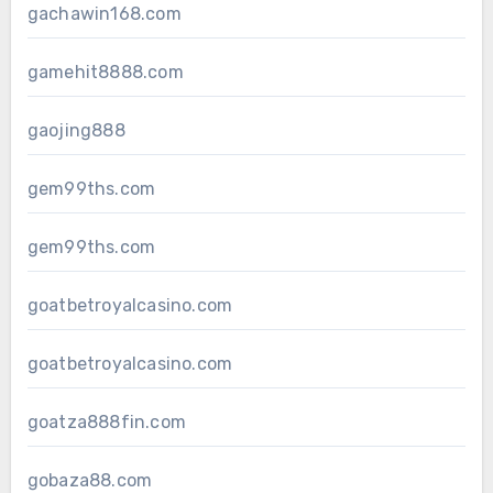
gachawin168.com
gamehit8888.com
gaojing888
gem99ths.com
gem99ths.com
goatbetroyalcasino.com
goatbetroyalcasino.com
goatza888fin.com
gobaza88.com