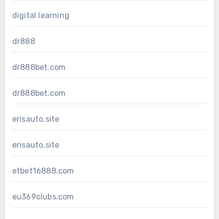
digital learning
dr888
dr888bet.com
dr888bet.com
erisauto.site
erisauto.site
etbet16888.com
eu369clubs.com