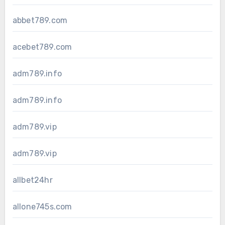
abbet789.com
acebet789.com
adm789.info
adm789.info
adm789.vip
adm789.vip
allbet24hr
allone745s.com