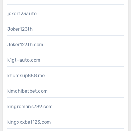
joker123auto
Joker123th
Joker123th.com
k1gt-auto.com
khumsup888.me
kimchibetbet.com
kingromans789.com
kingxxxbet123.com