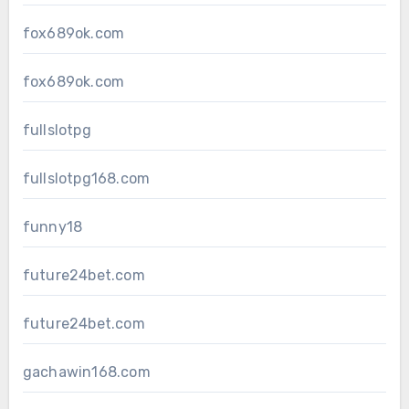
fox689ok.com
fox689ok.com
fullslotpg
fullslotpg168.com
funny18
future24bet.com
future24bet.com
gachawin168.com