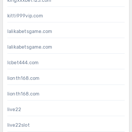
kingxxxbet123.com
kitti999vip.com
lalikabetsgame.com
lalikabetsgame.com
lcbet444.com
lionth168.com
lionth168.com
live22
live22slot