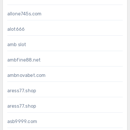
allone745s.com
alot666
amb slot
ambfine88.net
ambnovabet.com
aress77.shop
aress77.shop
asb9999.com