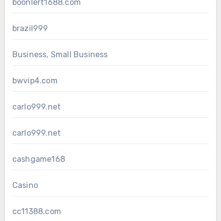
boonlert1688.com
brazil999
Business, Small Business
bwvip4.com
carlo999.net
carlo999.net
cashgame168
Casino
cc11388.com