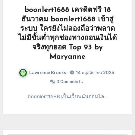
boonlert1688 เครดิตฟรี 18
ธันวาคม boonlert1688 เข้าสู่
ระบบ ใครยังไม่ลองถือว่าพลาด
ไม่มีขั้นต่ำทุกช่องทางถอนเงินได้
จริงทุกยอด Top 93 by
Maryanne
Lawrence Brooks
14 พฤศจิกายน 2025
0 Comments
boonlert1688 เป็นเว็บพนันออนไล…