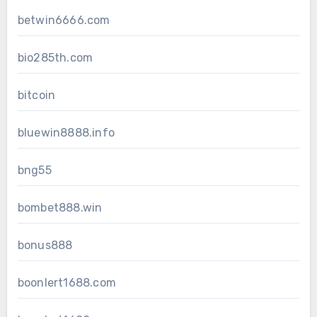
betwin6666.com
bio285th.com
bitcoin
bluewin8888.info
bng55
bombet888.win
bonus888
boonlert1688.com