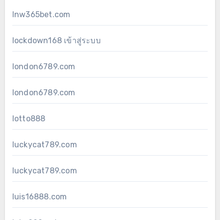
lnw365bet.com
lockdown168 เข้าสู่ระบบ
london6789.com
london6789.com
lotto888
luckycat789.com
luckycat789.com
luis16888.com