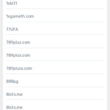
1xbit1
1xgameth.com
77UFA
789plus.com
789plus.com
789pluss.com
888pg
8lots.me
8lots.me