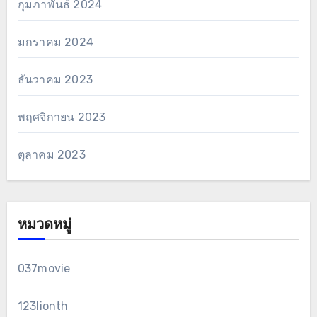
กุมภาพันธ์ 2024
มกราคม 2024
ธันวาคม 2023
พฤศจิกายน 2023
ตุลาคม 2023
หมวดหมู่
037movie
123lionth