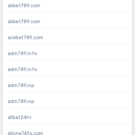
abbet789.com
abbet789.com
acebet789.com
adm789.info
adm789.info
adm789.vip
adm789.vip
allbet24hr
allone745s.com