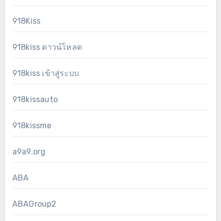
918Kiss
918kiss ดาวน์โหลด
918kiss เข้าสู่ระบบ
918kissauto
918kissme
a9a9.org
ABA
ABAGroup2