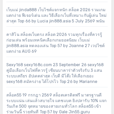
เว็บแม่ jinda888 เว็บไซต์แจกหนัก สล็อต 2026 รวมเกม
แตกง่าย ฟีเจอร์เด่น และวิธีเลือกเว็บที่เหมาะกับผู้เล่น ใหม่
ล่าสุด Top 66 by Lucia jin888.asia 5 July 2569 พนัน
คาสิโน สล็อตเว็บตรง สล็อต 2026 รวมทุกเรื่องที่ควรรู้
ก่อนเล่น พร้อมเทคนิคเลือกเกมยอดนิยม เว็บแม่
jin888.asia ทดลองเล่น Top 57 by Joanne 27 เวปไซต์
แตกง่าย AUG 69
Sexy168 sexy168c.com 23 September 26 sexy168
คู่มือเลือกเว็บไพ่ที่ควรรู้ เซียนบาคาร่าตัวจริงรับ 3 แสน
ระบบเสถียร อัปเดตล่าสุด เว็บดี มีโต๊ะให้เลือกเยอะ
sexy168 สมัครง่าย ได้โปรไว Top 26 by Marianne
สล็อต55 19 กรกฎา 2569 สล็อตเครดิตฟรี มาตรฐานดี
ระบบแน่น เล่นแล้วสบายใจ แคชแบค ยิงปลารับ 10% แจก
วันเกิด 500 จุดหมายของสายเกมทั่วโลก สล็อต55 เข้า
ร่วมวันนี้ รวยทันที Top 57 by Gale Jin55.guru