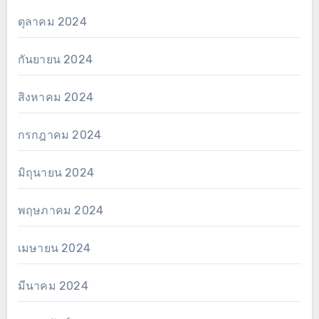
ตุลาคม 2024
กันยายน 2024
สิงหาคม 2024
กรกฎาคม 2024
มิถุนายน 2024
พฤษภาคม 2024
เมษายน 2024
มีนาคม 2024