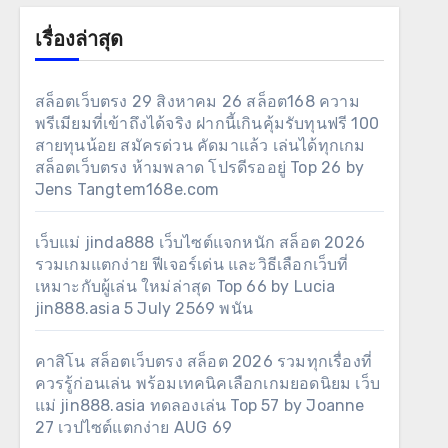
เรื่องล่าสุด
สล็อตเว็บตรง 29 สิงหาคม 26 สล็อต168 ความ
พรีเมียมที่เข้าถึงได้จริง ฝากนี้เกินคุ้มรับทุนฟรี 100
สายทุนน้อย สมัครด่วน คัดมาแล้ว เล่นได้ทุกเกม
สล็อตเว็บตรง ห้ามพลาด โปรดีรออยู่ Top 26 by
Jens Tangtem168e.com
เว็บแม่ jinda888 เว็บไซต์แจกหนัก สล็อต 2026
รวมเกมแตกง่าย ฟีเจอร์เด่น และวิธีเลือกเว็บที่
เหมาะกับผู้เล่น ใหม่ล่าสุด Top 66 by Lucia
jin888.asia 5 July 2569 พนัน
คาสิโน สล็อตเว็บตรง สล็อต 2026 รวมทุกเรื่องที่
ควรรู้ก่อนเล่น พร้อมเทคนิคเลือกเกมยอดนิยม เว็บ
แม่ jin888.asia ทดลองเล่น Top 57 by Joanne
27 เวปไซต์แตกง่าย AUG 69