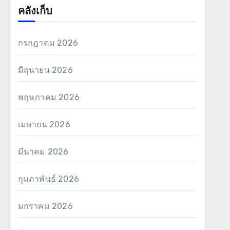
คลังเก็บ
กรกฎาคม 2026
มิถุนายน 2026
พฤษภาคม 2026
เมษายน 2026
มีนาคม 2026
กุมภาพันธ์ 2026
มกราคม 2026