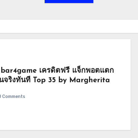
bar4game เครดิตฟรี แจ็กพอตแตก
ินจริงทันที Top 35 by Margherita
0 Comments