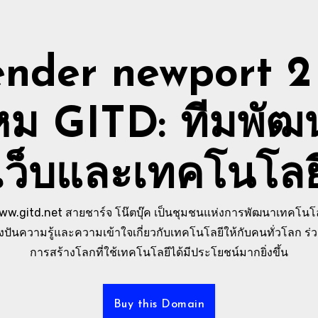
ender newport 2 
หม GITD: ทีมพัฒ
เว็บและเทคโนโลย
ww.gitd.net สายชาร์จ โน๊ตบุ๊ค เป็นชุมชนแห่งการพัฒนาเทคโนโลย
่งปันความรู้และความเข้าใจเกี่ยวกับเทคโนโลยีให้กับคนทั่วโลก ร่
การสร้างโลกที่ใช้เทคโนโลยีได้มีประโยชน์มากยิ่งขึ้น
Buy this Domain