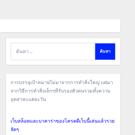
ค้นหา
สำหรับ:
การบรรลุเป้าหมายไม่มาจากการทำสิ่งใหญ่ แต่มา
จากวิธีการทำสิ่งเล็กๆที่รับรองตัวตนรวมทั้งความ
อุตสาหะแต่ละวัน
เว็บสล็อตและบาคาร่าของโครตดีเว็บนี้เล่นแล้วรวย
จัดๆ