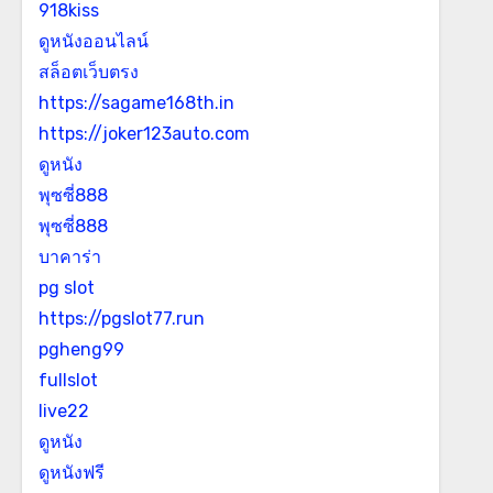
918kiss
ดูหนังออนไลน์
สล็อตเว็บตรง
https://sagame168th.in
https://joker123auto.com
ดูหนัง
พุซซี่888
พุซซี่888
บาคาร่า
pg slot
https://pgslot77.run
pgheng99
fullslot
live22
ดูหนัง
ดูหนังฟรี