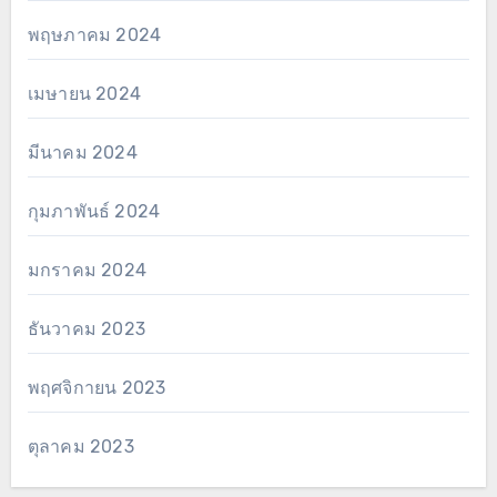
พฤษภาคม 2024
เมษายน 2024
มีนาคม 2024
กุมภาพันธ์ 2024
มกราคม 2024
ธันวาคม 2023
พฤศจิกายน 2023
ตุลาคม 2023