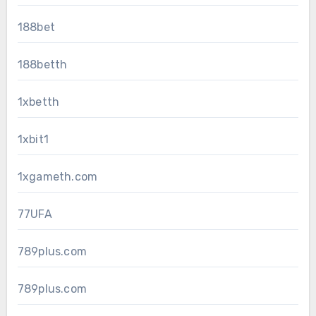
188bet
188betth
1xbetth
1xbit1
1xgameth.com
77UFA
789plus.com
789plus.com