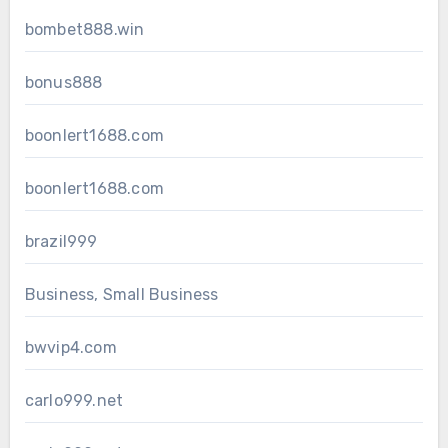
bombet888.win
bonus888
boonlert1688.com
boonlert1688.com
brazil999
Business, Small Business
bwvip4.com
carlo999.net