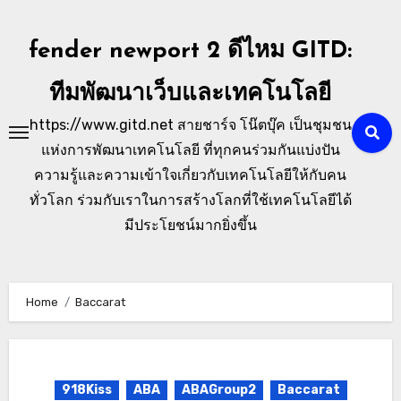
Skip
to
fender newport 2 ดีไหม GITD:
content
ทีมพัฒนาเว็บและเทคโนโลยี
https://www.gitd.net สายชาร์จ โน๊ตบุ๊ค เป็นชุมชน
แห่งการพัฒนาเทคโนโลยี ที่ทุกคนร่วมกันแบ่งปัน
ความรู้และความเข้าใจเกี่ยวกับเทคโนโลยีให้กับคน
ทั่วโลก ร่วมกับเราในการสร้างโลกที่ใช้เทคโนโลยีได้
มีประโยชน์มากยิ่งขึ้น
Home
Baccarat
918Kiss
ABA
ABAGroup2
Baccarat