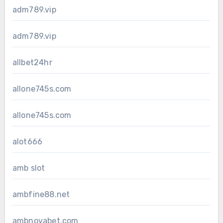
adm789.vip
adm789.vip
allbet24hr
allone745s.com
allone745s.com
alot666
amb slot
ambfine88.net
ambnovabet.com