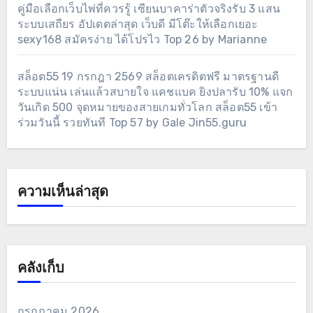
คู่มือเลือกเว็บไพ่ที่ควรรู้ เซียนบาคาร่าตัวจริงรับ 3 แสน
ระบบเสถียร อัปเดตล่าสุด เว็บดี มีโต๊ะให้เลือกเยอะ
sexy168 สมัครง่าย ได้โปรไว Top 26 by Marianne
สล็อต55 19 กรกฎา 2569 สล็อตเครดิตฟรี มาตรฐานดี
ระบบแน่น เล่นแล้วสบายใจ แคชแบค ยิงปลารับ 10% แจก
วันเกิด 500 จุดหมายของสายเกมทั่วโลก สล็อต55 เข้า
ร่วมวันนี้ รวยทันที Top 57 by Gale Jin55.guru
ความเห็นล่าสุด
คลังเก็บ
กรกฎาคม 2026