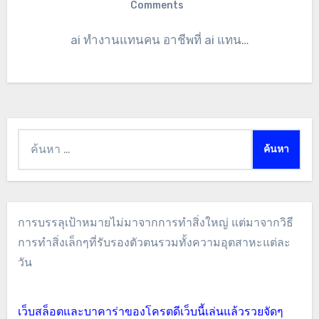
Comments
ai ทํางานแทนคน อาชีพที่ ai แทน…
ค้นหา
สำหรับ:
การบรรลุเป้าหมายไม่มาจากการทำสิ่งใหญ่ แต่มาจากวิธี
การทำสิ่งเล็กๆที่รับรองตัวตนรวมทั้งความอุตสาหะแต่ละ
วัน
เว็บสล็อตและบาคาร่าของโครตดีเว็บนี้เล่นแล้วรวยจัดๆ