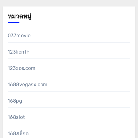
หมวดหมู่
037movie
123lionth
123xos.com
1688vegasx.com
168pg
168slot
168สล็อต