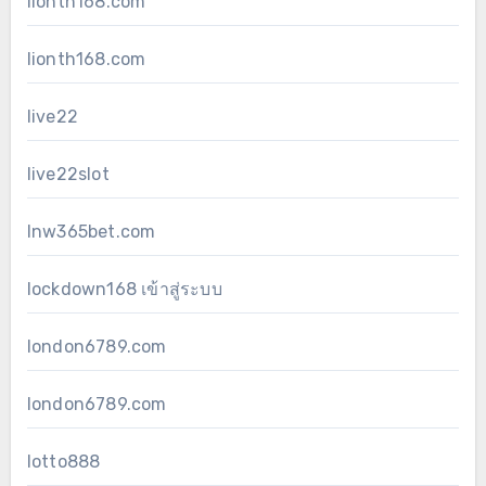
lionth168.com
lionth168.com
live22
live22slot
lnw365bet.com
lockdown168 เข้าสู่ระบบ
london6789.com
london6789.com
lotto888