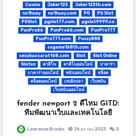
Casino
Joker123
Joker123th.com
no1huay
no1huay.com
PG
PG Slot
PGSlot
pgslot77.com
pgslot9999.co
PunPro66
PunPro66.com
PunPro777
PunPro777.com
Pussy888
sagame168th.com
sexybaccarat168.com
Slot
Slot Online
Slotxo
คาสิโน
คาสิโนออนไลน์
บาคาร่า
บาคาร่าออนไลน์
พนันออนไลน์
สล็อต
สล็อตออนไลน์
เกมยิงปลา
เว็บพนัน
เว็บพนันออนไลน์
fender newport 2 ดีไหม GITD:
ทีมพัฒนาเว็บและเทคโนโลยี
Lawrence Brooks
26 ตุลาคม 2023
0