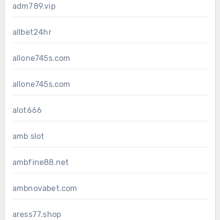
adm789.vip
allbet24hr
allone745s.com
allone745s.com
alot666
amb slot
ambfine88.net
ambnovabet.com
aress77.shop