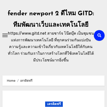
Skip
to
fender newport 2 ดีไหม GITD:
content
ทีมพัฒนาเว็บและเทคโนโลยี
https://www.gitd.net สายชาร์จ โน๊ตบุ๊ค เป็นชุมชน
แห่งการพัฒนาเทคโนโลยี ที่ทุกคนร่วมกันแบ่งปัน
ความรู้และความเข้าใจเกี่ยวกับเทคโนโลยีให้กับคน
ทั่วโลก ร่วมกับเราในการสร้างโลกที่ใช้เทคโนโลยีได้
มีประโยชน์มากยิ่งขึ้น
Home
เครดิตฟรี
เครดิตฟรี