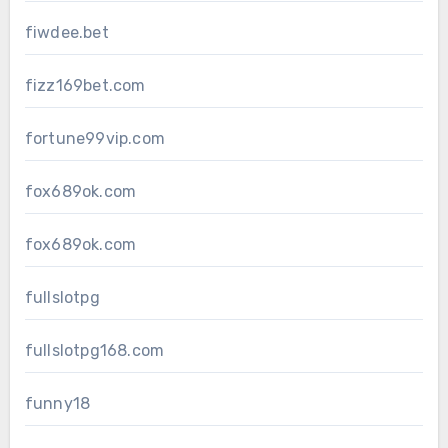
fiwdee.bet
fizz169bet.com
fortune99vip.com
fox689ok.com
fox689ok.com
fullslotpg
fullslotpg168.com
funny18