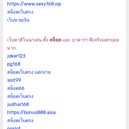
https://www.sexy168.vip
สล็อตเว็บตรง
เว็บหวยเงิน
เว็บคาสิโนน่าเล่น ทั้ง
สล็อต
และ
บาคาร่า
ตึงจริงแตกบ่อย
มาก
joker123
pg168
สล็อตเว็บตรง แตกง่าย
slot99
สล็อต66
สล็อตเว็บตรง
judhai168
https://bonus888.asia
สล็อตเว็บตรง
pgslot