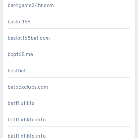
bar4game24hr.com
baslot168
baslot168bet.com
bbp168.me
bestbet
betboxclubs.com
betflixtikto
betflixtikto.info
betflixtikto.info