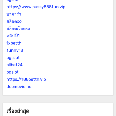
https://www.pussy888fun.vip
บาคาร่า
สล็อตxo
สล็อตเว็บตรง
คลิปโป๊
1xbetth
funny18
pg slot
allbet24
pgslot
https://188betth.vip
doomovie hd
เรื่องล่าสุด