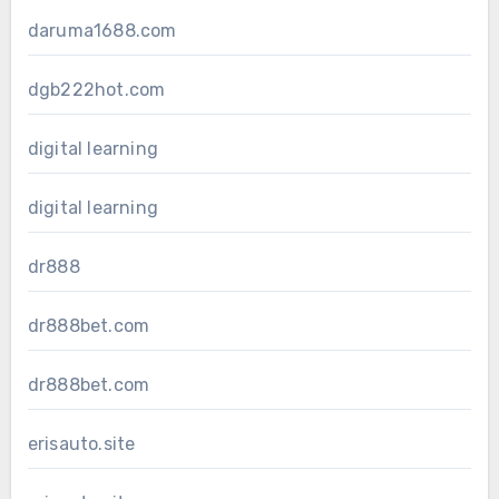
daruma1688.com
dgb222hot.com
digital learning
digital learning
dr888
dr888bet.com
dr888bet.com
erisauto.site