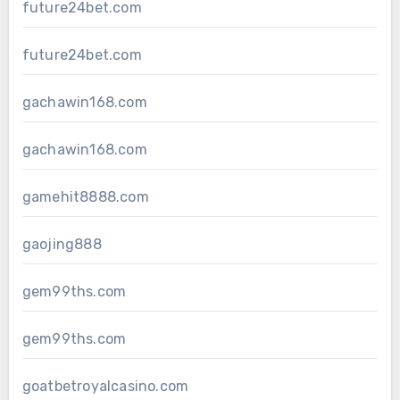
future24bet.com
future24bet.com
gachawin168.com
gachawin168.com
gamehit8888.com
gaojing888
gem99ths.com
gem99ths.com
goatbetroyalcasino.com