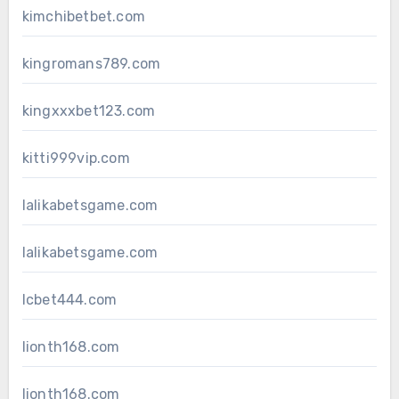
kimchibetbet.com
kingromans789.com
kingxxxbet123.com
kitti999vip.com
lalikabetsgame.com
lalikabetsgame.com
lcbet444.com
lionth168.com
lionth168.com