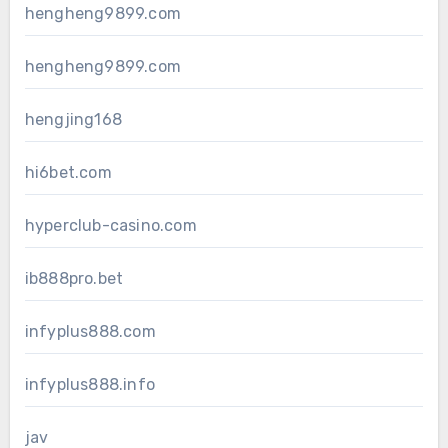
hengheng9899.com
hengheng9899.com
hengjing168
hi6bet.com
hyperclub-casino.com
ib888pro.bet
infyplus888.com
infyplus888.info
jav