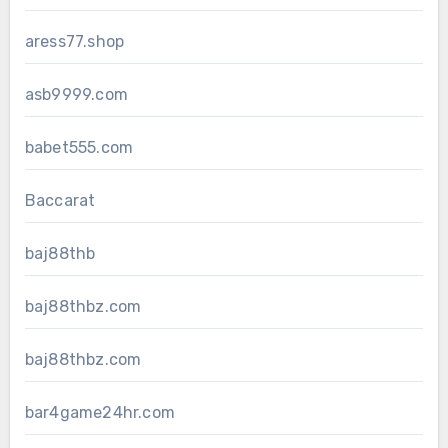
aress77.shop
asb9999.com
babet555.com
Baccarat
baj88thb
baj88thbz.com
baj88thbz.com
bar4game24hr.com