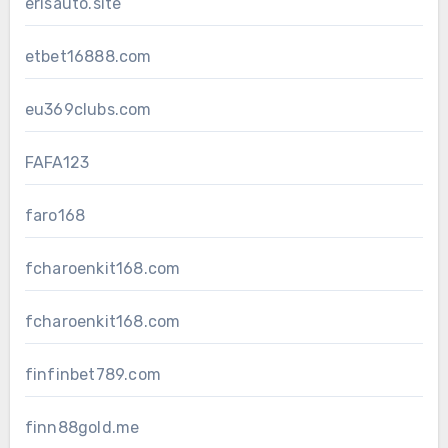
erisauto.site
etbet16888.com
eu369clubs.com
FAFA123
faro168
fcharoenkit168.com
fcharoenkit168.com
finfinbet789.com
finn88gold.me