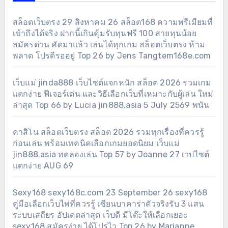
สล็อตเว็บตรง 29 สิงหาคม 26 สล็อต168 ความพรีเมียมที่
เข้าถึงได้จริง ฝากนี้เกินคุ้มรับทุนฟรี 100 สายทุนน้อย
สมัครด่วน คัดมาแล้ว เล่นได้ทุกเกม สล็อตเว็บตรง ห้าม
พลาด โปรดีรออยู่ Top 26 by Jens Tangtem168e.com
เว็บแม่ jinda888 เว็บไซต์แจกหนัก สล็อต 2026 รวมเกม
แตกง่าย ฟีเจอร์เด่น และวิธีเลือกเว็บที่เหมาะกับผู้เล่น ใหม่
ล่าสุด Top 66 by Lucia jin888.asia 5 July 2569 พนัน
คาสิโน สล็อตเว็บตรง สล็อต 2026 รวมทุกเรื่องที่ควรรู้
ก่อนเล่น พร้อมเทคนิคเลือกเกมยอดนิยม เว็บแม่
jin888.asia ทดลองเล่น Top 57 by Joanne 27 เวปไซต์
แตกง่าย AUG 69
Sexy168 sexy168c.com 23 September 26 sexy168
คู่มือเลือกเว็บไพ่ที่ควรรู้ เซียนบาคาร่าตัวจริงรับ 3 แสน
ระบบเสถียร อัปเดตล่าสุด เว็บดี มีโต๊ะให้เลือกเยอะ
sexy168 สมัครง่าย ได้โปรไว Top 26 by Marianne