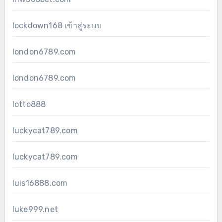
lockdown168 เข้าสู่ระบบ
london6789.com
london6789.com
lotto888
luckycat789.com
luckycat789.com
luis16888.com
luke999.net