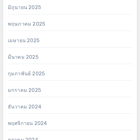
มิถุนายน 2025
พฤษภาคม 2025
เมษายน 2025
มีนาคม 2025
กุมภาพันธ์ 2025
มกราคม 2025
ธันวาคม 2024
พฤศจิกายน 2024
ตุลาคม 2024