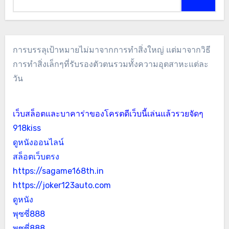
สำหรับ:
การบรรลุเป้าหมายไม่มาจากการทำสิ่งใหญ่ แต่มาจากวิธี
การทำสิ่งเล็กๆที่รับรองตัวตนรวมทั้งความอุตสาหะแต่ละ
วัน
เว็บสล็อตและบาคาร่าของโครตดีเว็บนี้เล่นแล้วรวยจัดๆ
918kiss
ดูหนังออนไลน์
สล็อตเว็บตรง
https://sagame168th.in
https://joker123auto.com
ดูหนัง
พุซซี่888
พุซซี่888