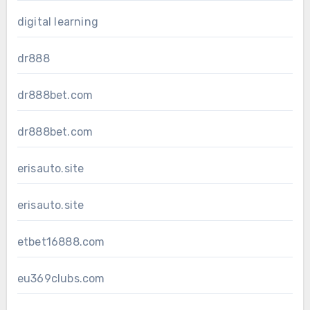
digital learning
dr888
dr888bet.com
dr888bet.com
erisauto.site
erisauto.site
etbet16888.com
eu369clubs.com