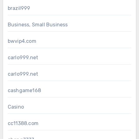
brazil999
Business, Small Business
bwvip4.com
carlo999.net
carlo999.net
cashgame168
Casino
cc11388.com