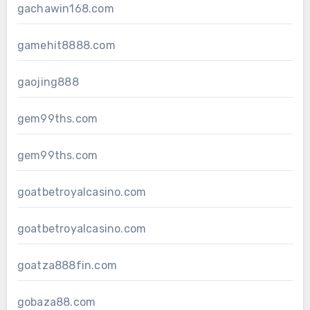
gachawin168.com
gamehit8888.com
gaojing888
gem99ths.com
gem99ths.com
goatbetroyalcasino.com
goatbetroyalcasino.com
goatza888fin.com
gobaza88.com