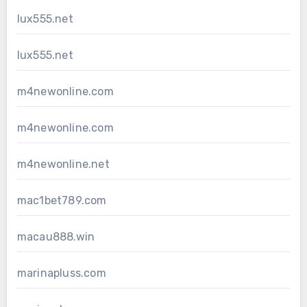
lux555.net
lux555.net
m4newonline.com
m4newonline.com
m4newonline.net
mac1bet789.com
macau888.win
marinapluss.com