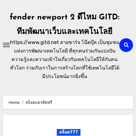
Skip
to
fender newport 2 ดีไหม GITD:
content
ทีมพัฒนาเว็บและเทคโนโลยี
https://www.gitd.net สายชาร์จ โน๊ตบุ๊ค เป็นชุมชน
แห่งการพัฒนาเทคโนโลยี ที่ทุกคนร่วมกันแบ่งปัน
ความรู้และความเข้าใจเกี่ยวกับเทคโนโลยีให้กับคน
ทั่วโลก ร่วมกับเราในการสร้างโลกที่ใช้เทคโนโลยีได้
มีประโยชน์มากยิ่งขึ้น
Home
สล็อตเเครดิตฟรี
สล็อต777