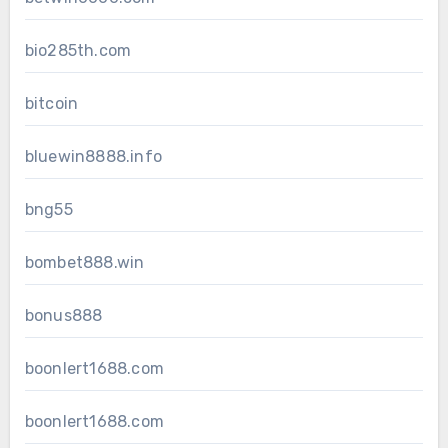
bio285th.com
bitcoin
bluewin8888.info
bng55
bombet888.win
bonus888
boonlert1688.com
boonlert1688.com