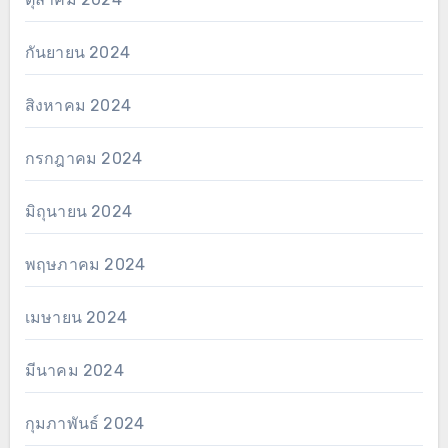
กันยายน 2024
สิงหาคม 2024
กรกฎาคม 2024
มิถุนายน 2024
พฤษภาคม 2024
เมษายน 2024
มีนาคม 2024
กุมภาพันธ์ 2024