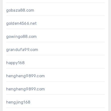
gobaza88.com
golden4566.net
gowingo88.com
grandufa99.com
happy168
hengheng9899.com
hengheng9899.com
hengjing168