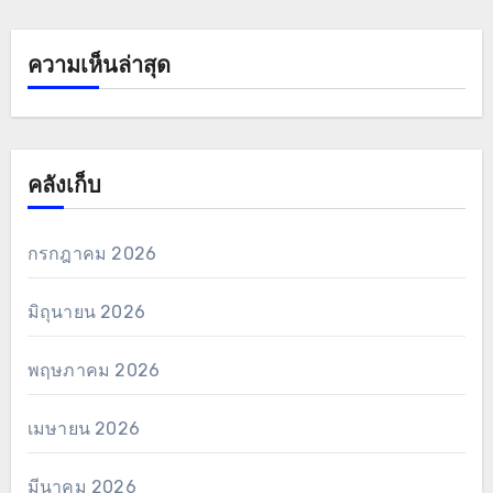
ความเห็นล่าสุด
คลังเก็บ
กรกฎาคม 2026
มิถุนายน 2026
พฤษภาคม 2026
เมษายน 2026
มีนาคม 2026