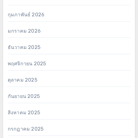
กุมภาพันธ์ 2026
มกราคม 2026
ธันวาคม 2025
พฤศจิกายน 2025
ตุลาคม 2025
กันยายน 2025
สิงหาคม 2025
กรกฎาคม 2025