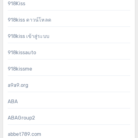
918Kiss
918kiss ดาวน์โหลด
918kiss เข้าสู่ระบบ
918kissauto
918kissme
a9a9.org
ABA
ABAGroup2
abbet789.com