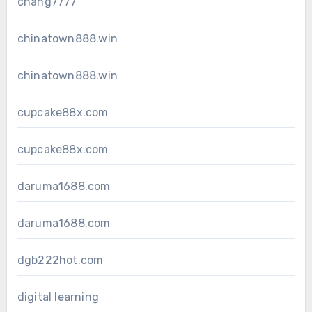
chang7777
chinatown888.win
chinatown888.win
cupcake88x.com
cupcake88x.com
daruma1688.com
daruma1688.com
dgb222hot.com
digital learning