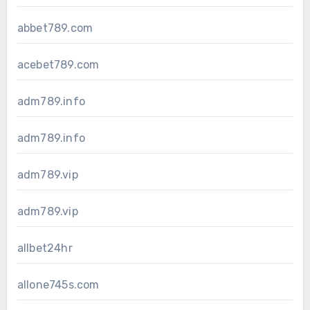
abbet789.com
acebet789.com
adm789.info
adm789.info
adm789.vip
adm789.vip
allbet24hr
allone745s.com