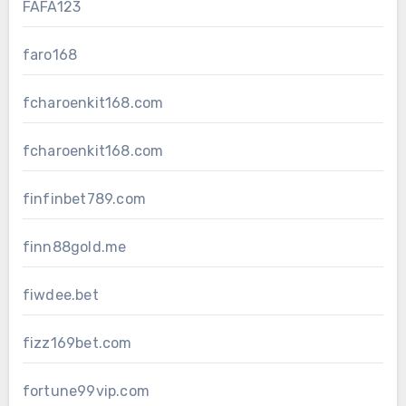
FAFA123
faro168
fcharoenkit168.com
fcharoenkit168.com
finfinbet789.com
finn88gold.me
fiwdee.bet
fizz169bet.com
fortune99vip.com