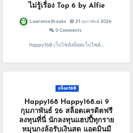
ไม่รู้เรื่อง Top 6 by Alfie
Lawrence Brooks
21 กุมภาพันธ์ 2026
0 Comments
Happy168 เว็บไซต์สล็อตเว็บไซต์…
สล็อต168
Happy168 Happy168.ai 9
กุมภาพันธ์ 26 สล็อตเครดิตฟรี
ลงทุนที่นี่ นักลงทุนแฮปปี้ทุกราย
หมุนกงล้อรับเงินสด แอดมินมื