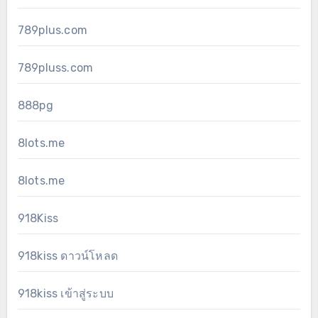
789plus.com
789pluss.com
888pg
8lots.me
8lots.me
918Kiss
918kiss ดาวน์โหลด
918kiss เข้าสู่ระบบ