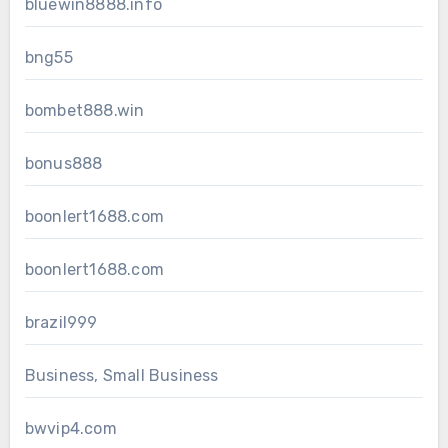
bluewin8888.info
bng55
bombet888.win
bonus888
boonlert1688.com
boonlert1688.com
brazil999
Business, Small Business
bwvip4.com