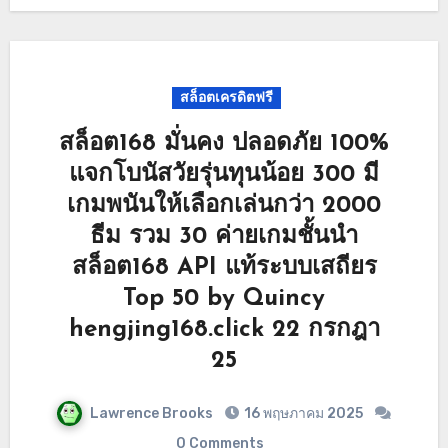
สล็อตเครดิตฟรี
สล็อต168 มั่นคง ปลอดภัย 100%
แจกโบนัสวัยรุ่นทุนน้อย 300 มี
เกมพนันให้เลือกเล่นกว่า 2000
ธีม รวม 30 ค่ายเกมชั้นนำ
สล็อต168 API แท้ระบบเสถียร
Top 50 by Quincy
hengjing168.click 22 กรกฎา
25
Lawrence Brooks
16 พฤษภาคม 2025
0 Comments