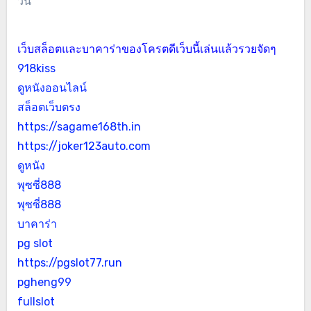
วัน
เว็บสล็อตและบาคาร่าของโครตดีเว็บนี้เล่นแล้วรวยจัดๆ
918kiss
ดูหนังออนไลน์
สล็อตเว็บตรง
https://sagame168th.in
https://joker123auto.com
ดูหนัง
พุซซี่888
พุซซี่888
บาคาร่า
pg slot
https://pgslot77.run
pgheng99
fullslot