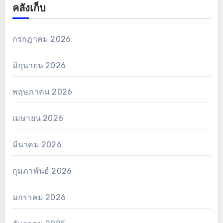
คลังเก็บ
กรกฎาคม 2026
มิถุนายน 2026
พฤษภาคม 2026
เมษายน 2026
มีนาคม 2026
กุมภาพันธ์ 2026
มกราคม 2026