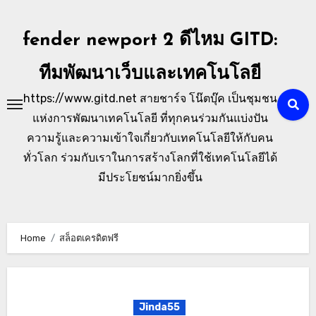
Skip
to
fender newport 2 ดีไหม GITD:
content
ทีมพัฒนาเว็บและเทคโนโลยี
https://www.gitd.net สายชาร์จ โน๊ตบุ๊ค เป็นชุมชน
แห่งการพัฒนาเทคโนโลยี ที่ทุกคนร่วมกันแบ่งปัน
ความรู้และความเข้าใจเกี่ยวกับเทคโนโลยีให้กับคน
ทั่วโลก ร่วมกับเราในการสร้างโลกที่ใช้เทคโนโลยีได้
มีประโยชน์มากยิ่งขึ้น
Home
สล็อตเครดิตฟรี
Jinda55