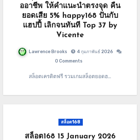
ออาชีพ ให้คำแนะนำตรงจุด คืน
ยอดเสีย 5% happy168 ปั่นกับ
แฮปปี้ เลิกจนทันที Top 37 by
Vicente
Lawrence Brooks
4 กุมภาพันธ์ 2026
0 Comments
สล็อตเครดิตฟรี รวมเกมสล็อตยอดฮ…
สล็อต168
สล็อต168 15 January 2026