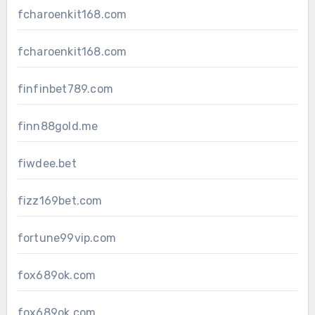
fcharoenkit168.com
fcharoenkit168.com
finfinbet789.com
finn88gold.me
fiwdee.bet
fizz169bet.com
fortune99vip.com
fox689ok.com
fox689ok.com