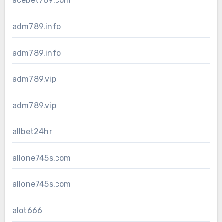
acebet789.com
adm789.info
adm789.info
adm789.vip
adm789.vip
allbet24hr
allone745s.com
allone745s.com
alot666