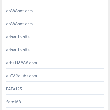
dr888bet.com
dr888bet.com
erisauto.site
erisauto.site
etbet16888.com
eu369clubs.com
FAFA123
faro168