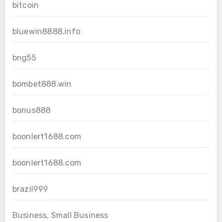
bitcoin
bluewin8888.info
bng55
bombet888.win
bonus888
boonlert1688.com
boonlert1688.com
brazil999
Business, Small Business