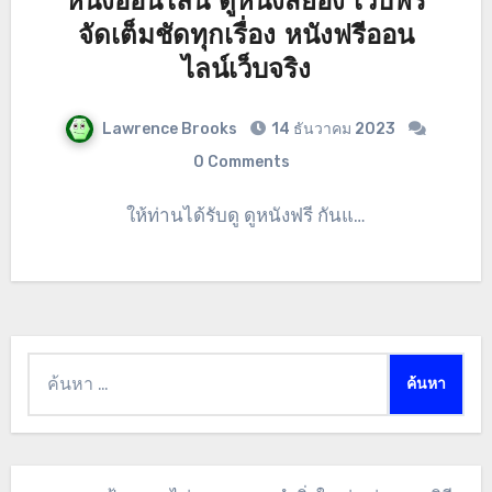
หนังออนไลน์ ดูหนังสยอง เว็บฟรี
จัดเต็มชัดทุกเรื่อง หนังฟรีออน
ไลน์เว็บจริง
Lawrence Brooks
14 ธันวาคม 2023
0 Comments
ให้ท่านได้รับดู ดูหนังฟรี กันแ…
ค้นหา
สำหรับ: