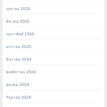
เมษายน 2025
มีนาคม 2025
กุมภาพันธ์ 2025
มกราคม 2025
ธันวาคม 2024
พฤศจิกายน 2024
ตุลาคม 2024
กันยายน 2024