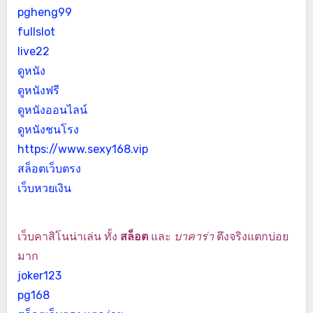
pgheng99
fullslot
live22
ดูหนัง
ดูหนังฟรี
ดูหนังออนไลน์
ดูหนังชนโรง
https://www.sexy168.vip
สล็อตเว็บตรง
เว็บหวยเงิน
เว็บคาสิโนน่าเล่น ทั้ง
สล็อต
และ
บาคาร่า
ตึงจริงแตกบ่อย
มาก
joker123
pg168