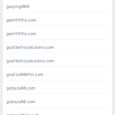
gaojing888
gem99ths.com
gem99ths.com
goatbetroyalcasino.com
goatbetroyalcasino.com
goatza888fin.com
gobaza88.com
gobaza88.com