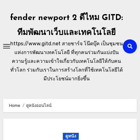
Skip
to
fender newport 2 ดีไหม GITD:
content
ทีมพัฒนาเว็บและเทคโนโลยี
https://www.gitd.net สายชาร์จ โน๊ตบุ๊ค เป็นชุมชน
แห่งการพัฒนาเทคโนโลยี ที่ทุกคนร่วมกันแบ่งปัน
ความรู้และความเข้าใจเกี่ยวกับเทคโนโลยีให้กับคน
ทั่วโลก ร่วมกับเราในการสร้างโลกที่ใช้เทคโนโลยีได้
มีประโยชน์มากยิ่งขึ้น
Home
ดูหนังออนไลน์
ดูหนัง