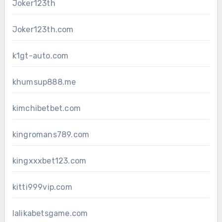
Joker123th
Joker123th.com
k1gt-auto.com
khumsup888.me
kimchibetbet.com
kingromans789.com
kingxxxbet123.com
kitti999vip.com
lalikabetsgame.com