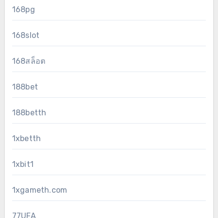
168pg
168slot
168สล็อต
188bet
188betth
1xbetth
1xbit1
1xgameth.com
77UFA