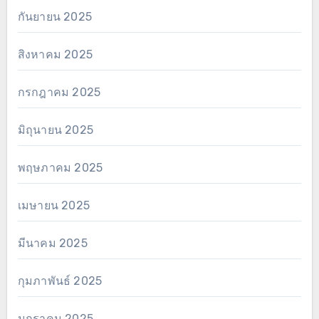
กันยายน 2025
สิงหาคม 2025
กรกฎาคม 2025
มิถุนายน 2025
พฤษภาคม 2025
เมษายน 2025
มีนาคม 2025
กุมภาพันธ์ 2025
มกราคม 2025