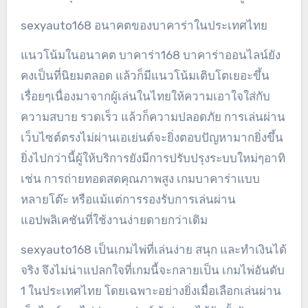
sexyauto168 อนาคตของบาคาร่าในประเทศไทย
แนวโน้มในอนาคต บาคาร่า168 บาคาร่าออนไลน์ยัง
คงเป็นที่นิยมตลอด แล้วก็มีแนวโน้มเติบโตเยอะขึ้น
เรื่อยๆเนื่องมาจากผู้เล่นในไทยให้ความเอาใจใส่กับ
ความสบาย รวดเร็ว แล้วก็ความปลอดภัย การเล่นผ่าน
เว็บไซต์ตรงไม่ผ่านเอเย่นต์จะยิ่งตอบปัญหามากยิ่งขึ้น
ยิ่งไปกว่านี้ผู้ให้บริการยังมีการปรับปรุงระบบใหม่ๆอาทิ
เช่น การถ่ายทอดสดคุณภาพสูง เกมบาคาร่าแบบ
หลายโต๊ะ หรือแม้แต่การรองรับการเล่นผ่าน
แอปพลิเคชันที่ใช้งานง่ายดายกว่าเดิม
sexyauto168 เป็นเกมไพ่ที่เล่นง่าย สนุก และทำเงินได้
จริง จึงไม่น่าแปลกใจที่เกมนี้จะกลายเป็น เกมไพ่อันดับ
1 ในประเทศไทย โดยเฉพาะอย่างยิ่งเมื่อเลือกเล่นผ่าน