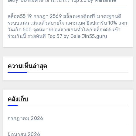
sexy168 สมัครง่าย ได้โปรไว Top 26 by Marianne
สล็อต55 19 กรกฎา 2569 สล็อตเครดิตฟรี มาตรฐานดี
ระบบแน่น เล่นแล้วสบายใจ แคชแบค ยิงปลารับ 10% แจก
วันเกิด 500 จุดหมายของสายเกมทั่วโลก สล็อต55 เข้า
ร่วมวันนี้ รวยทันที Top 57 by Gale Jin55.guru
ความเห็นล่าสุด
คลังเก็บ
กรกฎาคม 2026
มิถุนายน 2026