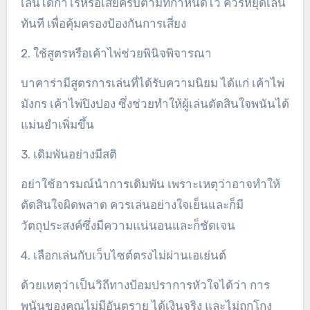
เล่นได้กำไรหรือเสียครบตามที่กำหนดไว้ ควรหยุดเล่น
ทันที เพื่อคุ้มครองป้องกันการเสี่ยง
2. ใช้สูตรหรือเค้าไพ่ช่วยพินิจพิจารณา
บาคาร่ามีสูตรการเล่นที่ได้รับความนิยม ได้แก่ เค้าไพ่
มังกร เค้าไพ่ปิงปอง ซึ่งช่วยทำให้ผู้เล่นตัดสินใจพนันได้
แม่นยำเพิ่มขึ้น
3. เดิมพันอย่างมีสติ
อย่าใช้อารมณ์นำการเดิมพัน เพราะเหตุว่าอาจทำให้
ตัดสินใจผิดพลาด ควรเล่นอย่างใจเย็นและก็มี
วัตถุประสงค์ซึ่งมีความแน่นอนและก็ชัดเจน
4. เลือกเล่นกับเว็บไซต์ตรงไม่ผ่านเอเย่นต์
ด้วยเหตุว่าเป็นวิถีทางป้อมปราการหัวใจได้ว่า การ
พนันของคุณไม่มีอันตราย ได้เงินจริง และไม่ถูกโกง