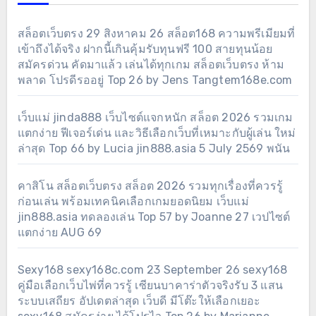
สล็อตเว็บตรง 29 สิงหาคม 26 สล็อต168 ความพรีเมียมที่
เข้าถึงได้จริง ฝากนี้เกินคุ้มรับทุนฟรี 100 สายทุนน้อย
สมัครด่วน คัดมาแล้ว เล่นได้ทุกเกม สล็อตเว็บตรง ห้าม
พลาด โปรดีรออยู่ Top 26 by Jens Tangtem168e.com
เว็บแม่ jinda888 เว็บไซต์แจกหนัก สล็อต 2026 รวมเกม
แตกง่าย ฟีเจอร์เด่น และวิธีเลือกเว็บที่เหมาะกับผู้เล่น ใหม่
ล่าสุด Top 66 by Lucia jin888.asia 5 July 2569 พนัน
คาสิโน สล็อตเว็บตรง สล็อต 2026 รวมทุกเรื่องที่ควรรู้
ก่อนเล่น พร้อมเทคนิคเลือกเกมยอดนิยม เว็บแม่
jin888.asia ทดลองเล่น Top 57 by Joanne 27 เวปไซต์
แตกง่าย AUG 69
Sexy168 sexy168c.com 23 September 26 sexy168
คู่มือเลือกเว็บไพ่ที่ควรรู้ เซียนบาคาร่าตัวจริงรับ 3 แสน
ระบบเสถียร อัปเดตล่าสุด เว็บดี มีโต๊ะให้เลือกเยอะ