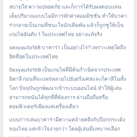
สบายใส ความปลอดภัย และก็การได้รับผลตอบแทน
เต็มปริมาณแบบไม่มีการหักค่าคอมมิชชั่น ทำให้บาคา
ร่ากลายเป็นเกมที่ชนะใจนักเดิมพัน แล้วก็ถูกชูให้เป็น
เกมไพ่อันดับ 1 ในประเทศไทย อย่างแท้จริง
sexyauto168 บาคาร่า เป็นอย่างไร? เพราะเหตุใดถึง
ฮิตที่สุดในประเทศไทย
Sexyauto168 เป็นเกมไพ่ที่มีต้นกำเนิดจากประเทศ
อิตาลี ก่อนที่จะแพร่หลายไปยังฝรั่งเศสและก็คาสิโนทั้ง
โลก ปัจจุบันถูกพัฒนาเข้าระบบออนไลน์ ทำให้ผู้เล่น
สามารถพนันได้ทุกที่ที่ต้องการ ผ่านมือถือหรือ
คอมพิวเตอร์เพียงแค่เครื่องเดียว
แบบการเล่นบาคาร่ามีความคล้ายคลึงกับป๊อกกระเด้ง
ของไทย แต่เข้าใจง่ายกว่า โดยผู้เล่นมีบทบาทเลือก