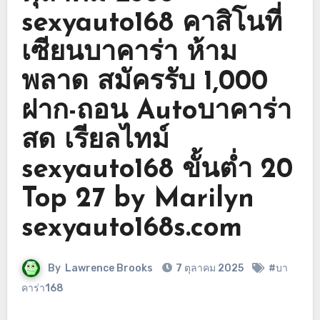
sexyauto168 คาสิโนที่
เซียนบาคาร่า ห้าม
พลาด สมัครรับ 1,000
ฝาก-ถอน Autoบาคาร่า
สด เรียลไทม์
sexyauto168 ขั้นต่ำ 20
Top 27 by Marilyn
sexyauto168s.com
By
Lawrence Brooks
7 ตุลาคม 2025
#บา
คาร่า168