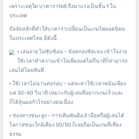
เพราะเหตุใด บาคาร่า168 ถึงมาแรงเป็นชั้น 1 ใน
ประเทศ
ปัจจัยหลักที่ทำให้บาคาร่าเปลี่ยนเป็นเกมไพ่ยอดนิยม
ในประเทศไทย มีดังนี้
• เล่นง่าย ไม่ซับซ้อน – ข้อตกลงชัดเจน เข้าใจง่าย
ใช้เวลาทำความเข้าใจเพียงแค่ไม่กี่นาทีก็สามารถ
เล่นได้โดยทันที
• ใช้เวลาไม่นานต่อรอบ – แต่ละตาใช้เวลาพนันเพียง
แค่ 30–60 วินาที เหมาะกับผู้เล่นที่อยากเกมเร็วและ
ก็ได้ลุ้นผลกำไรอย่างต่อเนื่อง
• ช่องทางชนะสูง – การเดิมพันฝั่งเจ้ามือหรือผู้เล่นได้
โอกาสชนะใกล้เคียง 50/50 ก็เลยถือเป็นเกมที่เที่ยง
ธรรม