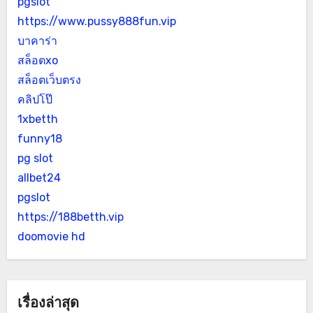
pgslot
https://www.pussy888fun.vip
บาคาร่า
สล็อตxo
สล็อตเว็บตรง
คลิปโป๊
1xbetth
funny18
pg slot
allbet24
pgslot
https://188betth.vip
doomovie hd
เรื่องล่าสุด