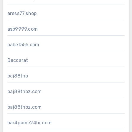
aress77.shop
asb9999.com
babet555.com
Baccarat
baj88thb
baj88thbz.com
baj88thbz.com
bar4game24hr.com