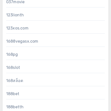
037movie
123lionth
123xos.com
1688vegasx.com
168pg
168slot
168สล็อต
188bet
188betth