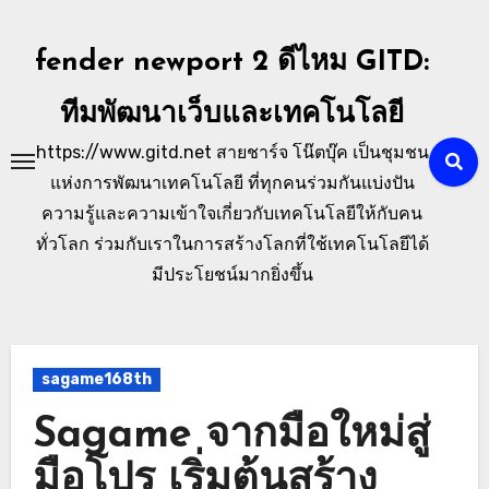
Skip
to
fender newport 2 ดีไหม GITD:
content
ทีมพัฒนาเว็บและเทคโนโลยี
https://www.gitd.net สายชาร์จ โน๊ตบุ๊ค เป็นชุมชน
แห่งการพัฒนาเทคโนโลยี ที่ทุกคนร่วมกันแบ่งปัน
ความรู้และความเข้าใจเกี่ยวกับเทคโนโลยีให้กับคน
ทั่วโลก ร่วมกับเราในการสร้างโลกที่ใช้เทคโนโลยีได้
มีประโยชน์มากยิ่งขึ้น
sagame168th
Sagame จากมือใหม่สู่
มือโปร เริ่มต้นสร้าง