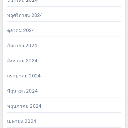
ธันวาคม 2024
พฤศจิกายน 2024
ตุลาคม 2024
กันยายน 2024
สิงหาคม 2024
กรกฎาคม 2024
มิถุนายน 2024
พฤษภาคม 2024
เมษายน 2024