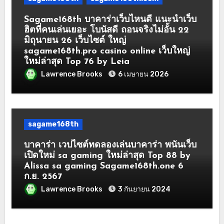
Sagame168th บาคาร่าเว็บไหนดี แนะนำเว็บ
ฮิตที่คนเล่นเยอะ โบนัสดี ถอนจริงไม่อั้น 22
มิถุนายน 26 เว็บไซต์ ใหญ่
sagame168th.pro casino online เว็บใหญ่
ใหม่ล่าสุด Top 76 by Leia
Lawrence Brooks
6 เมษายน 2026
sagame168th
บาคาร่า เวปไซต์ทดลองเล่นบาคาร่า พนันเว็บ
เปิดใหม่ sa gaming ใหม่ล่าสุด Top 88 by
Alissa sa gaming Sagame168th.one 6
ก.ย. 2567
Lawrence Brooks
3 กันยายน 2024