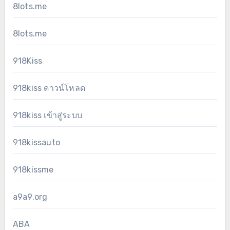
8lots.me
8lots.me
918Kiss
918kiss ดาวน์โหลด
918kiss เข้าสู่ระบบ
918kissauto
918kissme
a9a9.org
ABA