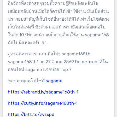
กิจวัตรที่ลงตัวสุดๆรวมทั้งความรู้สึกเพลิดเพลินใจ
เสมือนกลับบ้านเมื่อใดก็ตามได้เข้าใช้งาน มันเป็นส่วน
ประกอบสำคัญที่เว็บไซต์อื่นๆยังให้มิได้เท่าเว็บไซต์ตรง
เว็บไซต์แห่งนี้ ซึ่งตัวผมเอง ถ้าหากยังเล่นสล็อตต่อไป
ในอีก 10 ปีข้างหน้า ผมก็อาจเลือกใช้งาน sagame168
ถัดไปนี่แหละครับ ฮ่า…
สูตรเล่นบาคาร่าแบบมือโปร sagame168th
sagame168th1.co 27 June 2569 Demetra คาสิโน
ออนไลน์ sagame แจกบ่อย Top 7
ขอขอบคุณเว็ปไซต์
sagame
https://rebrand.ly/sagame168th-1
https://cutly.info/sagame168th-1
https://bitt.to/zvzxpd