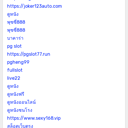
https://joker123auto.com
ดูหนัง
พุซซี่888
พุซซี่888
บาคาร่า
pg slot
https://pgslot77.run
pgheng99
fullslot
live22
ดูหนัง
ดูหนังฟรี
ดูหนังออนไลน์
ดูหนังชนโรง
https://www.sexy168.vip
สล็อตเว็บตรง