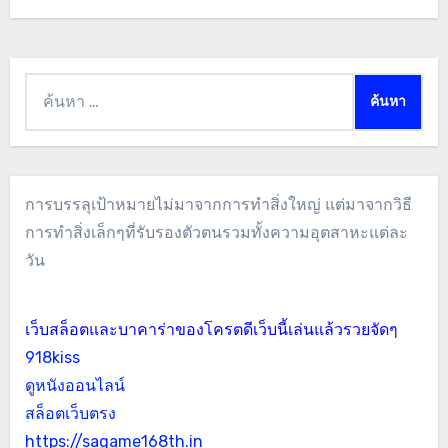
ค้นหา
สำหรับ:
การบรรลุเป้าหมายไม่มาจากการทำสิ่งใหญ่ แต่มาจากวิธี
การทำสิ่งเล็กๆที่รับรองตัวตนรวมทั้งความอุตสาหะแต่ละ
วัน
เว็บสล็อตและบาคาร่าของโครตดีเว็บนี้เล่นแล้วรวยจัดๆ
918kiss
ดูหนังออนไลน์
สล็อตเว็บตรง
https://sagame168th.in