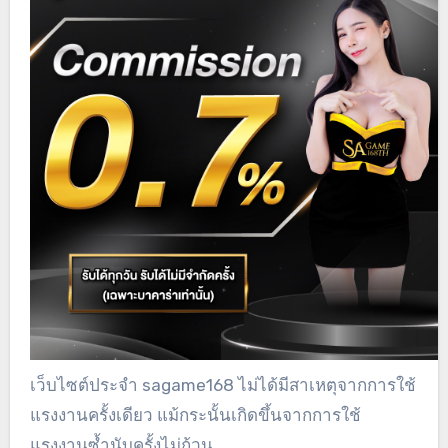
เว็บไซต์ประจำ sagame168 ไม่ได้มีสาเหตุจากการใช้
แรงงานครั้งเดียว แม้กระนั้นเกิดขึ้นจากการใช้
แรงงานซ้ำนับครั้งไม่ถ้วน