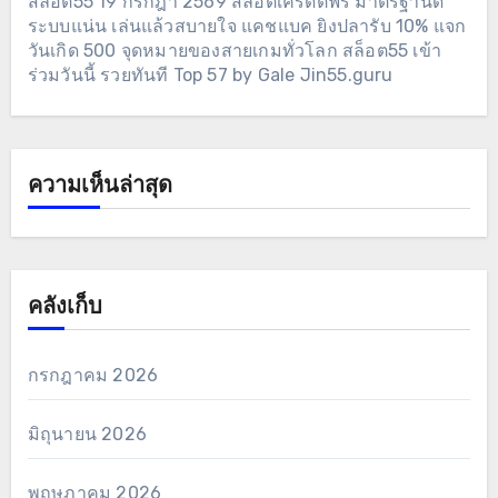
สล็อต55 19 กรกฎา 2569 สล็อตเครดิตฟรี มาตรฐานดี
ระบบแน่น เล่นแล้วสบายใจ แคชแบค ยิงปลารับ 10% แจก
วันเกิด 500 จุดหมายของสายเกมทั่วโลก สล็อต55 เข้า
ร่วมวันนี้ รวยทันที Top 57 by Gale Jin55.guru
ความเห็นล่าสุด
คลังเก็บ
กรกฎาคม 2026
มิถุนายน 2026
พฤษภาคม 2026