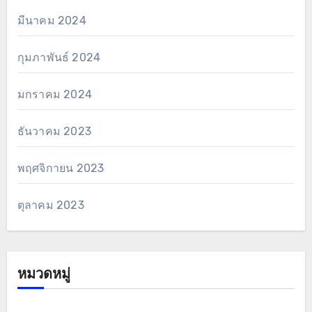
มีนาคม 2024
กุมภาพันธ์ 2024
มกราคม 2024
ธันวาคม 2023
พฤศจิกายน 2023
ตุลาคม 2023
หมวดหมู่