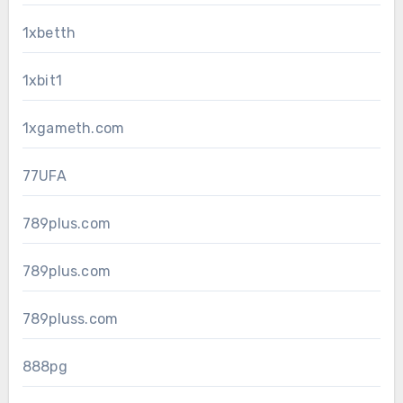
1xbetth
1xbit1
1xgameth.com
77UFA
789plus.com
789plus.com
789pluss.com
888pg