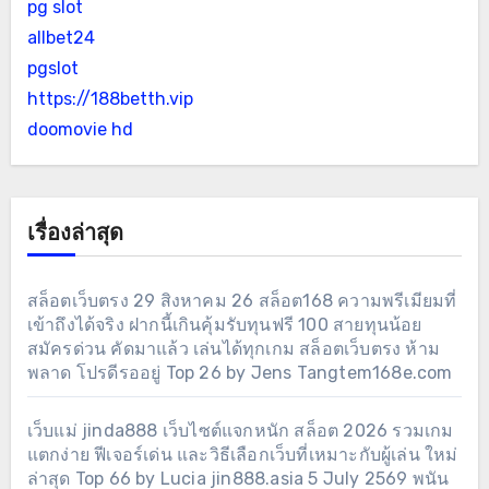
pg slot
allbet24
pgslot
https://188betth.vip
doomovie hd
เรื่องล่าสุด
สล็อตเว็บตรง 29 สิงหาคม 26 สล็อต168 ความพรีเมียมที่
เข้าถึงได้จริง ฝากนี้เกินคุ้มรับทุนฟรี 100 สายทุนน้อย
สมัครด่วน คัดมาแล้ว เล่นได้ทุกเกม สล็อตเว็บตรง ห้าม
พลาด โปรดีรออยู่ Top 26 by Jens Tangtem168e.com
เว็บแม่ jinda888 เว็บไซต์แจกหนัก สล็อต 2026 รวมเกม
แตกง่าย ฟีเจอร์เด่น และวิธีเลือกเว็บที่เหมาะกับผู้เล่น ใหม่
ล่าสุด Top 66 by Lucia jin888.asia 5 July 2569 พนัน