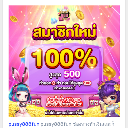
pussy888fun
pussy888fun ช่องทางทำเงินและก็