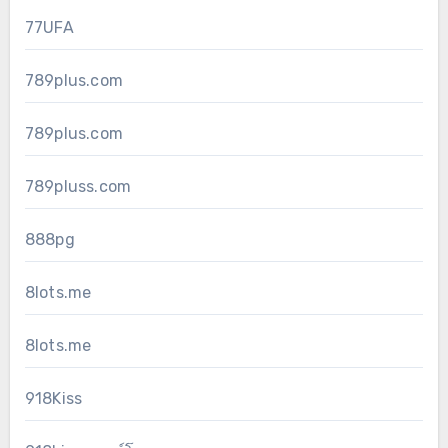
77UFA
789plus.com
789plus.com
789pluss.com
888pg
8lots.me
8lots.me
918Kiss