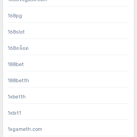
168pg
168slot
168สล็อต
188bet
188betth
1xbetth
1xbit1
1xgameth.com