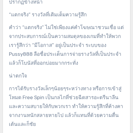
ปรากฏข้างหน้า
“แตกจริง” รางวัลที่เติมเต็มความรู้สึก
คำว่า “แตกจริง” ไม่ใช่เพียงแค่คำโฆษณาชวนเชื่อ แต่
จากประสบการณ์เป็นความสมดุลของเกมที่ทำให้พวก
เรารู้สึกว่า “มีโอกาส” อยู่เป็นประจำ ระบบของ
Pussy888 ลือชื่อประเด็นการจ่ายรางวัลที่เป็นประจำ
แล้วก็โบนัสที่ออกบ่อยมากกระทั่ง
น่าตกใจ
การได้รับรางวัลเล็กๆน้อยๆระหว่างทาง หรือการเข้าสู่
โหมด Free Spin เป็นกลไกที่ช่วยฉีดสารอะดรีนาลีน
และความสบายให้กับพวกเรา ทำให้ความรู้สึกที่ค้างคา
จากงานหนักสลายหายไป แล้วก็แทนที่ด้วยความตื่น
เต้นและก็ชัย