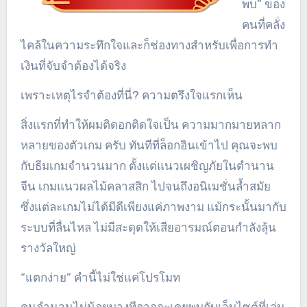
พบ” ของ
คนที่คลั่ง
ไคล้ในความระทึกใจและก็ช่องทางสำหรับเพื่อการทำ
เงินที่จับจำต้องได้จริง
เพราะเหตุไรจำต้องที่นี่? ความตรึงใจแรกเห็น
สิ่งแรกที่ทำให้ผมติดอกติดใจเป็น ความมากมายหลาก
หลายของตัวเกม ครับ ทันทีที่ล็อกอินเข้าไป คุณจะพบ
กับธีมเกมจำนวนมาก ตั้งแต่แนวเผชิญภัยในตำนาน
จีน เกมแนวผลไม้คลาสสิก ไปจนถึงอนิเมชั่นล้ำสมัย
ซึ่งแต่ละเกมไม่ได้มีดีเพียงแค่ภาพงาม แม้กระนั้นมากับ
ระบบที่ลื่นไหล ไม่มีสะดุดให้เสียอารมณ์ตอนกำลังลุ้น
รางวัลใหญ่
“แตกง่าย” คำนี้ไม่ใช่แค่โปรโมท
คนจำนวนไม่น้อยบางทีอาจจะเคยพบกับเว็บไซต์ที่เล่น