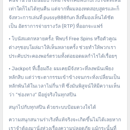
เท่าใดก็ไม่ได้ทุนคืน แต่จากที่ผมลองทดสอบสูตรและก็
จังหวะการเล่นที่ pussy888fun สิ่งที่มองเห็นได้ชัด
เป็น อัตราการจ่ายรางวัล (RTP) ที่ออกจะแฟร์
• โบนัสแตกหลายครั้ง: ฟีพบร์ Free Spins หรือตัวคูณ
ต่างๆชอบโผล่มาให้เห็นหลายครั้ง ช่วยทำให้พวกเรา
ประคับประคองพอร์ตรวมทั้งต่อยอดผลกำไรได้เรื่อยๆ
• Jackpot ที่เอื้อมถึง: ผมเคยมีจังหวะที่ลงพนันเพียง
หลักสิบ แต่ว่าชะตากรรมเข้าข้างจนกระทั่งเปลี่ยนเป็น
หลักพันได้ในเวลาไม่กี่นาที ซึ่งมันพิสูจน์ให้มีความเห็น
ว่า “ช่องทาง” มีอยู่จริงในทุกสปิน
สนุกไปกับทุกสปิน ด้วยระบบป้อมดวงใจได้
ความสนุกสนานร่าเริงที่แท้จริงจะเกิดขึ้นไม่ได้เลยหาก
เราจำต้องมานั่งห่วงเรื่องความปลอดภัย แม้กระนั้นที่