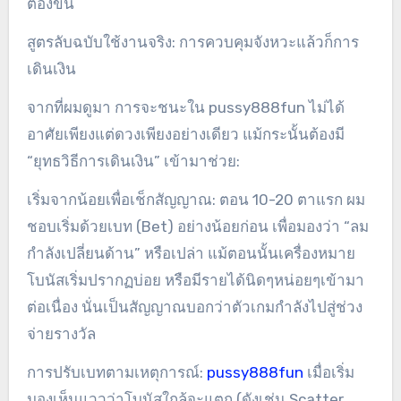
ต้องขึ้น
สูตรลับฉบับใช้งานจริง: การควบคุมจังหวะแล้วก็การ
เดินเงิน
จากที่ผมดูมา การจะชนะใน pussy888fun ไม่ได้
อาศัยเพียงแต่ดวงเพียงอย่างเดียว แม้กระนั้นต้องมี
“ยุทธวิธีการเดินเงิน” เข้ามาช่วย:
เริ่มจากน้อยเพื่อเช็กสัญญาณ: ตอน 10-20 ตาแรก ผม
ชอบเริ่มด้วยเบท (Bet) อย่างน้อยก่อน เพื่อมองว่า “ลม
กำลังเปลี่ยนด้าน” หรือเปล่า แม้ตอนนั้นเครื่องหมาย
โบนัสเริ่มปรากฏบ่อย หรือมีรายได้นิดๆหน่อยๆเข้ามา
ต่อเนื่อง นั่นเป็นสัญญาณบอกว่าตัวเกมกำลังไปสู่ช่วง
จ่ายรางวัล
การปรับเบทตามเหตุการณ์:
pussy888fun
เมื่อเริ่ม
มองเห็นแววว่าโบนัสใกล้จะแตก (ดังเช่น Scatter