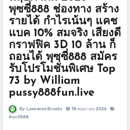
พุซซี่888 ช่องทาง สร้าง
รายได้ กำไรเน้นๆ แคช
แบค 10% สมจริง เสียงดี
กราฟฟิค 3D 10 ล้าน ก็
ถอนได้ พุซซี่888 สมัคร
รับโปรโมชั่นพิเศษ Top
73 by William
pussy888fun.live
By
Lawrence Brooks
18 พฤษภาคม 2026
#พุซซี่888