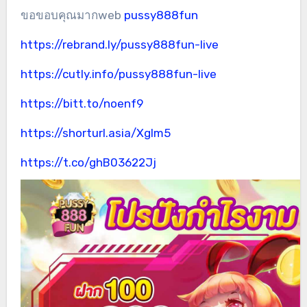
ขอขอบคุณมากweb
pussy888fun
https://rebrand.ly/pussy888fun-live
https://cutly.info/pussy888fun-live
https://bitt.to/noenf9
https://shorturl.asia/XgIm5
https://t.co/ghB03622Jj