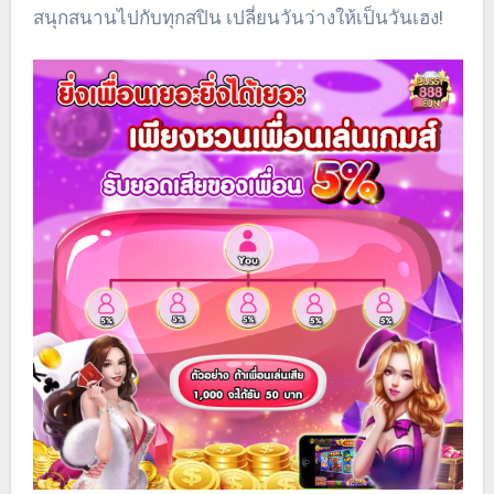
สนุกสนานไปกับทุกสปิน เปลี่ยนวันว่างให้เป็นวันเฮง!