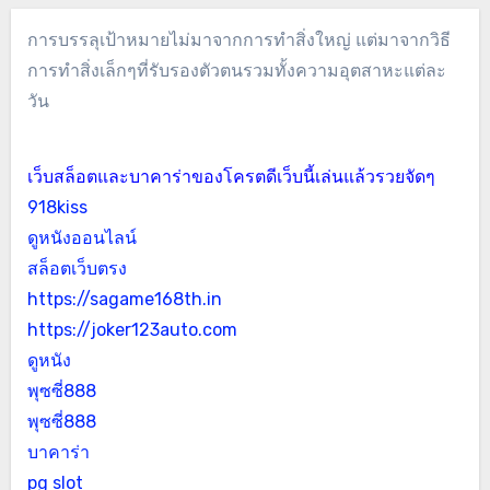
การบรรลุเป้าหมายไม่มาจากการทำสิ่งใหญ่ แต่มาจากวิธี
การทำสิ่งเล็กๆที่รับรองตัวตนรวมทั้งความอุตสาหะแต่ละ
วัน
เว็บสล็อตและบาคาร่าของโครตดีเว็บนี้เล่นแล้วรวยจัดๆ
918kiss
ดูหนังออนไลน์
สล็อตเว็บตรง
https://sagame168th.in
https://joker123auto.com
ดูหนัง
พุซซี่888
พุซซี่888
บาคาร่า
pg slot