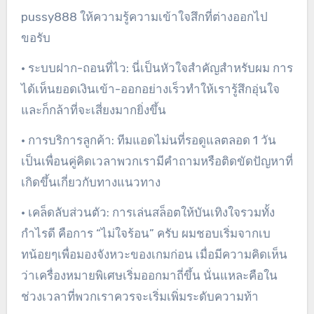
pussy888 ให้ความรู้ความเข้าใจสึกที่ต่างออกไป
ขอรับ
• ระบบฝาก-ถอนที่ไว: นี่เป็นหัวใจสำคัญสำหรับผม การ
ได้เห็นยอดเงินเข้า-ออกอย่างเร็วทำให้เรารู้สึกอุ่นใจ
และก็กล้าที่จะเสี่ยงมากยิ่งขึ้น
• การบริการลูกค้า: ทีมแอดไม่นที่รอดูแลตลอด 1 วัน
เป็นเพื่อนคู่คิดเวลาพวกเรามีคำถามหรือติดขัดปัญหาที่
เกิดขึ้นเกี่ยวกับทางแนวทาง
• เคล็ดลับส่วนตัว: การเล่นสล็อตให้บันเทิงใจรวมทั้ง
กำไรดี คือการ “ไม่ใจร้อน” ครับ ผมชอบเริ่มจากเบ
ทน้อยๆเพื่อมองจังหวะของเกมก่อน เมื่อมีความคิดเห็น
ว่าเครื่องหมายพิเศษเริ่มออกมาถี่ขึ้น นั่นแหละคือใน
ช่วงเวลาที่พวกเราควรจะเริ่มเพิ่มระดับความท้า