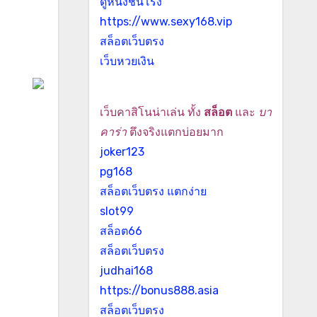
ดูหนังชนโรง
https://www.sexy168.vip
สล็อตเว็บตรง
เว็บหวยเงิน
เว็บคาสิโนน่าเล่น ทั้ง
สล็อต
และ
บา
คาร่า
ตึงจริงแตกบ่อยมาก
joker123
pg168
สล็อตเว็บตรง แตกง่าย
slot99
สล็อต66
สล็อตเว็บตรง
judhai168
https://bonus888.asia
สล็อตเว็บตรง