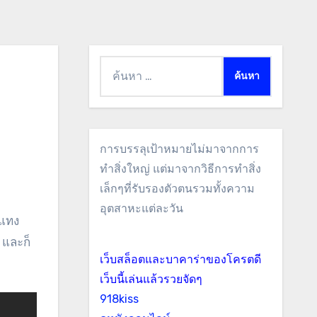
ค้นหา
สำหรับ:
การบรรลุเป้าหมายไม่มาจากการ
ทำสิ่งใหญ่ แต่มาจากวิธีการทำสิ่ง
เล็กๆที่รับรองตัวตนรวมทั้งความ
อุตสาหะแต่ละวัน
 และก็
เว็บสล็อตและบาคาร่าของโครตดี
เว็บนี้เล่นแล้วรวยจัดๆ
918kiss