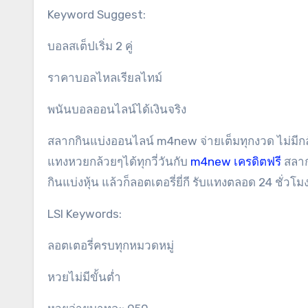
Keyword Suggest:
บอลสเต็ปเริ่ม 2 คู่
ราคาบอลไหลเรียลไทม์
พนันบอลออนไลน์ได้เงินจริง
สลากกินแบ่งออนไลน์ m4new จ่ายเต็มทุกงวด ไม่มีกล
แทงหวยกล้วยๆได้ทุกวี่วันกับ
m4new เครดิตฟรี
สลาก
กินแบ่งหุ้น แล้วก็ลอตเตอรี่ยี่กี รับแทงตลอด 24 ชั่วโม
LSI Keywords:
ลอตเตอรี่ครบทุกหมวดหมู่
หวยไม่มีขั้นต่ำ