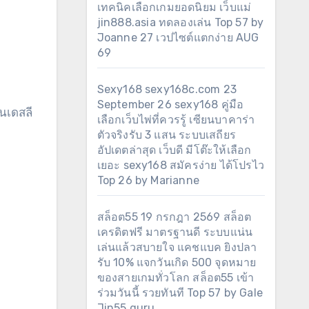
เทคนิคเลือกเกมยอดนิยม เว็บแม่
jin888.asia ทดลองเล่น Top 57 by
Joanne 27 เวปไซต์แตกง่าย AUG
69
Sexy168 sexy168c.com 23
September 26 sexy168 คู่มือ
ุนเดสลี
เลือกเว็บไพ่ที่ควรรู้ เซียนบาคาร่า
ตัวจริงรับ 3 แสน ระบบเสถียร
อัปเดตล่าสุด เว็บดี มีโต๊ะให้เลือก
เยอะ sexy168 สมัครง่าย ได้โปรไว
Top 26 by Marianne
สล็อต55 19 กรกฎา 2569 สล็อต
เครดิตฟรี มาตรฐานดี ระบบแน่น
เล่นแล้วสบายใจ แคชแบค ยิงปลา
รับ 10% แจกวันเกิด 500 จุดหมาย
ของสายเกมทั่วโลก สล็อต55 เข้า
ร่วมวันนี้ รวยทันที Top 57 by Gale
Jin55.guru