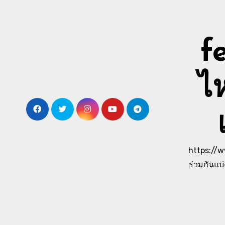
Skip
to
content
f
ไ
https://w
ร่วมกันแบ