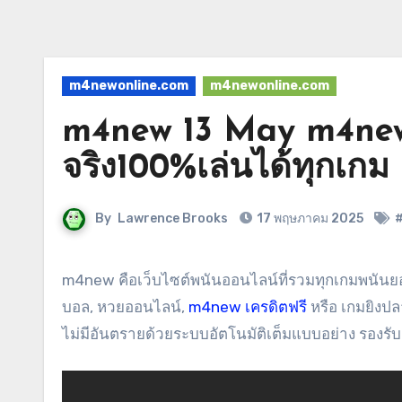
m4newonline.com
m4newonline.com
m4new 13 May m4new
จริง100%เล่นได้ทุกเก
By
Lawrence Brooks
17 พฤษภาคม 2025
#
m4new คือเว็บไซต์พนันออนไลน์ที่รวมทุกเกมพนันยอดฮิตไว้ครบในที่เดียว ไม่ว่าจะเป็น สล็อตออนไลน์, คาสิโนสด, แทง
บอล, หวยออนไลน์,
m4new เครดิตฟรี
หรือ เกมยิงปลา
ไม่มีอันตรายด้วยระบบอัตโนมัติเต็มแบบอย่าง รองร