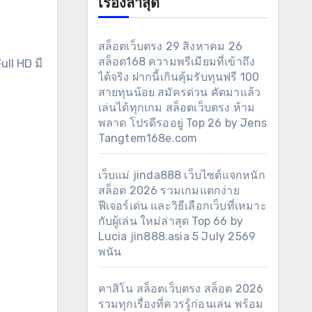
เรื่องล่าสุด
สล็อตเว็บตรง 29 สิงหาคม 26
สล็อต168 ความพรีเมียมที่เข้าถึง
ll HD มี
ได้จริง ฝากนี้เกินคุ้มรับทุนฟรี 100
สายทุนน้อย สมัครด่วน คัดมาแล้ว
เล่นได้ทุกเกม สล็อตเว็บตรง ห้าม
พลาด โปรดีรออยู่ Top 26 by Jens
Tangtem168e.com
เว็บแม่ jinda888 เว็บไซต์แจกหนัก
สล็อต 2026 รวมเกมแตกง่าย
ฟีเจอร์เด่น และวิธีเลือกเว็บที่เหมาะ
กับผู้เล่น ใหม่ล่าสุด Top 66 by
Lucia jin888.asia 5 July 2569
พนัน
คาสิโน สล็อตเว็บตรง สล็อต 2026
รวมทุกเรื่องที่ควรรู้ก่อนเล่น พร้อม