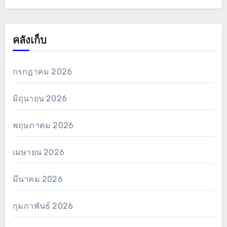
คลังเก็บ
กรกฎาคม 2026
มิถุนายน 2026
พฤษภาคม 2026
เมษายน 2026
มีนาคม 2026
กุมภาพันธ์ 2026