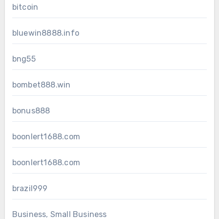
bitcoin
bluewin8888.info
bng55
bombet888.win
bonus888
boonlert1688.com
boonlert1688.com
brazil999
Business, Small Business