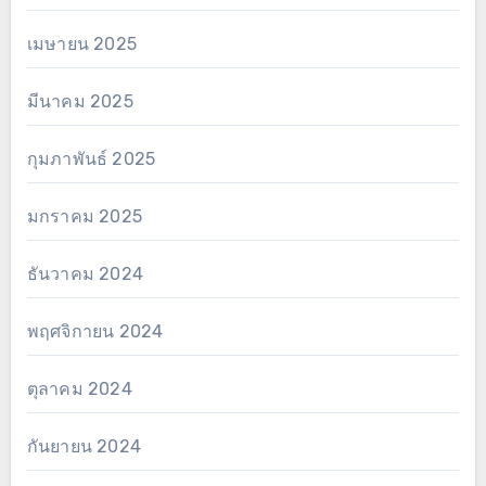
เมษายน 2025
มีนาคม 2025
กุมภาพันธ์ 2025
มกราคม 2025
ธันวาคม 2024
พฤศจิกายน 2024
ตุลาคม 2024
กันยายน 2024