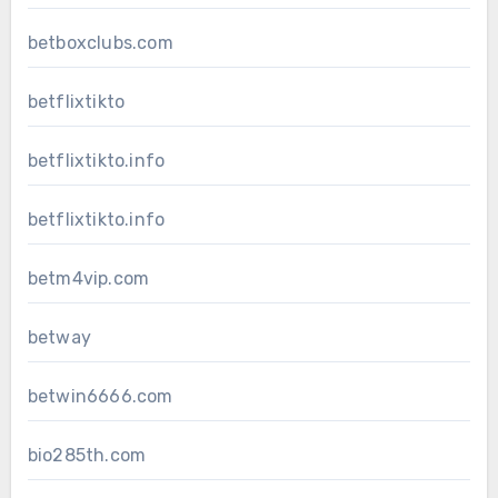
betboxclubs.com
betflixtikto
betflixtikto.info
betflixtikto.info
betm4vip.com
betway
betwin6666.com
bio285th.com