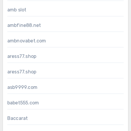
amb slot
ambfine88.net
ambnovabet.com
aress77.shop
aress77.shop
asb9999.com
babet555.com
Baccarat