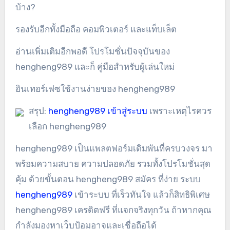
บ้าง?
รองรับอีกทั้งมือถือ คอมพิวเตอร์ และแท็บเล็ต
อ่านเพิ่มเติมอีกพอดี โปรโมชั่นปัจจุบันของ
hengheng989 และก็ คู่มือสำหรับผู้เล่นใหม่
อินเทอร์เฟซใช้งานง่ายของ hengheng989
สรุป:
hengheng989 เข้าสู่ระบบ
เพราะเหตุไรควร
เลือก hengheng989
hengheng989 เป็นแพลตฟอร์มเดิมพันที่ครบวงจร มา
พร้อมความสบาย ความปลอดภัย รวมทั้งโปรโมชั่นสุด
คุ้ม ด้วยขั้นตอน hengheng989 สมัคร ที่ง่าย ระบบ
hengheng989
เข้าระบบ ที่เร็วทันใจ แล้วก็สิทธิพิเศษ
hengheng989 เครดิตฟรี ที่แจกจริงทุกวัน ถ้าหากคุณ
กำลังมองหาเว็บป้อมอาจและเชื่อถือได้