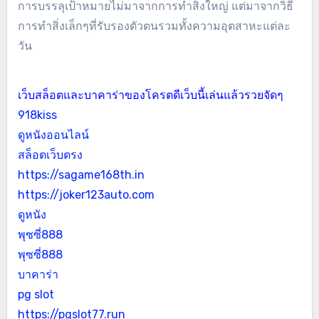
การบรรลุเป้าหมายไม่มาจากการทำสิ่งใหญ่ แต่มาจากวิธี
การทำสิ่งเล็กๆที่รับรองตัวตนรวมทั้งความอุตสาหะแต่ละ
วัน
เว็บสล็อตและบาคาร่าของโครตดีเว็บนี้เล่นแล้วรวยจัดๆ
918kiss
ดูหนังออนไลน์
สล็อตเว็บตรง
https://sagame168th.in
https://joker123auto.com
ดูหนัง
พุซซี่888
พุซซี่888
บาคาร่า
pg slot
https://pgslot77.run