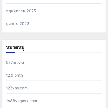
พฤศจิกายน 2023
ตุลาคม 2023
หมวดหมู่
037movie
123lionth
123xos.com
1688vegasx.com