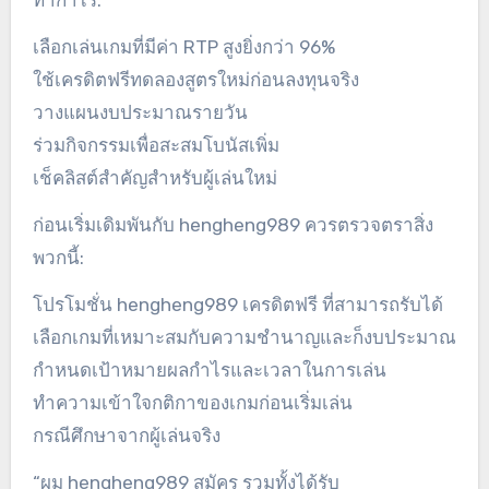
ทำกำไร:
เลือกเล่นเกมที่มีค่า RTP สูงยิ่งกว่า 96%
ใช้เครดิตฟรีทดลองสูตรใหม่ก่อนลงทุนจริง
วางแผนงบประมาณรายวัน
ร่วมกิจกรรมเพื่อสะสมโบนัสเพิ่ม
เช็คลิสต์สำคัญสำหรับผู้เล่นใหม่
ก่อนเริ่มเดิมพันกับ hengheng989 ควรตรวจตราสิ่ง
พวกนี้:
โปรโมชั่น hengheng989 เครดิตฟรี ที่สามารถรับได้
เลือกเกมที่เหมาะสมกับความชำนาญและก็งบประมาณ
กำหนดเป้าหมายผลกำไรและเวลาในการเล่น
ทำความเข้าใจกติกาของเกมก่อนเริ่มเล่น
กรณีศึกษาจากผู้เล่นจริง
“ผม hengheng989 สมัคร รวมทั้งได้รับ