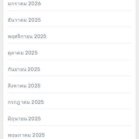
มกราคม 2026
ธันวาคม 2025
พฤศจิกายน 2025
ตุลาคม 2025
กันยายน 2025
สิงหาคม 2025
กรกฎาคม 2025
มิถุนายน 2025
พฤษภาคม 2025