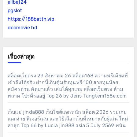
allbet24
pgslot
https://188betth.vip
doomovie hd
เรื่องล่าสุด
สล็อตเว็บตรง 29 สิงหาคม 26 สล็อต168 ความพรีเมียมที่
เข้าถึงได้จริง ฝากนี้เกินคุ้มรับทุนฟรี 100 สายทุนน้อย
สมัครด่วน คัดมาแล้ว เล่นได้ทุกเกม สล็อตเว็บตรง ห้าม
พลาด โปรดีรออยู่ Top 26 by Jens Tangtem168e.com
เว็บแม่ jinda888 เว็บไซต์แจกหนัก สล็อต 2026 รวมเกม
แตกง่าย ฟีเจอร์เด่น และวิธีเลือกเว็บที่เหมาะกับผู้เล่น ใหม่
ล่าสุด Top 66 by Lucia jin888.asia 5 July 2569 พนัน