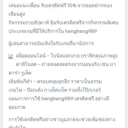
เสนอแนะเพื่อน รับเครดิตฟรี 10% จากยอดฝากของ
เพื่อนฝูง
กิจกรรมรายสัปดาห์ ลุ้นรับเครดิตฟรีจากกิจกรรมพิเศษ
ประเภทเกมที่มีให้บริการใน hengheng989
ผู้เล่นสามารถบันเทิงใจกับเกมที่นานัปการ:
สล็อตออนไลน์ – โบนัสแตกง่าย กราฟิกคุณภาพสูง
คาสิโนสด – ถ่ายทอดสดตรงจากบ่อนจริง เช่น บา
คาร่า รูเล็ต
เดิมพันกีฬา – ครอบคลุมทุกลีก ราคาเป็นธรรม
เกมไพ่ – ป๊อกเด้ง กางล็คแจ็ค รวมทั้งโป๊กเกอร์
แผนการการใช้ hengheng989 เครดิตฟรี อย่างมี
คุณภาพ
การใช้เครดิตฟรีอย่างชาญฉลาดจะช่วยเพิ่มช่องทาง