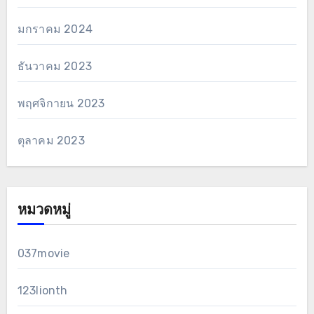
มกราคม 2024
ธันวาคม 2023
พฤศจิกายน 2023
ตุลาคม 2023
หมวดหมู่
037movie
123lionth