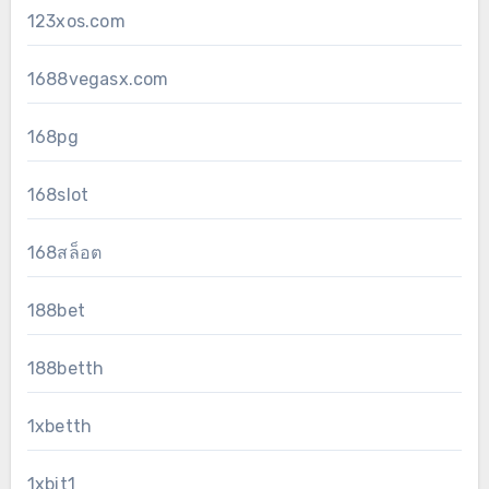
123xos.com
1688vegasx.com
168pg
168slot
168สล็อต
188bet
188betth
1xbetth
1xbit1