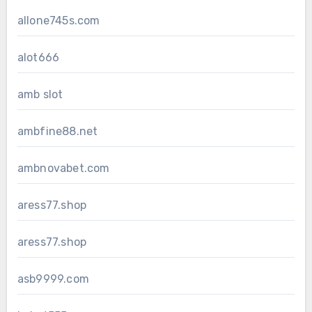
allone745s.com
alot666
amb slot
ambfine88.net
ambnovabet.com
aress77.shop
aress77.shop
asb9999.com