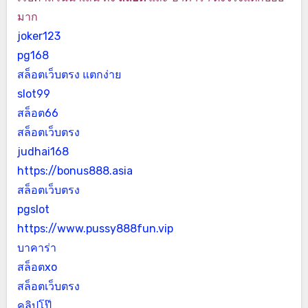
มาก
joker123
pg168
สล็อตเว็บตรง แตกง่าย
slot99
สล็อต66
สล็อตเว็บตรง
judhai168
https://bonus888.asia
สล็อตเว็บตรง
pgslot
https://www.pussy888fun.vip
บาคาร่า
สล็อตxo
สล็อตเว็บตรง
คลิปโป๊