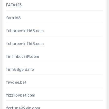
FAFA123
faro168
fcharoenkit168.com
fcharoenkit168.com
finfinbet789.com
finn88gold.me
fiwdee.bet
fizz169bet.com
fortune99vip.com