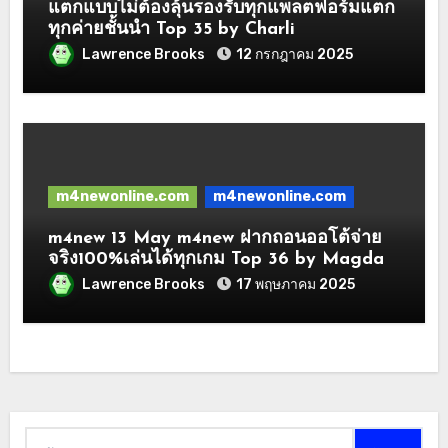
แตกแบบไม่ต้องลุ้นรองรับทุกแพลตฟอร์มแตก
ทุกค่ายชั้นนำ Top 35 by Charli
Lawrence Brooks
12 กรกฎาคม 2025
m4newonline.com
m4newonline.com
m4new 13 May m4new ฝากถอนออโต้จ่าย
จริง100%เล่นได้ทุกเกม Top 36 by Magda
Lawrence Brooks
17 พฤษภาคม 2025
ค้นหา