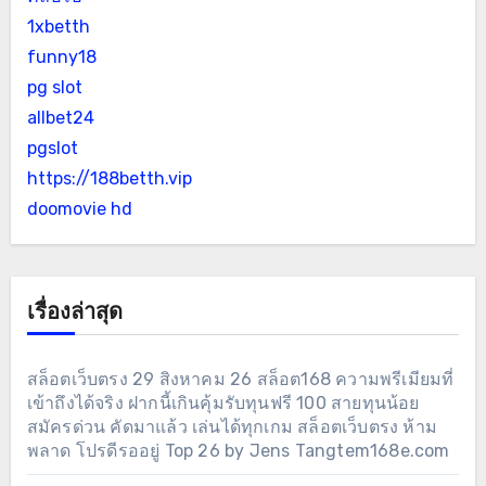
1xbetth
funny18
pg slot
allbet24
pgslot
https://188betth.vip
doomovie hd
เรื่องล่าสุด
สล็อตเว็บตรง 29 สิงหาคม 26 สล็อต168 ความพรีเมียมที่
เข้าถึงได้จริง ฝากนี้เกินคุ้มรับทุนฟรี 100 สายทุนน้อย
สมัครด่วน คัดมาแล้ว เล่นได้ทุกเกม สล็อตเว็บตรง ห้าม
พลาด โปรดีรออยู่ Top 26 by Jens Tangtem168e.com