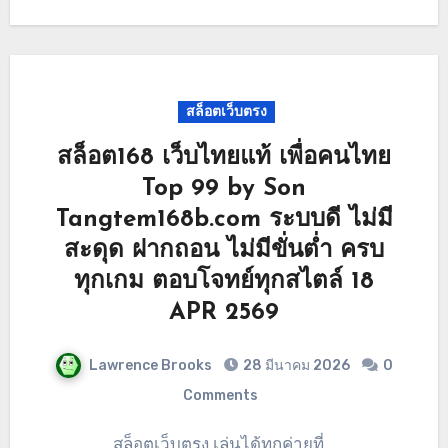
สล็อตเว็บตรง
สล็อต168 เว็บไทยแท้ เพื่อคนไทย
Top 99 by Son
Tangtem168b.com ระบบดี ไม่มี
สะดุด ฝากถอน ไม่มีขั่นต่ำ ครบ
ทุกเกม ตอบโจทย์ทุกสไตล์ 18
APR 2569
Lawrence Brooks
28 มีนาคม 2026
0
Comments
สล็อตเว็บตรง เล่นได้ทุกค่ายที่…