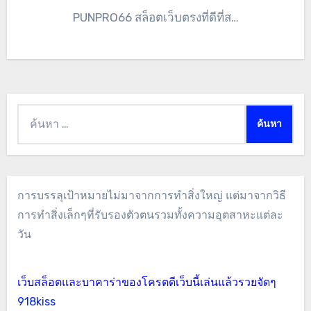
PUNPRO66 สล็อตเว็บตรงที่ดีที่ส…
ค้นหา
สำหรับ:
การบรรลุเป้าหมายไม่มาจากการทำสิ่งใหญ่ แต่มาจากวิธี
การทำสิ่งเล็กๆที่รับรองตัวตนรวมทั้งความอุตสาหะแต่ละ
วัน
เว็บสล็อตและบาคาร่าของโครตดีเว็บนี้เล่นแล้วรวยจัดๆ
918kiss