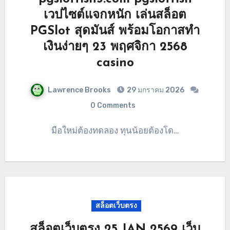
เวปไซต์แจกหนัก เล่นสล็อต
PGSlot สุดมันส์ พร้อมโอกาสทำ
เงินง่ายๆ 23 พฤศจิกา 2568
casino
Lawrence Brooks
29 มกราคม 2026
0 Comments
มือใหม่ต้องทดลอง ทุนน้อยต้องโด…
สล็อตเว็บตรง
สล็อตเว็บตรง 25 JAN 2569 เว็บ