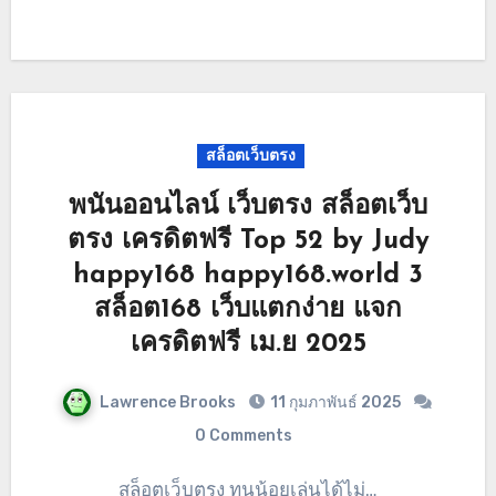
สล็อตเว็บตรง
พนันออนไลน์ เว็บตรง สล็อตเว็บ
ตรง เครดิตฟรี Top 52 by Judy
happy168 happy168.world 3
สล็อต168 เว็บแตกง่าย แจก
เครดิตฟรี เม.ย 2025
Lawrence Brooks
11 กุมภาพันธ์ 2025
0 Comments
สล็อตเว็บตรง ทุนน้อยเล่นได้ไม่…