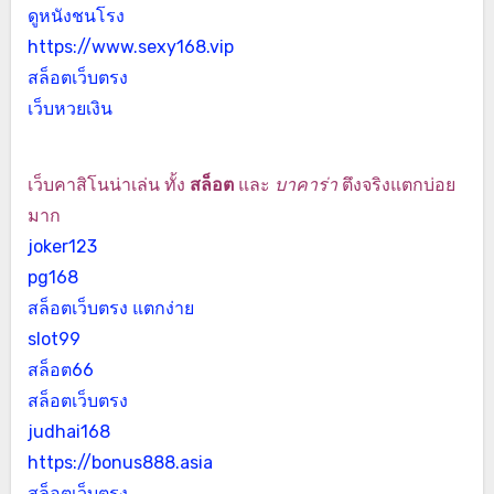
ดูหนังชนโรง
https://www.sexy168.vip
สล็อตเว็บตรง
เว็บหวยเงิน
เว็บคาสิโนน่าเล่น ทั้ง
สล็อต
และ
บาคาร่า
ตึงจริงแตกบ่อย
มาก
joker123
pg168
สล็อตเว็บตรง แตกง่าย
slot99
สล็อต66
สล็อตเว็บตรง
judhai168
https://bonus888.asia
สล็อตเว็บตรง