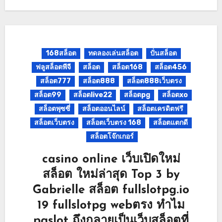
168สล็อต
ทดลองเล่นสล็อต
ปั่นสล็อต
ฟลูสล็อตพีจี
สล็อต
สล็อต168
สล็อต456
สล็อต777
สล็อต888
สล็อต888เว็บตรง
สล็อต99
สล็อตlive22
สล็อตpg
สล็อตxo
สล็อตพุซซี่
สล็อตออนไลน์
สล็อตเครดิตฟรี
สล็อตเว็บตรง
สล็อตเว็บตรง 168
สล็อตแตกดี
สล็อตโจ๊กเกอร์
casino online เว็บเปิดใหม่
สล็อต ใหม่ล่าสุด Top 3 by
Gabrielle สล็อต fullslotpg.io
19 fullslotpg webตรง ทำไม
pgslot ถึงกลายเป็นเว็บสล็อตที่