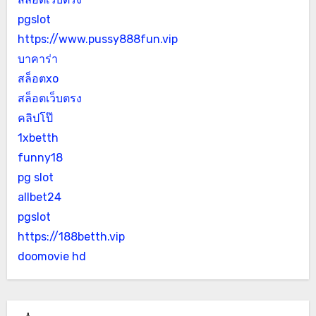
pgslot
https://www.pussy888fun.vip
บาคาร่า
สล็อตxo
สล็อตเว็บตรง
คลิปโป๊
1xbetth
funny18
pg slot
allbet24
pgslot
https://188betth.vip
doomovie hd