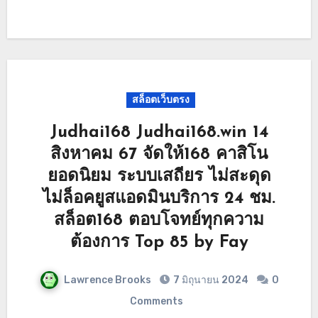
สล็อตเว็บตรง
Judhai168 Judhai168.win 14
สิงหาคม 67 จัดให้168 คาสิโน
ยอดนิยม ระบบเสถียร ไม่สะดุด
ไม่ล็อคยูสแอดมินบริการ 24 ชม.
สล็อต168 ตอบโจทย์ทุกความ
ต้องการ Top 85 by Fay
Lawrence Brooks
7 มิถุนายน 2024
0
Comments