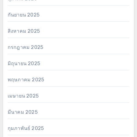
กันยายน 2025
สิงหาคม 2025
กรกฎาคม 2025
มิถุนายน 2025
พฤษภาคม 2025
เมษายน 2025
มีนาคม 2025
กุมภาพันธ์ 2025