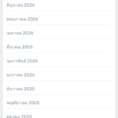
มิถุนายน 2026
พฤษภาคม 2026
เมษายน 2026
มีนาคม 2026
กุมภาพันธ์ 2026
มกราคม 2026
ธันวาคม 2025
พฤศจิกายน 2025
ตุลาคม 2025