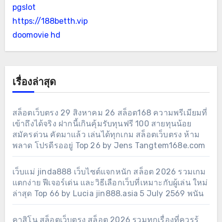
pgslot
https://188betth.vip
doomovie hd
เรื่องล่าสุด
สล็อตเว็บตรง 29 สิงหาคม 26 สล็อต168 ความพรีเมียมที่
เข้าถึงได้จริง ฝากนี้เกินคุ้มรับทุนฟรี 100 สายทุนน้อย
สมัครด่วน คัดมาแล้ว เล่นได้ทุกเกม สล็อตเว็บตรง ห้าม
พลาด โปรดีรออยู่ Top 26 by Jens Tangtem168e.com
เว็บแม่ jinda888 เว็บไซต์แจกหนัก สล็อต 2026 รวมเกม
แตกง่าย ฟีเจอร์เด่น และวิธีเลือกเว็บที่เหมาะกับผู้เล่น ใหม่
ล่าสุด Top 66 by Lucia jin888.asia 5 July 2569 พนัน
คาสิโน สล็อตเว็บตรง สล็อต 2026 รวมทุกเรื่องที่ควรรู้