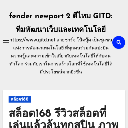
Skip
to
fender newport 2 ดีไหม GITD:
content
ทีมพัฒนาเว็บและเทคโนโลยี
https://www.gitd.net สายชาร์จ โน๊ตบุ๊ค เป็นชุมชน
แห่งการพัฒนาเทคโนโลยี ที่ทุกคนร่วมกันแบ่งปัน
ความรู้และความเข้าใจเกี่ยวกับเทคโนโลยีให้กับคน
ทั่วโลก ร่วมกับเราในการสร้างโลกที่ใช้เทคโนโลยีได้
มีประโยชน์มากยิ่งขึ้น
สล็อต168
สล็อต168 รีวิวสล็อตที่
เล่นแล้วลุ้นทุกสปิน ภาพ