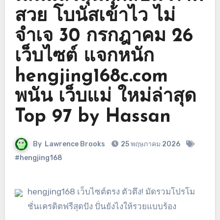
สวย โบนัสเข้าไว ไม่
จำเจ 30 กรกฎาคม 26
เว็บไซต์ แจกหนัก
hengjing168c.com
พนัน เว็บแม่ ใหม่ล่าสุด
Top 97 by Hassan
By
Lawrence Brooks
25 พฤษภาคม 2026
#hengjing168
hengjing168 เว็บไซต์ตรง ตัวตึง! มัดรวมโปรโม
ชั่นเครดิตฟรีสุดปัง ปั่นยังไงให้รวยแบบร้อง