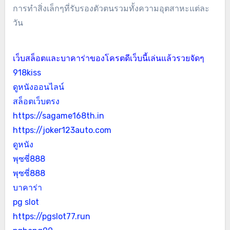
การทำสิ่งเล็กๆที่รับรองตัวตนรวมทั้งความอุตสาหะแต่ละ
วัน
เว็บสล็อตและบาคาร่าของโครตดีเว็บนี้เล่นแล้วรวยจัดๆ
918kiss
ดูหนังออนไลน์
สล็อตเว็บตรง
https://sagame168th.in
https://joker123auto.com
ดูหนัง
พุซซี่888
พุซซี่888
บาคาร่า
pg slot
https://pgslot77.run