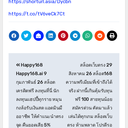
https://shorturl.asia/Dycbn
https://t.co/tV6veCk7Ct
แนะแนว
Happy168
สล็อตเว็บตรง 29
เรื่อง
Happy168.ai 9
สิงหาคม 26 สล็อต168
กุมภาพันธ์ 26 สล็อต
ความพรีเมียมที่เข้าถึงได้
เครดิตฟรี ลงทุนที่นี่ นัก
จริง ฝากนี้เกินคุ้มรับทุน
ลงทุนแฮปปี้ทุกราย หมุน
ฟรี 100 สายทุนน้อย
กงล้อรับเงินสด แอดมินมื
สมัครด่วน คัดมาแล้ว
ออาชีพ ให้คำแนะนำตรง
เล่นได้ทุกเกม สล็อตเว็บ
จุด คืนยอดเสีย 5%
ตรง ห้ามพลาด โปรดีรอ