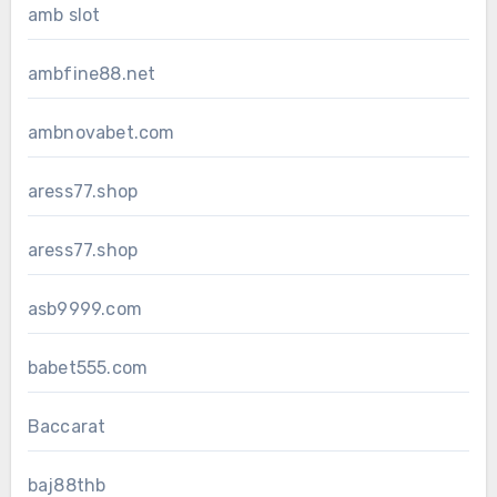
amb slot
ambfine88.net
ambnovabet.com
aress77.shop
aress77.shop
asb9999.com
babet555.com
Baccarat
baj88thb