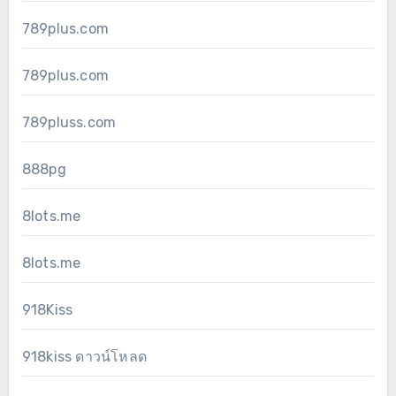
789plus.com
789plus.com
789pluss.com
888pg
8lots.me
8lots.me
918Kiss
918kiss ดาวน์โหลด