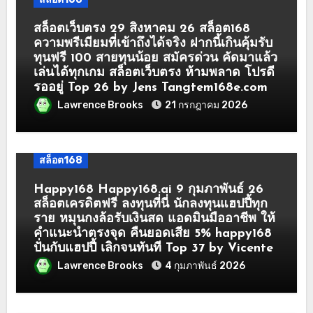
สล็อตเว็บตรง 29 สิงหาคม 26 สล็อต168
ความพรีเมียมที่เข้าถึงได้จริง ฝากนี้เกินคุ้มรับ
ทุนฟรี 100 สายทุนน้อย สมัครด่วน คัดมาแล้ว
เล่นได้ทุกเกม สล็อตเว็บตรง ห้ามพลาด โปรดี
รออยู่ Top 26 by Jens Tangtem168e.com
Lawrence Brooks
21 กรกฎาคม 2026
สล็อต168
168สล็อต
ทดลองเล่นสล็อต
ปั่นสล็อต
Happy168 Happy168.ai 9 กุมภาพันธ์ 26
สล็อตเครดิตฟรี ลงทุนที่นี่ นักลงทุนแฮปปี้ทุก
ฟลูสล็อตพีจี
รวมเกมสล็อต
สล็อต
สล็อต168
ราย หมุนกงล้อรับเงินสด แอดมินมืออาชีพ ให้
สล็อต456
สล็อต777
สล็อต888
คำแนะนำตรงจุด คืนยอดเสีย 5% happy168
สล็อต888เว็บตรง
สล็อต918kiss
สล็อต99
ปั่นกับแฮปปี้ เลิกจนทันที Top 37 by Vicente
สล็อตlive22
สล็อตpg
สล็อตxo
สล็อตพุซซี่
Lawrence Brooks
4 กุมภาพันธ์ 2026
สล็อตออนไลน์
สล็อตเครดิตฟรี
สล็อตเว็บตรง
สล็อตเว็บตรง 168
สล็อตแตกดี
สล็อตโจ๊กเกอร์