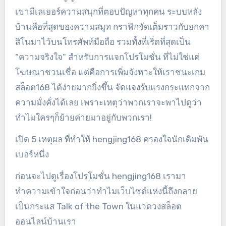
เขามีเลเยอร์ความสนุกที่ตอบปัญหาทุกคน ระบบหลัง
บ้านคือที่สุดของความสมูท กราฟิกจัดเต็มราวกับยกคา
สิโนมาไว้บนโทรศัพท์มือถือ รวมทั้งที่เริ่ดที่สุดเป็น
“ความจริงใจ” สำหรับการแจกโปรโมชั่น ที่ไม่ใช่แค่
โฆษณาชวนเชื่อ แต่คือการเพิ่มจังหวะให้เราชนะเกม
สล็อต168 ได้ง่ายมากยิ่งขึ้น จัดแจงรับแรงกระแทกจาก
ความมั่งคั่งได้เลย เพราะเหตุว่าพวกเราจะพาไปดูว่า
ทำไมใครๆก็ย้ายค่ายมาอยู่กับพวกเรา!
เปิด 5 เหตุผล ที่ทำให้ hengjing168 ครองใจนักเดิมพัน
เบอร์หนึ่ง
ก่อนจะไปดูเรื่องโปรโมชั่น hengjing168 เรามา
ทำความเข้าใจก่อนว่าทำไมเว็บไซต์แห่งนี้ถึงกลาย
เป็นกระแส Talk of the Town ในแวดวงสล็อต
ออนไลน์บ้านเรา