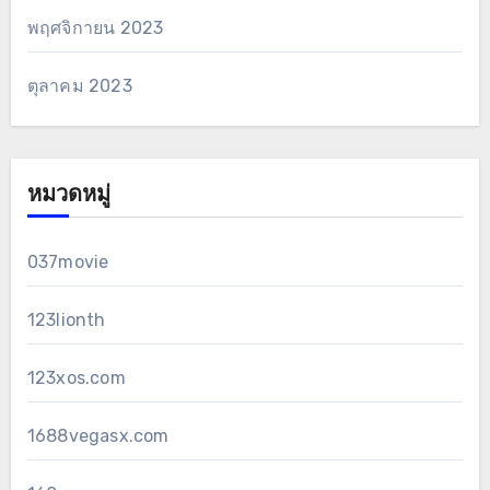
พฤศจิกายน 2023
ตุลาคม 2023
หมวดหมู่
037movie
123lionth
123xos.com
1688vegasx.com